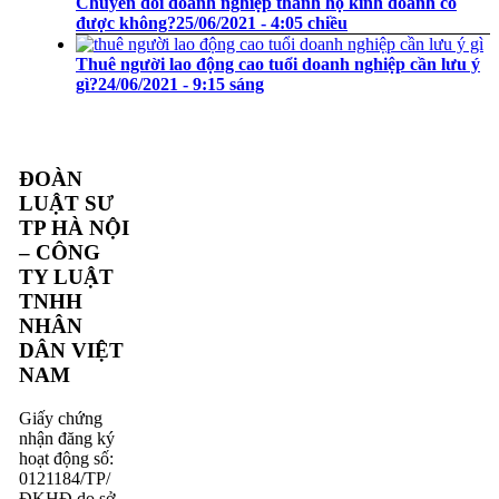
Chuyển đổi doanh nghiệp thành hộ kinh doanh có
được không?
25/06/2021 - 4:05 chiều
Thuê người lao động cao tuổi doanh nghiệp cần lưu ý
gì?
24/06/2021 - 9:15 sáng
ĐOÀN
LUẬT SƯ
TP HÀ NỘI
– CÔNG
TY LUẬT
TNHH
NHÂN
DÂN VIỆT
NAM
Giấy chứng
nhận đăng ký
hoạt động số:
0121184/TP/
ĐKHĐ do sở