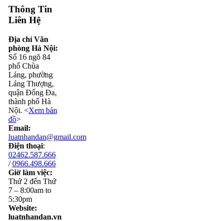
Thông Tin
Liên Hệ
Địa chỉ Văn
phòng Hà Nội:
Số 16 ngõ 84
phố Chùa
Láng, phường
Láng Thượng,
quận Đống Đa,
thành phố Hà
Nội. <
Xem bản
đồ
>
Email:
luatnhandan@gmail.com
Điện thoại
:
02462.587.666
/
0966.498.666
Giờ làm việc:
Thứ 2 đến Thứ
7 – 8:00am to
5:30pm
Website:
luatnhandan.vn