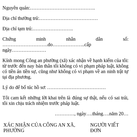
Nguyên quán:………………………………….
Địa chỉ thường trú:………………………………
Địa chỉ tạm trú:…………………….
Chứng minh nhân dân số:
……………………….do………………..cấp
ngày…………………
Kính mong Công an phường (xã) xác nhận về hạnh kiểm của tôi:
từ trước đến nay bản thân tôi không có vi phạm pháp luật, không
có tiền án tiền sự, cũng như không có vi phạm về an ninh trật tự
tại địa phương.
Lý do để bổ túc hồ sơ: ………………………………
Tôi cam kết những lời khai trên là đúng sự thật, nếu có sai trái,
tôi xin chịu trách nhiệm trước pháp luật.
…………, ngày….tháng….năm 20…
XÁC NHẬN CỦA CÔNG AN XÃ,
NGƯỜI VIẾT
PHƯỜNG
ĐƠN