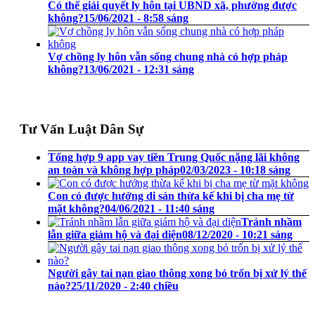
Có thể giải quyết ly hôn tại UBND xã, phường được
không?
15/06/2021 - 8:58 sáng
Vợ chồng ly hôn vẫn sống chung nhà có hợp pháp
không?
13/06/2021 - 12:31 sáng
Tư Vấn Luật Dân Sự
Tổng hợp 9 app vay tiền Trung Quốc nặng lãi không
an toàn và không hợp pháp
02/03/2023 - 10:18 sáng
Con có được hưởng di sản thừa kế khi bị cha mẹ từ
mặt không?
04/06/2021 - 11:40 sáng
Tránh nhầm
lẫn giữa giám hộ và đại diện
08/12/2020 - 10:21 sáng
Người gây tai nạn giao thông xong bỏ trốn bị xử lý thế
nào?
25/11/2020 - 2:40 chiều