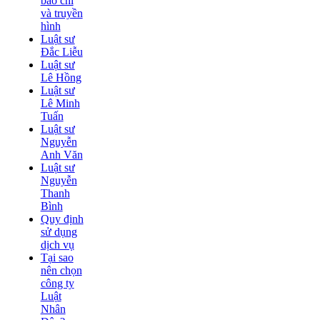
báo chí
và truyền
hình
Luật sư
Đắc Liễu
Luật sư
Lê Hồng
Luật sư
Lê Minh
Tuấn
Luật sư
Nguyễn
Anh Văn
Luật sư
Nguyễn
Thanh
Bình
Quy định
sử dụng
dịch vụ
Tại sao
nên chọn
công ty
Luật
Nhân