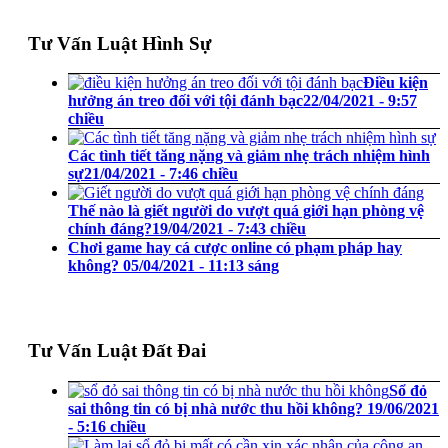
Tư Vấn Luật Hình Sự
Điều kiện
hưởng án treo đối với tội đánh bạc
22/04/2021 - 9:57
chiều
Các tình tiết tăng nặng và giảm nhẹ trách nhiệm hình
sự
21/04/2021 - 7:46 chiều
Thế nào là giết người do vượt quá giới hạn phòng vệ
chính đáng?
19/04/2021 - 7:43 chiều
Chơi game hay cá cược online có phạm pháp hay
không?
05/04/2021 - 11:13 sáng
Tư Vấn Luật Đất Đai
Sổ đỏ
sai thông tin có bị nhà nước thu hồi không?
19/06/2021
- 5:16 chiều