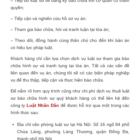
– Tiếp đó luật sư sẽ đăng ký bào chữa với cơ quan có thẩm
quyền;
– Tiếp cận và nghiên cứu hồ sơ vụ án;
– Tham gia bào chữa, hỏi và tranh luận tại tòa án;
– Theo dõi, đồng hành cùng thân chủ cho đến khi bản án
có hiệu lực pháp luật;
Khách hàng chỉ cần lựa chọn dịch vụ luật sư tham gia bào
chữa hình sự và tranh tụng tại tòa án. Tất cả các vấn đề
liên quan đến vụ án, chúng tôi sẽ có các biện pháp nghiệp
vụ để thu thập, tiếp cận và thực hiện bào chữa.
Để nắm rõ hơn quy trình cũng như chi phí dịch vụ thuê luật
sư bào chữa hình sự quý khách hàng có thể liên hệ đến
công ty
Luật Nhân Dân
để được hỗ trợ qua một trong các
hình thức sau:
Địa chỉ văn phòng luật sư tại Hà Nội:
Số 16 ngõ 84 phố
Chùa Láng, phường Láng Thượng, quận Đống Đa,
thành phố Hà Nội.