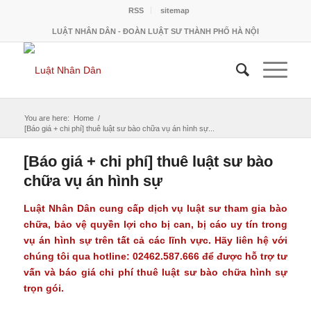
RSS
sitemap
LUẬT NHÂN DÂN - ĐOÀN LUẬT SƯ THÀNH PHỐ HÀ NỘI
You are here:
Home
/
[Báo giá + chi phí] thuê luật sư bào chữa vụ án hình sự...
[Báo giá + chi phí] thuê luật sư bào
chữa vụ án hình sự
Luật Nhân Dân cung cấp dịch vụ luật sư tham gia bào
chữa, bảo vệ quyền lợi cho bị can, bị cáo uy tín trong
vụ án hình sự trên tất cả các lĩnh vực. Hãy liên hệ với
chúng tôi qua hotline: 02462.587.666 để được hỗ trợ tư
vấn và báo giá chi phí thuê luật sư bào chữa hình sự
trọn gói.