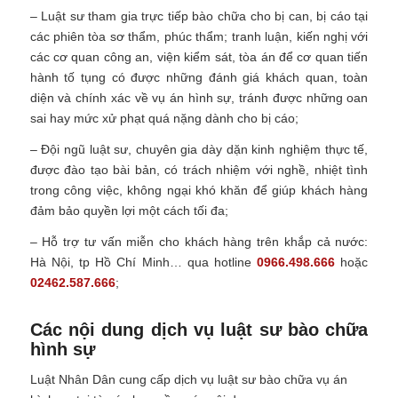
– Luật sư tham gia trực tiếp bào chữa cho bị can, bị cáo tại
các phiên tòa sơ thẩm, phúc thẩm; tranh luận, kiến nghị với
các cơ quan công an, viện kiểm sát, tòa án để cơ quan tiến
hành tố tụng có được những đánh giá khách quan, toàn
diện và chính xác về vụ án hình sự, tránh được những oan
sai hay mức xử phạt quá nặng dành cho bị cáo;
– Đội ngũ luật sư, chuyên gia dày dặn kinh nghiệm thực tế,
được đào tạo bài bản, có trách nhiệm với nghề, nhiệt tình
trong công việc, không ngại khó khăn để giúp khách hàng
đảm bảo quyền lợi một cách tối đa;
– Hỗ trợ tư vấn miễn cho khách hàng trên khắp cả nước:
Hà Nội, tp Hồ Chí Minh… qua hotline
0966.498.666
hoặc
02462.587.666
;
Các nội dung dịch vụ luật sư bào chữa
hình sự
Luật Nhân Dân cung cấp dịch vụ luật sư bào chữa vụ án