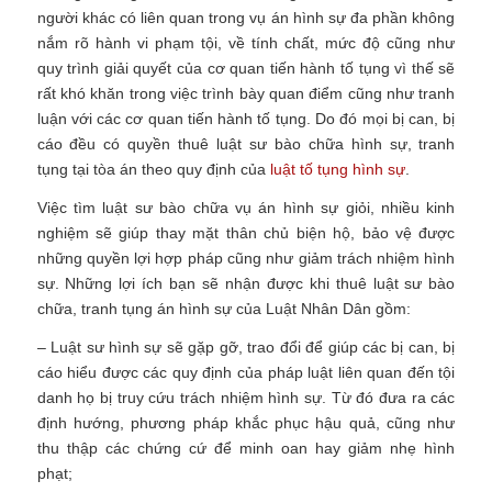
người khác có liên quan trong vụ án hình sự đa phần không
nắm rõ hành vi phạm tội, về tính chất, mức độ cũng như
quy trình giải quyết của cơ quan tiến hành tố tụng vì thế sẽ
rất khó khăn trong việc trình bày quan điểm cũng như tranh
luận với các cơ quan tiến hành tố tụng. Do đó mọi bị can, bị
cáo đều có quyền thuê luật sư bào chữa hình sự, tranh
tụng tại tòa án theo quy định của
luật tố tụng hình sự
.
Việc tìm luật sư bào chữa vụ án hình sự giỏi, nhiều kinh
nghiệm sẽ giúp thay mặt thân chủ biện hộ, bảo vệ được
những quyền lợi hợp pháp cũng như giảm trách nhiệm hình
sự. Những lợi ích bạn sẽ nhận được khi thuê luật sư bào
chữa, tranh tụng án hình sự của Luật Nhân Dân gồm:
– Luật sư hình sự sẽ gặp gỡ, trao đổi để giúp các bị can, bị
cáo hiểu được các quy định của pháp luật liên quan đến tội
danh họ bị truy cứu trách nhiệm hình sự. Từ đó đưa ra các
định hướng, phương pháp khắc phục hậu quả, cũng như
thu thập các chứng cứ để minh oan hay giảm nhẹ hình
phạt;