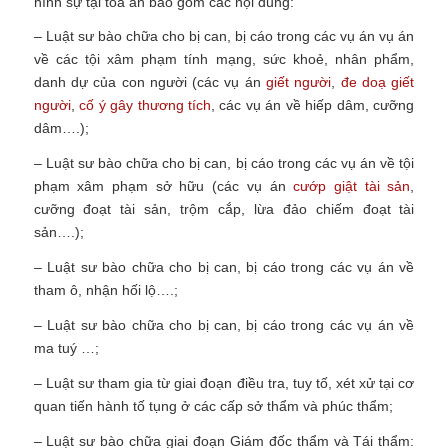
hình sự tại tòa án bao gồm các nội dung:
– Luật sư bào chữa cho bị can, bị cáo trong các vụ án vụ án
về các tội xâm phạm tính mạng, sức khoẻ, nhân phẩm,
danh dự của con người (các vụ án
giết người
,
đe doạ giết
người
,
cố ý gây thương tích
, các vụ án về hiếp dâm, cưỡng
dâm….);
– Luật sư bào chữa cho bị can, bị cáo trong các vụ án về tội
phạm xâm phạm sở hữu (các vụ án
cướp giật tài sản
,
cưỡng đoạt tài sản, trộm cắp, lừa đảo chiếm đoạt tài
sản….);
– Luật sư bào chữa cho bị can, bị cáo trong các vụ án về
tham ô, nhận hối lộ….;
– Luật sư bào chữa cho bị can, bị cáo trong các vụ án về
ma tuý …;
– Luật sư tham gia từ giai đoạn điều tra, tuy tố, xét xử tại cơ
quan tiến hành tố tụng ở các cấp sở thẩm và phúc thẩm;
– Luật sư bào chữa giai đoạn Giám đốc thẩm và Tái thẩm: