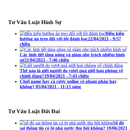
Tư Vấn Luật Hình Sự
Điều kiện
hưởng án treo đối với tội đánh bạc
22/04/2021 - 9:57
chiều
Các tình tiết tăng nặng và giảm nhẹ trách nhiệm hình
sự
21/04/2021 - 7:46 chiều
Thế nào là giết người do vượt quá giới hạn phòng vệ
chính đáng?
19/04/2021 - 7:43 chiều
Chơi game hay cá cược online có phạm pháp hay
không?
05/04/2021 - 11:13 sáng
Tư Vấn Luật Đất Đai
Sổ đỏ
sai thông tin có bị nhà nước thu hồi không?
19/06/2021