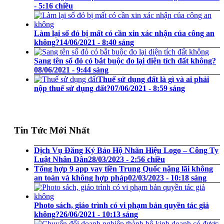
- 5:16 chiều
Làm lại sổ đỏ bị mất có cần xin xác nhận của công an
không?
14/06/2021 - 8:40 sáng
Sang tên sổ đỏ có bắt buộc đo lại diện tích đất không?
08/06/2021 - 9:44 sáng
Thuế sử dụng đất là gì và ai phải
nộp thuế sử dụng đất?
07/06/2021 - 8:59 sáng
Tin Tức Mới Nhất
Dịch Vụ Đăng Ký Bảo Hộ Nhãn Hiệu Logo – Công Ty
Luật Nhân Dân
28/03/2023 - 2:56 chiều
Tổng hợp 9 app vay tiền Trung Quốc nặng lãi không
an toàn và không hợp pháp
02/03/2023 - 10:18 sáng
Photo sách, giáo trình có vi phạm bản quyền tác giả
không?
26/06/2021 - 10:13 sáng