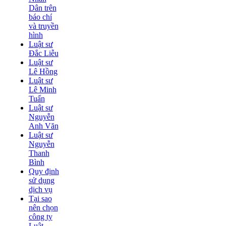
Dân trên
báo chí
và truyền
hình
Luật sư
Đắc Liễu
Luật sư
Lê Hồng
Luật sư
Lê Minh
Tuấn
Luật sư
Nguyễn
Anh Văn
Luật sư
Nguyễn
Thanh
Bình
Quy định
sử dụng
dịch vụ
Tại sao
nên chọn
công ty
Luật