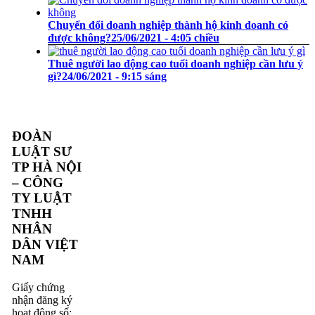
Chuyển đổi doanh nghiệp thành hộ kinh doanh có
được không?
25/06/2021 - 4:05 chiều
Thuê người lao động cao tuổi doanh nghiệp cần lưu ý
gì?
24/06/2021 - 9:15 sáng
ĐOÀN
LUẬT SƯ
TP HÀ NỘI
– CÔNG
TY LUẬT
TNHH
NHÂN
DÂN VIỆT
NAM
Giấy chứng
nhận đăng ký
hoạt động số: