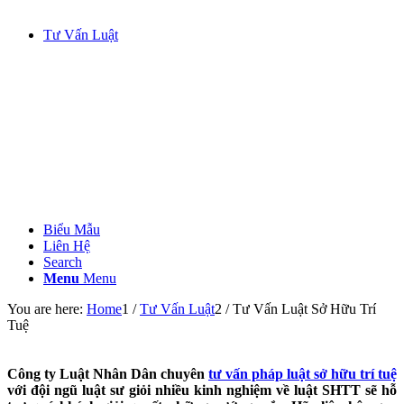
Tư Vấn Luật
Biểu Mẫu
Liên Hệ
Search
Menu
Menu
You are here:
Home
1
/
Tư Vấn Luật
2
/
Tư Vấn Luật Sở Hữu Trí
Tuệ
Công ty Luật Nhân Dân chuyên
tư vấn pháp luật sở hữu trí tuệ
với đội ngũ luật sư giỏi nhiều kinh nghiệm về luật SHTT sẽ hỗ