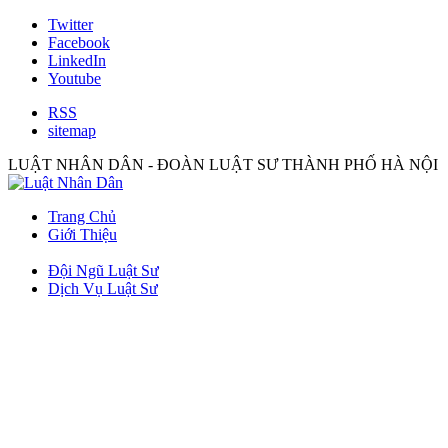
Twitter
Facebook
LinkedIn
Youtube
RSS
sitemap
LUẬT NHÂN DÂN - ĐOÀN LUẬT SƯ THÀNH PHỐ HÀ NỘI
Trang Chủ
Giới Thiệu
Đội Ngũ Luật Sư
Dịch Vụ Luật Sư