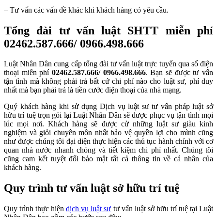
– Tư vấn các vấn đề khác khi khách hàng có yêu cầu.
Tổng đài tư vấn luật SHTT miễn phí
02462.587.666/ 0966.498.666
Luật Nhân Dân cung cấp tổng đài tư vấn luật trực tuyến qua số điện
thoại miễn phí
02462.587.666/ 0966.498.666
. Bạn sẽ được tư vấn
tận tình mà không phải trả bất cứ chi phí nào cho luật sư, phí duy
nhất mà bạn phải trả là tiền cước điện thoại của nhà mạng.
Quý khách hàng khi sử dụng
Dịch vụ luật sư tư vấn pháp luật sở
hữu trí tuệ trọn gói
lại Luật Nhân Dân sẽ được phục vụ tận tình mọi
lúc mọi nơi.
Khách hàng sẽ được cử những luật sư giàu kinh
nghiệm và giỏi chuyên môn nhất bảo vệ quyền lợi cho mình cũng
như đ
ược chúng tôi đại diện thực hiện các thủ tục hành chính với cơ
quan nhà nước nhanh chóng và tiết kiệm chi phí nhất. Chúng tôi
cũng cam kết tuyệt đối bảo mật tất cả thông tin về cá nhân của
khách hàng.
Quy trình tư vấn luật sở hữu trí tuệ
Quy trình thực hiện
dịch vụ luật sư
tư vấn luật sở hữu trí tuệ tại Luật