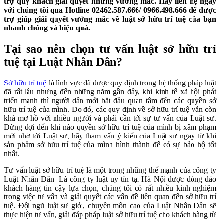
trợ quý khách giải quyết những vướng mắc. Hãy liên hệ ngay
với chúng tôi qua Hotline 02462.587.666/ 0966.498.666 để được
trợ giúp giải quyết vướng mắc về luật sở hữu trí tuệ của bạn
nhanh chóng và hiệu quả.
Tại sao nên chọn tư vấn luật sở hữu trí
tuệ tại Luật Nhân Dân?
Sở hữu trí tuệ
là lĩnh vực đã được quy định trong hệ thống pháp luật
đã rất lâu nhưng đến những năm gần đây, khi kinh tế xã hội phát
triển mạnh thì người dân mới bắt đầu quan tâm đến các quyền sở
hữu trí tuệ của mình. Do đó, các quy định về sở hữu trí tuệ vẫn còn
khá mơ hồ với nhiều người và phải cần tới sự tư vấn của Luật sư.
Đ
ừng đợi đến khi nào quyền sở hữu trí tuệ của mình bị xâm phạm
mới nhờ tới Luật sư, hãy tham vấn ý kiến của Luật sư ngay từ khi
sản phẩm sở hữu trí tuệ của mình hình thành để có sự bảo hộ tốt
nhất.
Tư vấn luật sở hữu trí tuệ là một trong những thế mạnh của công ty
Luật Nhân Dân. Là công ty luật uy tín tại Hà Nội được đông đảo
khách hàng tin cậy lựa chọn, chúng tôi có rất nhiều kinh nghiệm
trong việc tư vấn và giải quyết các vấn đề liên quan đến sở hữu trí
tuệ. Đội ngũ luật sư giỏi, chuyên môn cao của Luật Nhân Dân sẽ
thực hiện tư vấn, giải đáp pháp luật sở hữu trí tuệ cho khách hàng từ