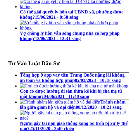
Có thể giải quyết ly hôn tại UBND xã, phường được
không?
15/06/2021 - 8:58 sáng
Vợ chồng ly hôn vẫn sống chung nhà có hợp pháp
không?
13/06/2021 - 12:31 sáng
Tư Vấn Luật Dân Sự
Tổng hợp 9 app vay tiền Trung Quốc nặng lãi không
an toàn và không hợp pháp
02/03/2023 - 10:18 sáng
Con có được hưởng di sản thừa kế khi bị cha mẹ từ
mặt không?
04/06/2021 - 11:40 sáng
Tránh nhầm
lẫn giữa giám hộ và đại diện
08/12/2020 - 10:21 sáng
Người gây tai nạn giao thông xong bỏ trốn bị xử lý thế
nào?
25/11/2020 - 2:40 chiều