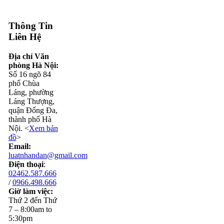
Thông Tin
Liên Hệ
Địa chỉ Văn
phòng Hà Nội:
Số 16 ngõ 84
phố Chùa
Láng, phường
Láng Thượng,
quận Đống Đa,
thành phố Hà
Nội. <
Xem bản
đồ
>
Email:
luatnhandan@gmail.com
Điện thoại
:
02462.587.666
/
0966.498.666
Giờ làm việc:
Thứ 2 đến Thứ
7 – 8:00am to
5:30pm