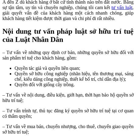
A đến Z dù khách hàng ở bất cứ tỉnh thành nào trên đất nước.
Bằng
sự tận tâm, uy tín và chuyên nghiệp, chúng tôi cam kết
tư vấn luật
,
giải quyết vấn đề của khách hàng một cách nhanh chóng, giúp
khách hàng tiết kiệm được thời gian và chi phí đi rất nhiều.
Nội dung tư vấn pháp luật sở hữu trí tuệ
của Luật Nhân Dân
– Tư vấn về những quy định cơ bản, những quyền sở hữu đối với
sản phẩm trí tuệ cho khách hàng, gồm:
Quyền tác giả và quyền liên quan;
Quyền sở hữu công nghiệp (nhãn hiệu, tên thương mại, sáng
chế, kiểu dáng công nghiệp, thiết kế bố trí, chỉ dẫn địa lý);
Quyền đối với giống cây trồng.
– Tư vấn về nội dung, điều kiện, giới hạn, thời hạn bảo hộ quyền sở
hữu trí tuệ;
– Tư vấn trình tự, thủ tục đăng ký quyền sở hữu trí tuệ tại cơ quan
có thẩm quyền;
– Tư vấn về mua bán, chuyển nhượng, cho thuê, chuyển giao quyền
sở hữu trí tuệ;