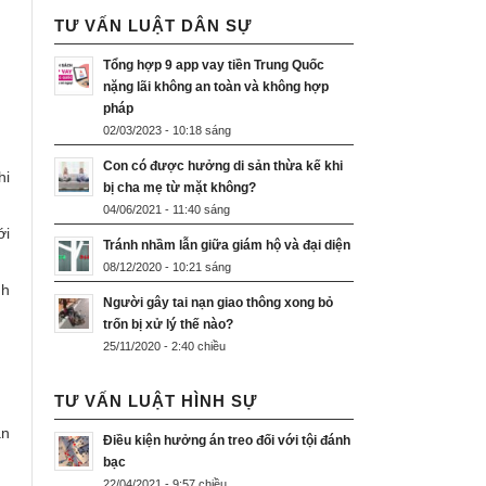
TƯ VẤN LUẬT DÂN SỰ
Tổng hợp 9 app vay tiền Trung Quốc
nặng lãi không an toàn và không hợp
pháp
02/03/2023 - 10:18 sáng
Con có được hưởng di sản thừa kế khi
hi
bị cha mẹ từ mặt không?
04/06/2021 - 11:40 sáng
ới
Tránh nhầm lẫn giữa giám hộ và đại diện
08/12/2020 - 10:21 sáng
nh
Người gây tai nạn giao thông xong bỏ
trốn bị xử lý thế nào?
25/11/2020 - 2:40 chiều
TƯ VẤN LUẬT HÌNH SỰ
ân
Điều kiện hưởng án treo đối với tội đánh
bạc
22/04/2021 - 9:57 chiều