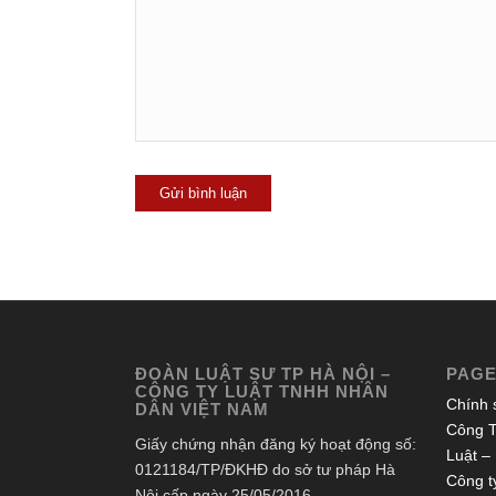
ĐOÀN LUẬT SƯ TP HÀ NỘI –
PAG
CÔNG TY LUẬT TNHH NHÂN
Chính 
DÂN VIỆT NAM
Công T
Giấy chứng nhận đăng ký hoạt động số:
Luật –
0121184/TP/ĐKHĐ do sở tư pháp Hà
Công ty
Nội cấp ngày 25/05/2016