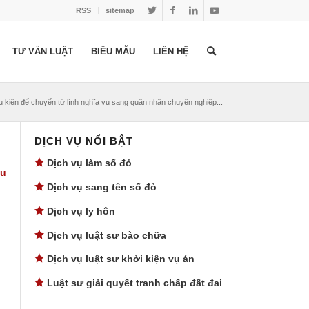
RSS
sitemap
TƯ VẤN LUẬT
BIỂU MẪU
LIÊN HỆ
u kiện để chuyển từ lính nghĩa vụ sang quân nhân chuyên nghiệp...
DỊCH VỤ NỔI BẬT
Dịch vụ làm sổ đỏ
ều
Dịch vụ sang tên sổ đỏ
Dịch vụ ly hôn
Dịch vụ luật sư bào chữa
Dịch vụ luật sư khởi kiện vụ án
Luật sư giải quyết tranh chấp đất đai