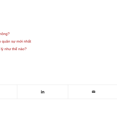
không?
ụ quân sự mới nhất
 lý như thế nào?