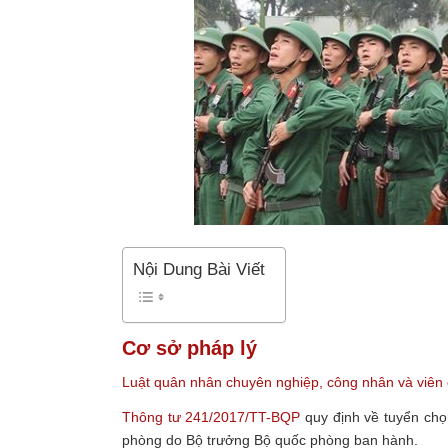
Nội Dung Bài Viết
Cơ sở pháp lý
Luật quân nhân chuyên nghiệp, công nhân và viê
Thông tư 241/2017/TT-BQP
quy định về tuyển chọ
phòng do Bộ trưởng Bộ quốc phòng ban hành.