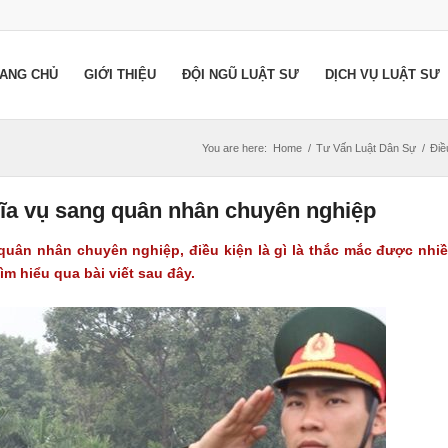
ANG CHỦ
GIỚI THIỆU
ĐỘI NGŨ LUẬT SƯ
DỊCH VỤ LUẬT SƯ
You are here:
Home
/
Tư Vấn Luật Dân Sự
/
Điề
hĩa vụ sang quân nhân chuyên nghiệp
quân nhân chuyên nghiệp, điều kiện là gì là thắc mắc được nhi
m hiểu qua bài viết sau đây.