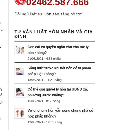
02462.587.666
Đội ngũ luật sư luôn sẵn sàng hỗ trợ!
ân
ợc
TƯ VẤN LUẬT HÔN NHÂN VÀ GIA
ĐÌNH
ý;
Con cái có quyền ngăn cản cha mẹ ly
hôn không?
21/06/2021 - 4:38 chiều
Sống thử trước khi kết hôn có vi phạm
pháp luật không?
18/06/2021 - 11:21 sáng
ng
Có thể giải quyết ly hôn tại UBND xã,
tổ
phường được không?
ại
15/06/2021 - 8:58 sáng
Vợ chồng ly hôn vẫn sống chung nhà có
hợp pháp không?
ân
13/06/2021 - 12:31 sáng