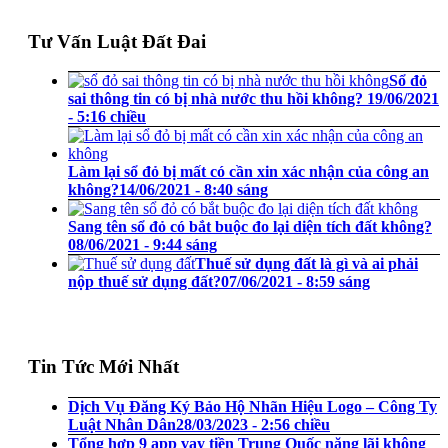
Tư Vấn Luật Đất Đai
Sổ đỏ
sai thông tin có bị nhà nước thu hồi không?
19/06/2021
- 5:16 chiều
Làm lại sổ đỏ bị mất có cần xin xác nhận của công an
không?
14/06/2021 - 8:40 sáng
Sang tên sổ đỏ có bắt buộc đo lại diện tích đất không?
08/06/2021 - 9:44 sáng
Thuế sử dụng đất là gì và ai phải
nộp thuế sử dụng đất?
07/06/2021 - 8:59 sáng
Tin Tức Mới Nhất
Dịch Vụ Đăng Ký Bảo Hộ Nhãn Hiệu Logo – Công Ty
Luật Nhân Dân
28/03/2023 - 2:56 chiều
Tổng hợp 9 app vay tiền Trung Quốc nặng lãi không