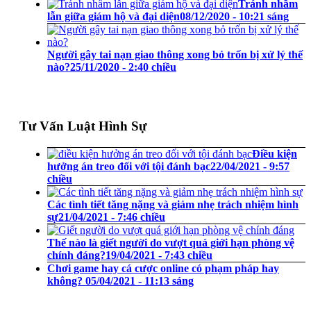
Tránh nhầm
lẫn giữa giám hộ và đại diện
08/12/2020 - 10:21 sáng
Người gây tai nạn giao thông xong bỏ trốn bị xử lý thế
nào?
25/11/2020 - 2:40 chiều
Tư Vấn Luật Hình Sự
Điều kiện
hưởng án treo đối với tội đánh bạc
22/04/2021 - 9:57
chiều
Các tình tiết tăng nặng và giảm nhẹ trách nhiệm hình
sự
21/04/2021 - 7:46 chiều
Thế nào là giết người do vượt quá giới hạn phòng vệ
chính đáng?
19/04/2021 - 7:43 chiều
Chơi game hay cá cược online có phạm pháp hay
không?
05/04/2021 - 11:13 sáng