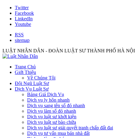
Twitter
Facebook
LinkedIn
Youtube
RSS
sitemap
LUẬT NHÂN DÂN - ĐOÀN LUẬT SƯ THÀNH PHỐ HÀ NỘI
Trang Chủ
Giới Thiệu
Về Chúng Tôi
Đội Ngũ Luật Sư
Dịch Vụ Luật Sư
Bảng Giá Dịch Vụ
Dịch vụ ly hôn nhanh
Dịch vụ sang tên sổ đỏ nhanh
Dịch vụ làm sổ đỏ nhanh
Dịch vụ luật sư khởi kiện
Dịch vụ luật sư bào chữa
Dịch vụ luật sư giải quyết tranh chấp đất đai
Dịch vụ tư vấn mua bán nhà đất