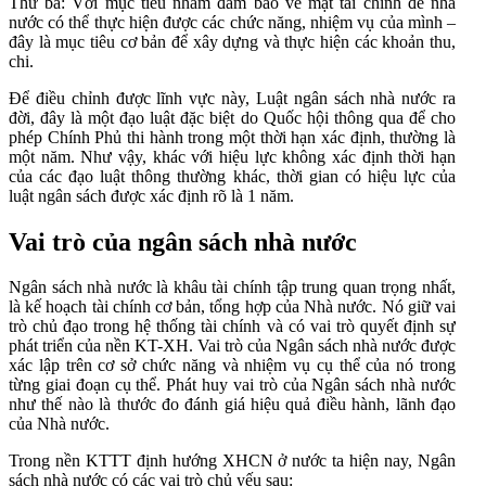
Thứ ba: Với mục tiêu nhằm đảm bảo về mặt tài chính để nhà
nước có thể thực hiện được các chức năng, nhiệm vụ của mình –
đây là mục tiêu cơ bản để xây dựng và thực hiện các khoản thu,
chi.
Để điều chỉnh được lĩnh vực này, Luật ngân sách nhà nước ra
đời, đây là một đạo luật đặc biệt do Quốc hội thông qua để cho
phép Chính Phủ thi hành trong một thời hạn xác định, thường là
một năm. Như vậy, khác với hiệu lực không xác định thời hạn
của các đạo luật thông thường khác, thời gian có hiệu lực của
luật ngân sách được xác định rõ là 1 năm.
Vai trò của ngân sách nhà nước
Ngân sách nhà nước là khâu tài chính tập trung quan trọng nhất,
là kế hoạch tài chính cơ bản, tổng hợp của Nhà nước. Nó giữ vai
trò chủ đạo trong hệ thống tài chính và có vai trò quyết định sự
phát triển của nền KT-XH. Vai trò của Ngân sách nhà nước được
xác lập trên cơ sở chức năng và nhiệm vụ cụ thể của nó trong
từng giai đoạn cụ thể. Phát huy vai trò của Ngân sách nhà nước
như thế nào là thước đo đánh giá hiệu quả điều hành, lãnh đạo
của Nhà nước.
Trong nền KTTT định hướng XHCN ở nước ta hiện nay, Ngân
sách nhà nước có các vai trò chủ yếu sau: