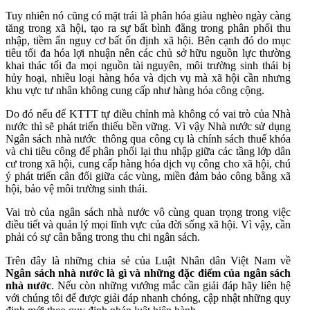
Tuy nhiên nó cũng có mặt trái là phân hóa giàu nghèo ngày càng
tăng trong xã hội, tạo ra sự bất bình đằng trong phân phối thu
nhập, tiềm ẩn nguy cơ bất ổn định xã hội. Bên cạnh đó do mục
tiêu tối đa hóa lợi nhuận nên các chủ sở hữu nguồn lực thường
khai thác tối đa mọi nguồn tài nguyên, môi trường sinh thái bị
hủy hoại, nhiều loại hàng hóa và dịch vụ mà xã hội cần nhưng
khu vực tư nhân không cung cấp như hàng hóa công cộng.
Do đó nếu để KTTT tự điều chỉnh mà không có vai trò của Nhà
nước thì sẽ phát triển thiếu bền vững. Vì vậy Nhà nước sử dụng
Ngân sách nhà nước thông qua công cụ là chính sách thuế khóa
và chi tiêu công để phân phối lại thu nhập giữa các tầng lớp dân
cư trong xã hội, cung cấp hàng hóa dịch vụ công cho xã hội, chú
ý phát triển cân đối giữa các vùng, miền đảm bảo công bằng xã
hội, bảo vệ môi trường sinh thái.
Vai trò của ngân sách nhà nước vô cùng quan trọng trong việc
điều tiết và quản lý mọi lĩnh vực của đời sống xã hội. Vì vậy, cần
phải có sự cân bằng trong thu chi ngân sách.
Trên đây là những chia sẻ của Luật Nhân dân Việt Nam về
Ngân sách nhà nước là gì và những đặc điểm của ngân sách
nhà nước
.
Nếu còn những vướng mắc cần giải đáp hãy liên hệ
với chúng tôi để được giải đáp nhanh chóng, cập nhật những quy