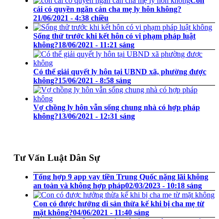
Con
cái có quyền ngăn cản cha mẹ ly hôn không?
21/06/2021 - 4:38 chiều
Sống thử trước khi kết hôn có vi phạm pháp luật
không?
18/06/2021 - 11:21 sáng
Có thể giải quyết ly hôn tại UBND xã, phường được
không?
15/06/2021 - 8:58 sáng
Vợ chồng ly hôn vẫn sống chung nhà có hợp pháp
không?
13/06/2021 - 12:31 sáng
Tư Vấn Luật Dân Sự
Tổng hợp 9 app vay tiền Trung Quốc nặng lãi không
an toàn và không hợp pháp
02/03/2023 - 10:18 sáng
Con có được hưởng di sản thừa kế khi bị cha mẹ từ
mặt không?
04/06/2021 - 11:40 sáng