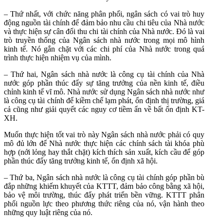
– Thứ nhất, với chức năng phân phối, ngân sách có vai trò huy
động nguồn tài chính để đảm bảo nhu cầu chi tiêu của Nhà nước
và thực hiện sự cân đối thu chi tài chính của Nhà nước. Đó là vai
trò truyền thống của Ngân sách nhà nước trong mọi mô hình
kinh tế. Nó gắn chặt với các chi phí của Nhà nước trong quá
trình thực hiện nhiệm vụ của mình.
– Thứ hai, Ngân sách nhà nước là công cụ tài chính của Nhà
nước góp phần thúc đẩy sự tăng trưởng của nền kinh tế, điều
chỉnh kinh tế vĩ mô. Nhà nước sử dụng Ngân sách nhà nước như
là công cụ tài chính để kiềm chế lạm phát, ổn định thị trường, giá
cả cũng như giải quyết các nguy cơ tiềm ẩn về bất ổn định KT-
XH.
Muốn thực hiện tốt vai trò này Ngân sách nhà nước phải có quy
mô đủ lớn để Nhà nước thực hiện các chính sách tài khóa phù
hợp (nới lỏng hay thắt chặt) kích thích sản xuất, kích cầu để góp
phần thúc đẩy tăng trưởng kinh tế, ổn định xã hội.
– Thứ ba, Ngân sách nhà nước là công cụ tài chính góp phần bù
đắp những khiếm khuyết của KTTT, đảm bảo công bằng xã hội,
bảo vệ môi trường, thúc đẩy phát triển bền vững. KTTT phân
phối nguồn lực theo phương thức riêng của nó, vận hành theo
những quy luật riêng của nó.