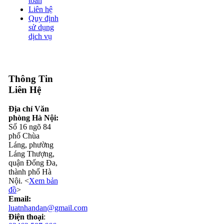
toán
Liên hệ
Quy định
sử dụng
dịch vụ
Thông Tin
Liên Hệ
Địa chỉ Văn
phòng Hà Nội:
Số 16 ngõ 84
phố Chùa
Láng, phường
Láng Thượng,
quận Đống Đa,
thành phố Hà
Nội. <
Xem bản
đồ
>
Email:
luatnhandan@gmail.com
Điện thoại
: