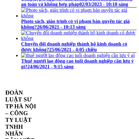
an toàn và không hợp pháp
02/03/2023 - 10:18 sáng
Photo sách, giáo trình có vi phạm bản quyền tác giả
không?
26/06/2021 - 10:13 sáng
Chuyển đổi doanh nghiệp thành hộ kinh doanh có
được không?
25/06/2021 - 4:05 chiều
Thuê người lao động cao tuổi doanh nghiệp cần lưu ý
gì?
24/06/2021 - 9:15 sáng
ĐOÀN
LUẬT SƯ
TP HÀ NỘI
– CÔNG
TY LUẬT
TNHH
NHÂN