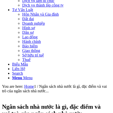
Dịch vụ làm di chúc
Dịch vụ thành lập công ty
Tư Vấn Luật
Hôn Nhân và Gia đình
Đất đai
Doanh nghiệp
Hình sự
Dân sự
Lao động
Hành chính
Bảo hiểm
Giao thông
Sở hữu trí tuệ
Thuế
Biểu Mẫu
Liên Hệ
Search
Menu
Menu
You are here:
Home
1
/
Ngân sách nhà nước là gì, đặc điểm và vai
trò của ngân sách nhà nước...
Ngân sách nhà nước là gì, đặc điểm và