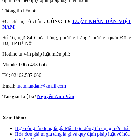
định mới theo quy định pháp luật hiện hành.
Thông tin liên hệ:
Địa chỉ trụ sở chính:
CÔNG TY
LUẬT NHÂN DÂN VIỆT
NAM
Số 16, ngõ 84 Chùa Láng, phường Láng Thượng, quận Đống
Đa, TP Hà Nội
Hotline tư vấn pháp luật miễn phí:
Mobile: 0966.498.666
Tel: 02462.587.666
Email:
luatnhandan@gmail.com
Tác giả:
Luật sư
Nguyễn Anh Văn
Xem thêm:
Hợp đồng tín dụng là gì, Mẫu hợp đồng tín dụng mới nhất
Hóa đơn giá trị gia tăng là gì và quy định pháp luật về hóa
đơn GTGT