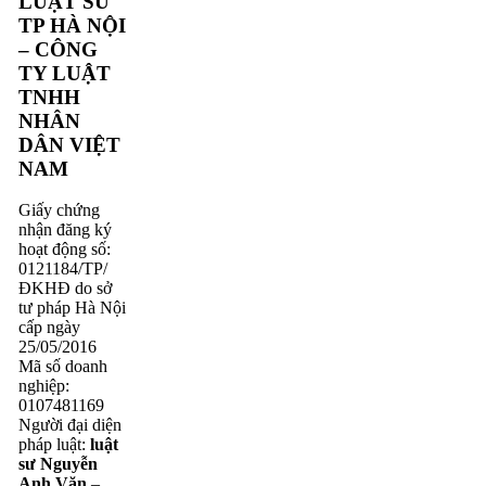
LUẬT SƯ
TP HÀ NỘI
– CÔNG
TY LUẬT
TNHH
NHÂN
DÂN VIỆT
NAM
Giấy chứng
nhận đăng ký
hoạt động số:
0121184/TP/
ĐKHĐ do sở
tư pháp Hà Nội
cấp ngày
25/05/2016
Mã số doanh
nghiệp:
0107481169
Người đại diện
pháp luật:
luật
sư Nguyễn
Anh Văn
–