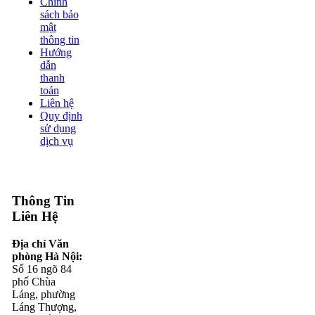
Chính
sách bảo
mật
thông tin
Hướng
dẫn
thanh
toán
Liên hệ
Quy định
sử dụng
dịch vụ
Thông Tin
Liên Hệ
Địa chỉ Văn
phòng Hà Nội:
Số 16 ngõ 84
phố Chùa
Láng, phường
Láng Thượng,