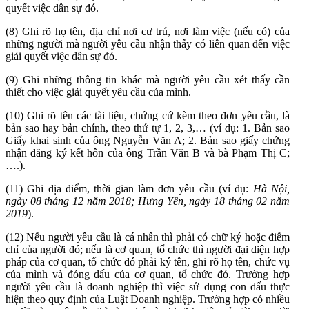
quyết việc dân sự đó.
(8) Ghi rõ họ tên, địa chỉ nơi cư trú, nơi làm việc (nếu có) của
những người mà người yêu cầu nhận thấy có liên quan đến việc
giải quyết việc dân sự đó.
(9) Ghi những thông tin khác mà người yêu cầu xét thấy cần
thiết cho việc giải quyết yêu cầu của mình.
(10) Ghi rõ tên các tài liệu, chứng cứ kèm theo đơn yêu cầu, là
bản sao hay bản chính, theo thứ tự 1, 2, 3,… (ví dụ: 1. Bản sao
Giấy khai sinh của ông Nguyễn Văn A; 2. Bản sao giấy chứng
nhận đăng ký kết hôn của ông Trần Văn B và bà Phạm Thị C;
….).
(11) Ghi địa điểm, thời gian làm đơn yêu cầu (ví dụ:
Hà Nội,
ngày 08 tháng 12 năm 2018; Hưng Yên, ngày 18 tháng 02 năm
2019
).
(12) Nếu người yêu cầu là cá nhân thì phải có chữ ký hoặc điểm
chỉ của người đó; nếu là cơ quan, tổ chức thì người đại diện hợp
pháp của cơ quan, tổ chức đó phải ký tên, ghi rõ họ tên, chức vụ
của mình và đóng dấu của cơ quan, tổ chức đó. Trường hợp
người yêu cầu là doanh nghiệp thì việc sử dụng con dấu thực
hiện theo quy định của Luật Doanh nghiệp. Trường hợp có nhiều