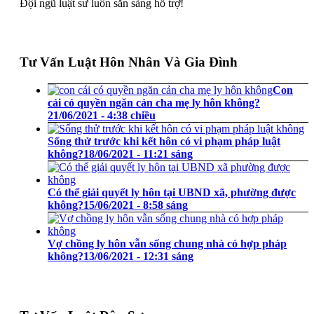
Đội ngũ luật sư luôn sẵn sàng hỗ trợ!
Tư Vấn Luật Hôn Nhân Và Gia Đình
Con
cái có quyền ngăn cản cha mẹ ly hôn không?
21/06/2021 - 4:38 chiều
Sống thử trước khi kết hôn có vi phạm pháp luật
không?
18/06/2021 - 11:21 sáng
Có thể giải quyết ly hôn tại UBND xã, phường được
không?
15/06/2021 - 8:58 sáng
Vợ chồng ly hôn vẫn sống chung nhà có hợp pháp
không?
13/06/2021 - 12:31 sáng