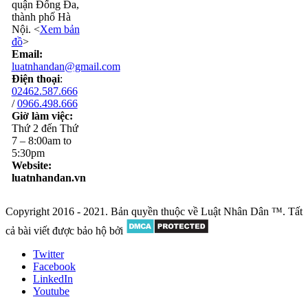
quận Đống Đa,
thành phố Hà
Nội. <
Xem bản
đồ
>
Email:
luatnhandan@gmail.com
Điện thoại
:
02462.587.666
/
0966.498.666
Giờ làm việc:
Thứ 2 đến Thứ
7 – 8:00am to
5:30pm
Website:
luatnhandan.vn
Copyright 2016 - 2021. Bản quyền thuộc về Luật Nhân Dân ™. Tất
cả bài viết được bảo hộ bởi
Twitter
Facebook
LinkedIn
Youtube