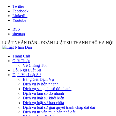
Twitter
Facebook
LinkedIn
Youtube
RSS
sitemap
LUẬT NHÂN DÂN - ĐOÀN LUẬT SƯ THÀNH PHỐ HÀ NỘI
Trang Chủ
Giới Thiệu
Về Chúng Tôi
Đội Ngũ Luật Sư
Dịch Vụ Luật Sư
Bảng Giá Dịch Vụ
Dịch vụ ly hôn nhanh
Dịch vụ sang tên sổ đỏ nhanh
Dịch vụ làm sổ đỏ nhanh
Dịch vụ luật sư khởi kiện
Dịch vụ luật sư bào chữa
Dịch vụ luật sư giải quyết tranh chấp đất đai
Dịch vụ tư vấn mua bán nhà đất