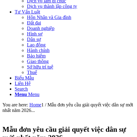
Dịch vụ làm di chúc
Dịch vụ thành lập công ty
Tư Vấn Luật
Hôn Nhân và Gia đình
Đất đai
Doanh nghiệp
Hình sự
Dân sự
Lao động
Hành chính
Bảo hiểm
Giao thông
Sở hữu trí tuệ
Thuế
Biểu Mẫu
Liên Hệ
Search
Menu
Menu
You are here:
Home
1
/
Mẫu đơn yêu cầu giải quyết việc dân sự mới
nhất năm 2026...
Mẫu đơn yêu cầu giải quyết việc dân sự