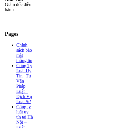
Giám đốc điều
hành
Pages
Chính
sách bảo
mật
thông tin
Công Ty
Luật Uy
Tín | Tư
Vấn
Pháp
Luật –
Dịch Vụ
Luật Sư
Công ty
luật uy
tín tại Hà
Nội –
Luật