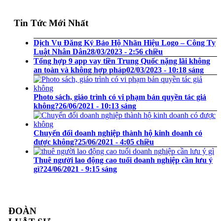
Tin Tức Mới Nhất
Dịch Vụ Đăng Ký Bảo Hộ Nhãn Hiệu Logo – Công Ty
Luật Nhân Dân
28/03/2023 - 2:56 chiều
Tổng hợp 9 app vay tiền Trung Quốc nặng lãi không
an toàn và không hợp pháp
02/03/2023 - 10:18 sáng
Photo sách, giáo trình có vi phạm bản quyền tác giả
không?
26/06/2021 - 10:13 sáng
Chuyển đổi doanh nghiệp thành hộ kinh doanh có
được không?
25/06/2021 - 4:05 chiều
Thuê người lao động cao tuổi doanh nghiệp cần lưu ý
gì?
24/06/2021 - 9:15 sáng
ĐOÀN