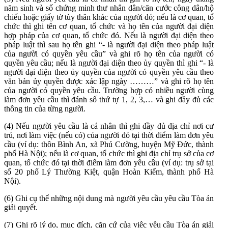
năm sinh và số chứng minh thư nhân dân/căn cước công dân/hộ
chiếu hoặc giấy tờ tùy thân khác của người đó; nếu là cơ quan, tổ
chức thì ghi tên cơ quan, tổ chức và họ tên của người đại diện
hợp pháp của cơ quan, tổ chức đó. Nếu là người đại diện theo
pháp luật thì sau họ tên ghi “- là người đại diện theo pháp luật
của người có quyền yêu cầu” và ghi rõ họ tên của người có
quyền yêu cầu; nếu là người đại diện theo ủy quyền thì ghi “- là
người đại diện theo ủy quyền của người có quyền yêu cầu theo
văn bản ủy quyền được xác lập ngày ………” và ghi rõ họ tên
của người có quyền yêu cầu. Trường hợp có nhiều người cùng
làm đơn yêu cầu thì đánh số thứ tự 1, 2, 3,… và ghi đầy đủ các
thông tin của từng người.
(4) Nếu người yêu cầu là cá nhân thì ghi đầy đủ địa chỉ nơi cư
trú, nơi làm việc (nếu có) của người đó tại thời điểm làm đơn yêu
cầu (ví dụ: thôn Bình An, xã Phú Cường, huyện Mỹ Đức, thành
phố Hà Nội); nếu là cơ quan, tổ chức thì ghi địa chỉ trụ sở của cơ
quan, tổ chức đó tại thời điểm làm đơn yêu cầu (ví dụ: trụ sở tại
số 20 phố Lý Thường Kiệt, quận Hoàn Kiếm, thành phố Hà
Nội).
(6) Ghi cụ thể những nội dung mà người yêu cầu yêu cầu Tòa án
giải quyết.
(7) Ghi rõ lý do, mục đích, căn cứ của việc yêu cầu Tòa án giải