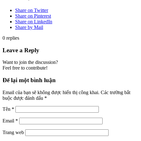
Share on Twitter
Share on Pinterest
Share on LinkedIn
Share by Mail
0
replies
Leave a Reply
Want to join the discussion?
Feel free to contribute!
Để lại một bình luận
Email của bạn sẽ không được hiển thị công khai.
Các trường bắt
buộc được đánh dấu
*
Tên
*
Email
*
Trang web