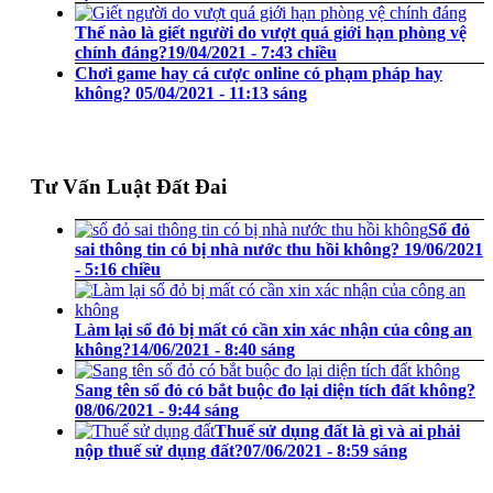
Thế nào là giết người do vượt quá giới hạn phòng vệ
chính đáng?
19/04/2021 - 7:43 chiều
Chơi game hay cá cược online có phạm pháp hay
không?
05/04/2021 - 11:13 sáng
Tư Vấn Luật Đất Đai
Sổ đỏ
sai thông tin có bị nhà nước thu hồi không?
19/06/2021
- 5:16 chiều
Làm lại sổ đỏ bị mất có cần xin xác nhận của công an
không?
14/06/2021 - 8:40 sáng
Sang tên sổ đỏ có bắt buộc đo lại diện tích đất không?
08/06/2021 - 9:44 sáng
Thuế sử dụng đất là gì và ai phải
nộp thuế sử dụng đất?
07/06/2021 - 8:59 sáng