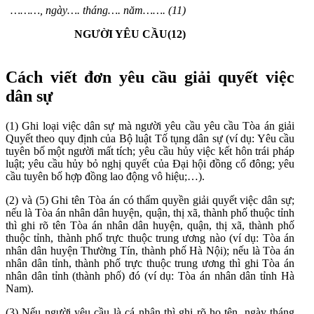
………, ngày…. tháng…. năm…….
(11)
NGƯỜI YÊU CẦU
(12)
Cách viết đơn yêu cầu giải quyết việc
dân sự
(1) Ghi loại việc dân sự mà người yêu cầu yêu cầu Tòa án giải
Quyết theo quy định của Bộ luật Tố tụng dân sự (ví dụ: Yêu cầu
tuyên bố một người mất tích; yêu cầu hủy việc kết hôn trái pháp
luật; yêu cầu hủy bỏ nghị quyết của Đại hội đồng cổ đông; yêu
cầu tuyên bố hợp đồng lao động vô hiệu;…).
(2) và (5) Ghi tên Tòa án có thẩm quyền giải quyết việc dân sự;
nếu là Tòa án nhân dân huyện, quận, thị xã, thành phố thuộc tỉnh
thì ghi rõ tên Tòa án nhân dân huyện, quận, thị xã, thành phố
thuộc tỉnh, thành phố trực thuộc trung ương nào (ví dụ: Tòa án
nhân dân huyện Thường Tín, thành phố Hà Nội); nếu là Tòa án
nhân dân tỉnh, thành phố trực thuộc trung ương thì ghi Tòa án
nhân dân tỉnh (thành phố) đó (ví dụ: Tòa án nhân dân tỉnh Hà
Nam).
(3) Nếu người yêu cầu là cá nhân thì ghi rõ họ tên, ngày tháng