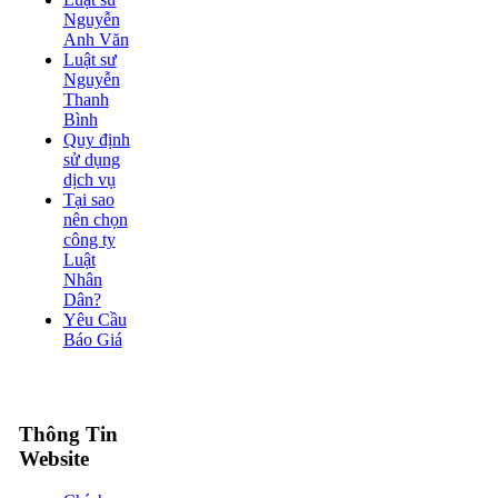
Nguyễn
Anh Văn
Luật sư
Nguyễn
Thanh
Bình
Quy định
sử dụng
dịch vụ
Tại sao
nên chọn
công ty
Luật
Nhân
Dân?
Yêu Cầu
Báo Giá
Thông Tin
Website