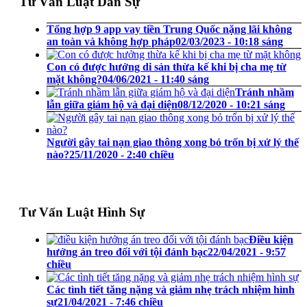
Tư Vấn Luật Dân Sự
Tổng hợp 9 app vay tiền Trung Quốc nặng lãi không
an toàn và không hợp pháp
02/03/2023 - 10:18 sáng
Con có được hưởng di sản thừa kế khi bị cha mẹ từ
mặt không?
04/06/2021 - 11:40 sáng
Tránh nhầm
lẫn giữa giám hộ và đại diện
08/12/2020 - 10:21 sáng
Người gây tai nạn giao thông xong bỏ trốn bị xử lý thế
nào?
25/11/2020 - 2:40 chiều
Tư Vấn Luật Hình Sự
Điều kiện
hưởng án treo đối với tội đánh bạc
22/04/2021 - 9:57
chiều
Các tình tiết tăng nặng và giảm nhẹ trách nhiệm hình
sự
21/04/2021 - 7:46 chiều