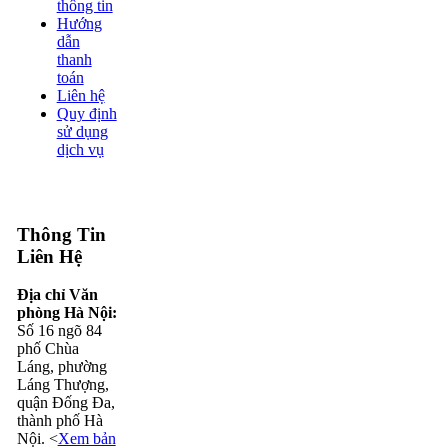
thông tin
Hướng
dẫn
thanh
toán
Liên hệ
Quy định
sử dụng
dịch vụ
Thông Tin
Liên Hệ
Địa chỉ Văn
phòng Hà Nội:
Số 16 ngõ 84
phố Chùa
Láng, phường
Láng Thượng,
quận Đống Đa,
thành phố Hà
Nội. <
Xem bản