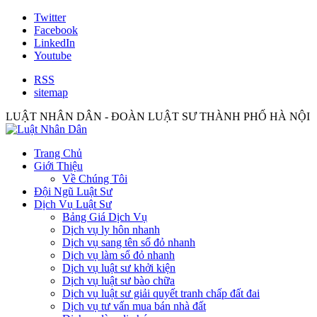
Twitter
Facebook
LinkedIn
Youtube
RSS
sitemap
LUẬT NHÂN DÂN - ĐOÀN LUẬT SƯ THÀNH PHỐ HÀ NỘI
Trang Chủ
Giới Thiệu
Về Chúng Tôi
Đội Ngũ Luật Sư
Dịch Vụ Luật Sư
Bảng Giá Dịch Vụ
Dịch vụ ly hôn nhanh
Dịch vụ sang tên sổ đỏ nhanh
Dịch vụ làm sổ đỏ nhanh
Dịch vụ luật sư khởi kiện
Dịch vụ luật sư bào chữa
Dịch vụ luật sư giải quyết tranh chấp đất đai
Dịch vụ tư vấn mua bán nhà đất