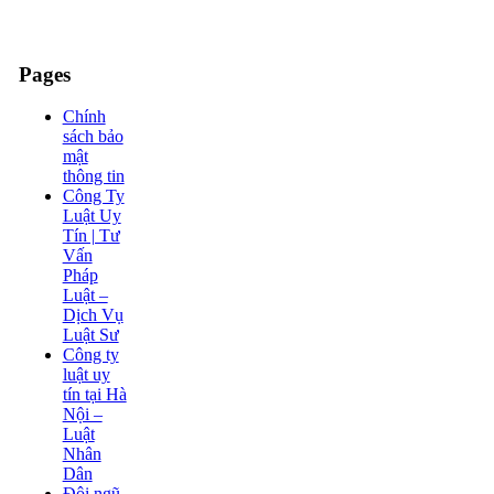
Pages
Chính
sách bảo
mật
thông tin
Công Ty
Luật Uy
Tín | Tư
Vấn
Pháp
Luật –
Dịch Vụ
Luật Sư
Công ty
luật uy
tín tại Hà
Nội –
Luật
Nhân
Dân
Đội ngũ