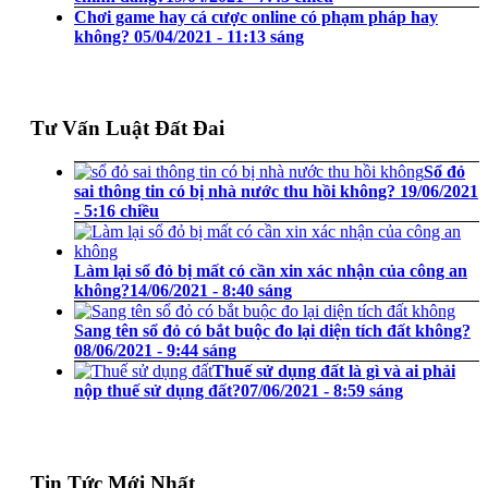
Chơi game hay cá cược online có phạm pháp hay
không?
05/04/2021 - 11:13 sáng
Tư Vấn Luật Đất Đai
Sổ đỏ
sai thông tin có bị nhà nước thu hồi không?
19/06/2021
- 5:16 chiều
Làm lại sổ đỏ bị mất có cần xin xác nhận của công an
không?
14/06/2021 - 8:40 sáng
Sang tên sổ đỏ có bắt buộc đo lại diện tích đất không?
08/06/2021 - 9:44 sáng
Thuế sử dụng đất là gì và ai phải
nộp thuế sử dụng đất?
07/06/2021 - 8:59 sáng
Tin Tức Mới Nhất