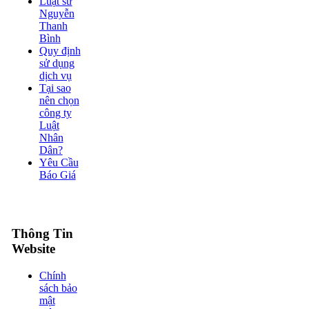
Luật sư
Nguyễn
Thanh
Bình
Quy định
sử dụng
dịch vụ
Tại sao
nên chọn
công ty
Luật
Nhân
Dân?
Yêu Cầu
Báo Giá
Thông Tin
Website
Chính
sách bảo
mật