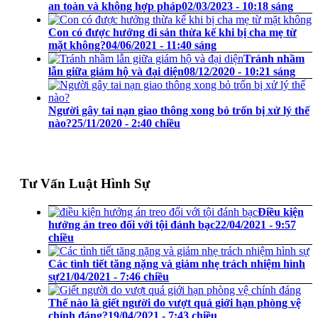
an toàn và không hợp pháp
02/03/2023 - 10:18 sáng
Con có được hưởng di sản thừa kế khi bị cha mẹ từ
mặt không?
04/06/2021 - 11:40 sáng
Tránh nhầm
lẫn giữa giám hộ và đại diện
08/12/2020 - 10:21 sáng
Người gây tai nạn giao thông xong bỏ trốn bị xử lý thế
nào?
25/11/2020 - 2:40 chiều
Tư Vấn Luật Hình Sự
Điều kiện
hưởng án treo đối với tội đánh bạc
22/04/2021 - 9:57
chiều
Các tình tiết tăng nặng và giảm nhẹ trách nhiệm hình
sự
21/04/2021 - 7:46 chiều
Thế nào là giết người do vượt quá giới hạn phòng vệ
chính đáng?
19/04/2021 - 7:43 chiều