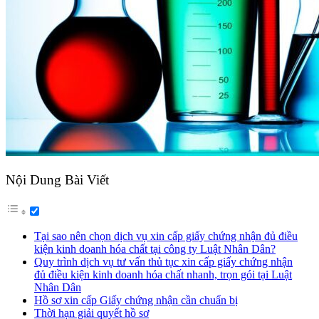
Nội Dung Bài Viết
Tại sao nên chọn dịch vụ xin cấp giấy chứng nhận đủ điều
kiện kinh doanh hóa chất tại công ty Luật Nhân Dân?
Quy trình dịch vụ tư vấn thủ tục xin cấp giấy chứng nhận
đủ điều kiện kinh doanh hóa chất nhanh, trọn gói tại Luật
Nhân Dân
Hồ sơ xin cấp Giấy chứng nhận cần chuẩn bị
Thời hạn giải quyết hồ sơ