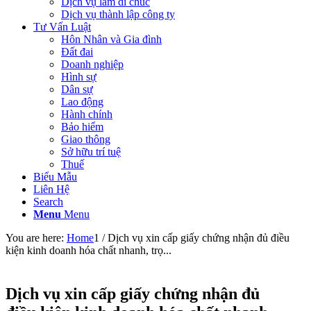
Dịch vụ làm di chúc
Dịch vụ thành lập công ty
Tư Vấn Luật
Hôn Nhân và Gia đình
Đất đai
Doanh nghiệp
Hình sự
Dân sự
Lao động
Hành chính
Bảo hiểm
Giao thông
Sở hữu trí tuệ
Thuế
Biểu Mẫu
Liên Hệ
Search
Menu
Menu
You are here:
Home
1
/
Dịch vụ xin cấp giấy chứng nhận đủ điều
kiện kinh doanh hóa chất nhanh, trọ...
Dịch vụ xin cấp giấy chứng nhận đủ