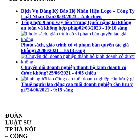
Dịch Vụ Đăng Ký Bảo Hộ Nhãn Hiệu Logo – Công Ty
Luật Nhân Dân
28/03/2023 - 2:56 chiều
Tổng hợp 9 app vay tiền Trung Quốc nặng lãi không
an toàn và không hợp pháp
02/03/2023 - 10:18 sáng
Photo sách, giáo trình có vi phạm bản quyền tác giả
không?
26/06/2021 - 10:13 sáng
Chuyển đổi doanh nghiệp thành hộ kinh doanh có
được không?
25/06/2021 - 4:05 chiều
Thuê người lao động cao tuổi doanh nghiệp cần lưu ý
gì?
24/06/2021 - 9:15 sáng
ĐOÀN
LUẬT SƯ
TP HÀ NỘI
– CÔNG