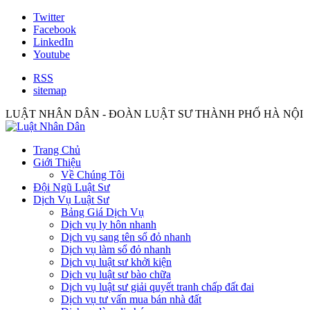
Twitter
Facebook
LinkedIn
Youtube
RSS
sitemap
LUẬT NHÂN DÂN - ĐOÀN LUẬT SƯ THÀNH PHỐ HÀ NỘI
Trang Chủ
Giới Thiệu
Về Chúng Tôi
Đội Ngũ Luật Sư
Dịch Vụ Luật Sư
Bảng Giá Dịch Vụ
Dịch vụ ly hôn nhanh
Dịch vụ sang tên sổ đỏ nhanh
Dịch vụ làm sổ đỏ nhanh
Dịch vụ luật sư khởi kiện
Dịch vụ luật sư bào chữa
Dịch vụ luật sư giải quyết tranh chấp đất đai
Dịch vụ tư vấn mua bán nhà đất