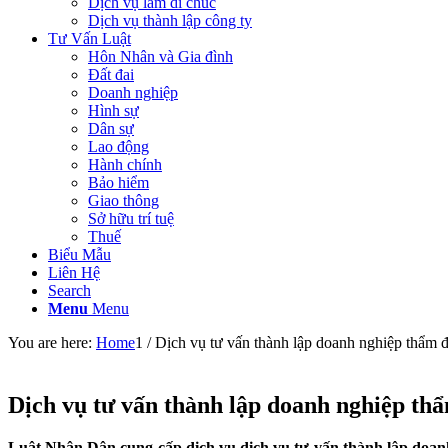
Dịch vụ làm di chúc
Dịch vụ thành lập công ty
Tư Vấn Luật
Hôn Nhân và Gia đình
Đất đai
Doanh nghiệp
Hình sự
Dân sự
Lao động
Hành chính
Bảo hiểm
Giao thông
Sở hữu trí tuệ
Thuế
Biểu Mẫu
Liên Hệ
Search
Menu
Menu
You are here:
Home
1
/
Dịch vụ tư vấn thành lập doanh nghiệp thẩm định
Dịch vụ tư vấn thành lập doanh nghiệp thẩm 
Luật Nhân Dân cung cấp dịch vụ dịch vụ tư vấn thành lập doanh 