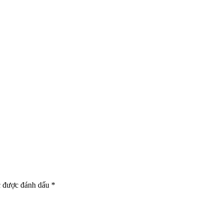
c được đánh dấu
*