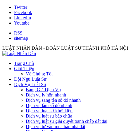
Twitter
Facebook
LinkedIn
Youtube
RSS
sitemap
LUẬT NHÂN DÂN - ĐOÀN LUẬT SƯ THÀNH PHỐ HÀ NỘI
Trang Chủ
Giới Thiệu
Về Chúng Tôi
Đội Ngũ Luật Sư
Dịch Vụ Luật Sư
Bảng Giá Dịch Vụ
Dịch vụ ly hôn nhanh
Dịch vụ sang tên sổ đỏ nhanh
Dịch vụ làm sổ đỏ nhanh
Dịch vụ luật sư khởi kiện
Dịch vụ luật sư bào chữa
Dịch vụ luật sư giải quyết tranh chấp đất đai
Dịch vụ tư vấn mua bán nhà đất