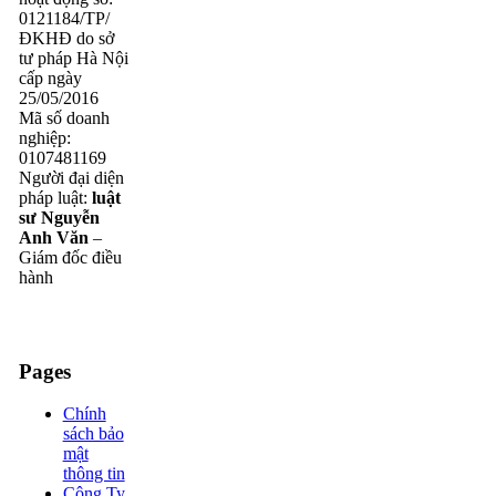
0121184/TP/
ĐKHĐ do sở
tư pháp Hà Nội
cấp ngày
25/05/2016
Mã số doanh
nghiệp:
0107481169
Người đại diện
pháp luật:
luật
sư Nguyễn
Anh Văn
–
Giám đốc điều
hành
Pages
Chính
sách bảo
mật
thông tin
Công Ty