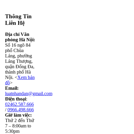
Thông Tin
Liên Hệ
Địa chỉ Văn
phòng Hà Nội:
Số 16 ngõ 84
phố Chùa
Láng, phường
Láng Thượng,
quận Đống Đa,
thành phố Hà
Nội. <
Xem bản
đồ
>
Email:
luatnhandan@gmail.com
Điện thoại
:
02462.587.666
/
0966.498.666
Giờ làm việc:
Thứ 2 đến Thứ
7 – 8:00am to
5:30pm