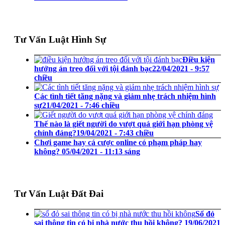
Tư Vấn Luật Hình Sự
Điều kiện
hưởng án treo đối với tội đánh bạc
22/04/2021 - 9:57
chiều
Các tình tiết tăng nặng và giảm nhẹ trách nhiệm hình
sự
21/04/2021 - 7:46 chiều
Thế nào là giết người do vượt quá giới hạn phòng vệ
chính đáng?
19/04/2021 - 7:43 chiều
Chơi game hay cá cược online có phạm pháp hay
không?
05/04/2021 - 11:13 sáng
Tư Vấn Luật Đất Đai
Sổ đỏ
sai thông tin có bị nhà nước thu hồi không?
19/06/2021