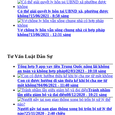
Có thể giải quyết ly hôn tại UBND xã, phường được
không?
15/06/2021 - 8:58 sáng
Vợ chồng ly hôn vẫn sống chung nhà có hợp pháp
không?
13/06/2021 - 12:31 sáng
Tư Vấn Luật Dân Sự
Tổng hợp 9 app vay tiền Trung Quốc nặng lãi không
an toàn và không hợp pháp
02/03/2023 - 10:18 sáng
Con có được hưởng di sản thừa kế khi bị cha mẹ từ
mặt không?
04/06/2021 - 11:40 sáng
Tránh nhầm
lẫn giữa giám hộ và đại diện
08/12/2020 - 10:21 sáng
Người gây tai nạn giao thông xong bỏ trốn bị xử lý thế
nào?
25/11/2020 - 2:40 chiều