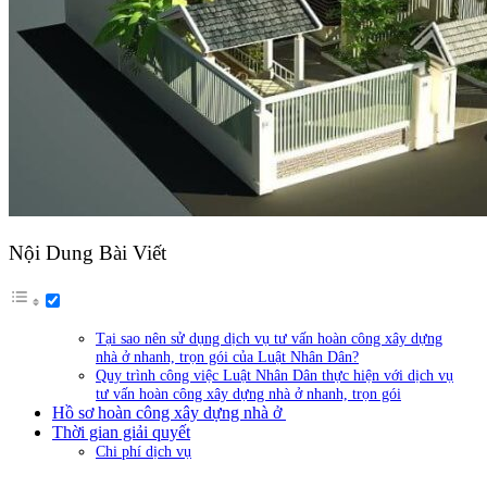
Nội Dung Bài Viết
Tại sao nên sử dụng dịch vụ tư vấn hoàn công xây dựng
nhà ở nhanh, trọn gói của Luật Nhân Dân?
Quy trình công việc Luật Nhân Dân thực hiện với dịch vụ
tư vấn hoàn công xây dựng nhà ở nhanh, trọn gói
Hồ sơ hoàn công xây dựng nhà ở
Thời gian giải quyết
Chi phí dịch vụ