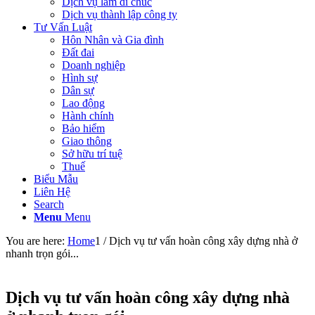
Dịch vụ làm di chúc
Dịch vụ thành lập công ty
Tư Vấn Luật
Hôn Nhân và Gia đình
Đất đai
Doanh nghiệp
Hình sự
Dân sự
Lao động
Hành chính
Bảo hiểm
Giao thông
Sở hữu trí tuệ
Thuế
Biểu Mẫu
Liên Hệ
Search
Menu
Menu
You are here:
Home
1
/
Dịch vụ tư vấn hoàn công xây dựng nhà ở
nhanh trọn gói...
Dịch vụ tư vấn hoàn công xây dựng nhà