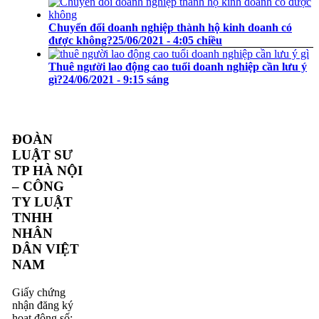
Chuyển đổi doanh nghiệp thành hộ kinh doanh có
được không?
25/06/2021 - 4:05 chiều
Thuê người lao động cao tuổi doanh nghiệp cần lưu ý
gì?
24/06/2021 - 9:15 sáng
ĐOÀN
LUẬT SƯ
TP HÀ NỘI
– CÔNG
TY LUẬT
TNHH
NHÂN
DÂN VIỆT
NAM
Giấy chứng
nhận đăng ký
hoạt động số: