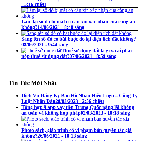
- 5:16 chiều
Làm lại sổ đỏ bị mất có cần xin xác nhận của công an
không?
14/06/2021 - 8:40 sáng
Sang tên sổ đỏ có bắt buộc đo lại diện tích đất không?
08/06/2021 - 9:44 sáng
Thuế sử dụng đất là gì và ai phải
nộp thuế sử dụng đất?
07/06/2021 - 8:59 sáng
Tin Tức Mới Nhất
Dịch Vụ Đăng Ký Bảo Hộ Nhãn Hiệu Logo – Công Ty
Luật Nhân Dân
28/03/2023 - 2:56 chiều
Tổng hợp 9 app vay tiền Trung Quốc nặng lãi không
an toàn và không hợp pháp
02/03/2023 - 10:18 sáng
Photo sách, giáo trình có vi phạm bản quyền tác giả
không?
26/06/2021 - 10:13 sáng