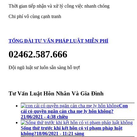
Thời gian tiếp nhận và xử lý công việc nhanh chóng
Chi phí vô cùng cạnh tranh
TỔNG ĐÀI TƯ VẤN PHÁP LUẬT MIỄN PHÍ
02462.587.666
Đội ngũ luật sư luôn sẵn sàng hỗ trợ!
Tư Vấn Luật Hôn Nhân Và Gia Đình
Con
cái có quyền ngăn cản cha mẹ ly hôn không?
21/06/2021 - 4:38 chiều
Sống thử trước khi kết hôn có vi phạm pháp luật
không?
18/06/2021 - 11:21 sáng