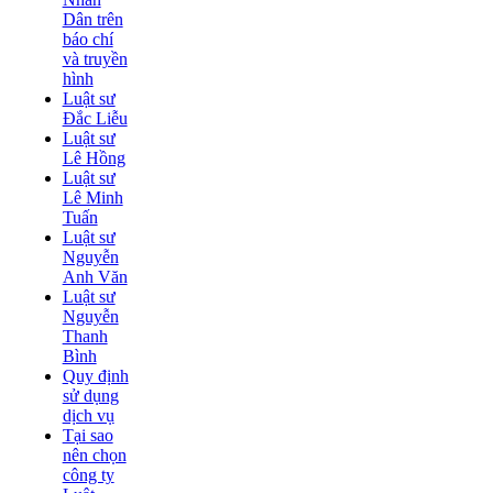
Dân trên
báo chí
và truyền
hình
Luật sư
Đắc Liễu
Luật sư
Lê Hồng
Luật sư
Lê Minh
Tuấn
Luật sư
Nguyễn
Anh Văn
Luật sư
Nguyễn
Thanh
Bình
Quy định
sử dụng
dịch vụ
Tại sao
nên chọn
công ty