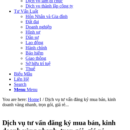
Dịch vụ làm di chúc
Dịch vụ thành lập công ty
Tư Vấn Luật
Hôn Nhân và Gia đình
Đất đai
Doanh nghiệp
Hình sự
Dân sự
Lao động
Hành chính
Bảo hiểm
Giao thông
Sở hữu trí tuệ
Thuế
Biểu Mẫu
Liên Hệ
Search
Menu
Menu
You are here:
Home
1
/
Dịch vụ tư vấn đăng ký mua bán, kinh
doanh vàng nhanh, trọn gói, giá rẻ...
Dịch vụ tư vấn đăng ký mua bán, kinh