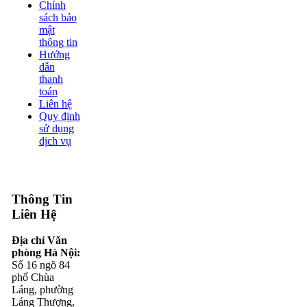
Chính
sách bảo
mật
thông tin
Hướng
dẫn
thanh
toán
Liên hệ
Quy định
sử dụng
dịch vụ
Thông Tin
Liên Hệ
Địa chỉ Văn
phòng Hà Nội:
Số 16 ngõ 84
phố Chùa
Láng, phường
Láng Thượng,