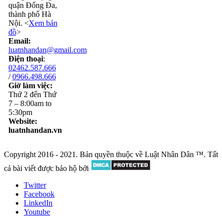
quận Đống Đa,
thành phố Hà
Nội. <
Xem bản
đồ
>
Email:
luatnhandan@gmail.com
Điện thoại
:
02462.587.666
/
0966.498.666
Giờ làm việc:
Thứ 2 đến Thứ
7 – 8:00am to
5:30pm
Website:
luatnhandan.vn
Copyright 2016 - 2021. Bản quyền thuộc về Luật Nhân Dân ™. Tất
cả bài viết được bảo hộ bởi
Twitter
Facebook
LinkedIn
Youtube