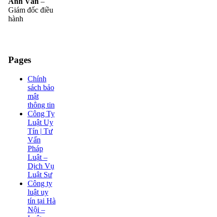
Anh Văn
–
Giám đốc điều
hành
Pages
Chính
sách bảo
mật
thông tin
Công Ty
Luật Uy
Tín | Tư
Vấn
Pháp
Luật –
Dịch Vụ
Luật Sư
Công ty
luật uy
tín tại Hà
Nội –