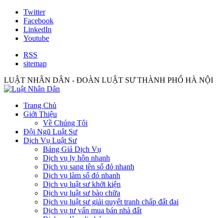
Twitter
Facebook
LinkedIn
Youtube
RSS
sitemap
LUẬT NHÂN DÂN - ĐOÀN LUẬT SƯ THÀNH PHỐ HÀ NỘI
Trang Chủ
Giới Thiệu
Về Chúng Tôi
Đội Ngũ Luật Sư
Dịch Vụ Luật Sư
Bảng Giá Dịch Vụ
Dịch vụ ly hôn nhanh
Dịch vụ sang tên sổ đỏ nhanh
Dịch vụ làm sổ đỏ nhanh
Dịch vụ luật sư khởi kiện
Dịch vụ luật sư bào chữa
Dịch vụ luật sư giải quyết tranh chấp đất đai
Dịch vụ tư vấn mua bán nhà đất