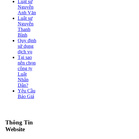
Luật sư
Nguyễn
Anh Văn
Luật sư
Nguyễn
Thanh
Bình
Quy định
sử dụng
dịch vụ
Tại sao
nên chọn
công ty
Luật
Nhân
Dân?
Yêu Cầu
Báo Giá
Thông Tin
Website