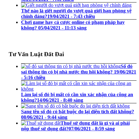
Thế nào là giết người do vượt quá giới hạn phòng vệ
chính đáng?
19/04/2021 - 7:43 chiều
Chơi game hay cá cược online có phạm pháp hay
không?
05/04/2021 - 11:13 sáng
Tư Vấn Luật Đất Đai
Sổ đỏ
sai thông tin có bị nhà nước thu hồi không?
19/06/2021
- 5:16 chiều
Làm lại sổ đỏ bị mất có cần xin xác nhận của công an
không?
14/06/2021 - 8:40 sáng
Sang tên sổ đỏ có bắt buộc đo lại diện tích đất không?
08/06/2021 - 9:44 sáng
Thuế sử dụng đất là gì và ai phải
nộp thuế sử dụng đất?
07/06/2021 - 8:59 sáng