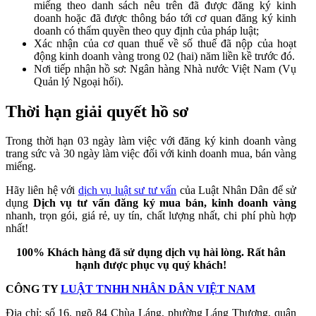
miếng theo danh sách nêu trên đã được đăng ký kinh
doanh hoặc đã được thông báo tới cơ quan đăng ký kinh
doanh có thẩm quyền theo quy định của pháp luật;
Xác nhận của cơ quan thuế về số thuế đã nộp của hoạt
động kinh doanh vàng trong 02 (hai) năm liền kề trước đó.
Nơi tiếp nhận hồ sơ: Ngân hàng Nhà nước Việt Nam (Vụ
Quản lý Ngoại hối).
Thời hạn giải quyết hồ sơ
Trong thời hạn 03 ngày làm việc với đăng ký kinh doanh vàng
trang sức và 30 ngày làm việc đối với kinh doanh mua, bán vàng
miếng.
Hãy liên hệ với
dịch vụ luật sư tư vấn
của Luật Nhân Dân để sử
dụng
Dịch vụ tư vấn đăng ký mua bán, kinh doanh vàng
nhanh, trọn gói, giá rẻ, uy tín, chất lượng nhất, chi phí phù hợp
nhất!
100% Khách hàng đã sử dụng dịch vụ hài lòng. Rất hân
hạnh được phục vụ quý khách!
CÔNG TY
LUẬT TNHH NHÂN DÂN VIỆT NAM
Địa chỉ: số 16, ngõ 84 Chùa Láng, phường Láng Thượng, quận