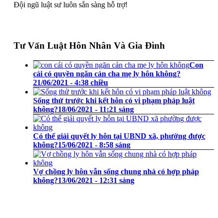
Đội ngũ luật sư luôn sẵn sàng hỗ trợ!
Tư Vấn Luật Hôn Nhân Và Gia Đình
Con
cái có quyền ngăn cản cha mẹ ly hôn không?
21/06/2021 - 4:38 chiều
Sống thử trước khi kết hôn có vi phạm pháp luật
không?
18/06/2021 - 11:21 sáng
Có thể giải quyết ly hôn tại UBND xã, phường được
không?
15/06/2021 - 8:58 sáng
Vợ chồng ly hôn vẫn sống chung nhà có hợp pháp
không?
13/06/2021 - 12:31 sáng