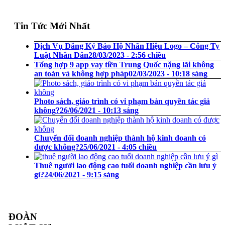
Tin Tức Mới Nhất
Dịch Vụ Đăng Ký Bảo Hộ Nhãn Hiệu Logo – Công Ty
Luật Nhân Dân
28/03/2023 - 2:56 chiều
Tổng hợp 9 app vay tiền Trung Quốc nặng lãi không
an toàn và không hợp pháp
02/03/2023 - 10:18 sáng
Photo sách, giáo trình có vi phạm bản quyền tác giả
không?
26/06/2021 - 10:13 sáng
Chuyển đổi doanh nghiệp thành hộ kinh doanh có
được không?
25/06/2021 - 4:05 chiều
Thuê người lao động cao tuổi doanh nghiệp cần lưu ý
gì?
24/06/2021 - 9:15 sáng
ĐOÀN