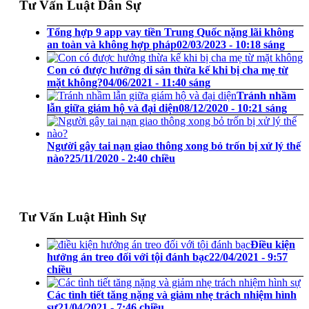
Tư Vấn Luật Dân Sự
Tổng hợp 9 app vay tiền Trung Quốc nặng lãi không
an toàn và không hợp pháp
02/03/2023 - 10:18 sáng
Con có được hưởng di sản thừa kế khi bị cha mẹ từ
mặt không?
04/06/2021 - 11:40 sáng
Tránh nhầm
lẫn giữa giám hộ và đại diện
08/12/2020 - 10:21 sáng
Người gây tai nạn giao thông xong bỏ trốn bị xử lý thế
nào?
25/11/2020 - 2:40 chiều
Tư Vấn Luật Hình Sự
Điều kiện
hưởng án treo đối với tội đánh bạc
22/04/2021 - 9:57
chiều
Các tình tiết tăng nặng và giảm nhẹ trách nhiệm hình
sự
21/04/2021 - 7:46 chiều