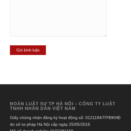
ĐOÀN LUẬT SƯ TP HÀ NỘI – CÔNG TY LUẬT
TNHH NHÂN DÂN VIỆT NAM
Giấy chứng nhận đăng ký hoạt động số: 0121184/TP/ĐKHĐ
do sở tư pháp Hà Nội cấp ngày 25/05/2016