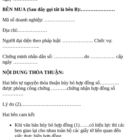
BÊN MUA (Sau đây gọi tắt là bên B):…………………
Mã số doanh nghiệp: ……………….
Địa chỉ:………………
Người đại diện theo pháp luật: ………………. Chức vụ:
…………………..
Chứng minh nhân dân số: ……………….do …………… cấp
ngày ……………
NỘI DUNG THỎA THUẬN:
Hai bên tự nguyện thỏa thuận hủy bỏ hợp đồng số…………
được phòng công chứng ……….chứng nhận hợp đồng số
………….
Lý do (2)……………………………….
Hai bên cam kết:
Khi văn bản hủy bỏ hợp đồng (1)……có hiệu lực thì các
ben giao lại cho nhau toàn bộ các giấy tờ liên quan đến
việc thực hiện hợp đồng.