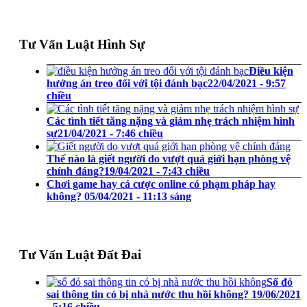
Tư Vấn Luật Hình Sự
Điều kiện
hưởng án treo đối với tội đánh bạc
22/04/2021 - 9:57
chiều
Các tình tiết tăng nặng và giảm nhẹ trách nhiệm hình
sự
21/04/2021 - 7:46 chiều
Thế nào là giết người do vượt quá giới hạn phòng vệ
chính đáng?
19/04/2021 - 7:43 chiều
Chơi game hay cá cược online có phạm pháp hay
không?
05/04/2021 - 11:13 sáng
Tư Vấn Luật Đất Đai
Sổ đỏ
sai thông tin có bị nhà nước thu hồi không?
19/06/2021
- 5:16 chiều