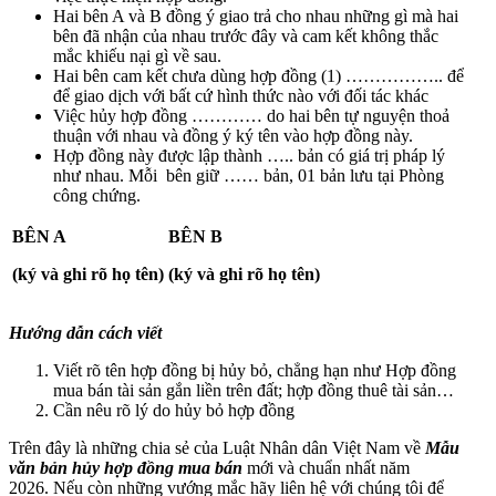
Hai bên A và B đồng ý giao trả cho nhau những gì mà hai
bên đã nhận của nhau trước đây và cam kết không thắc
mắc khiếu nại gì về sau.
Hai bên cam kết chưa dùng hợp đồng (1) …………….. để
để giao dịch với bất cứ hình thức nào với đối tác khác
Việc hủy hợp đồng ………… do hai bên tự nguyện thoả
thuận với nhau và đồng ý ký tên vào hợp đồng này.
Hợp đồng này được lập thành ….. bản có giá trị pháp lý
như nhau. Mỗi bên giữ …… bản, 01 bản lưu tại Phòng
công chứng.
BÊN A
BÊN B
(ký và ghi rõ họ tên)
(ký và ghi rõ họ tên)
Hướng dẫn cách viết
Viết rõ tên hợp đồng bị hủy bỏ, chẳng hạn như Hợp đồng
mua bán tài sản gắn liền trên đất; hợp đồng thuê tài sản…
Cần nêu rõ lý do hủy bỏ hợp đồng
Trên đây là những chia sẻ của Luật Nhân dân Việt Nam về
Mẫu
văn bản hủy hợp đồng mua bán
mới và chuẩn nhất năm
2026.
Nếu còn những vướng mắc hãy liên hệ với chúng tôi để