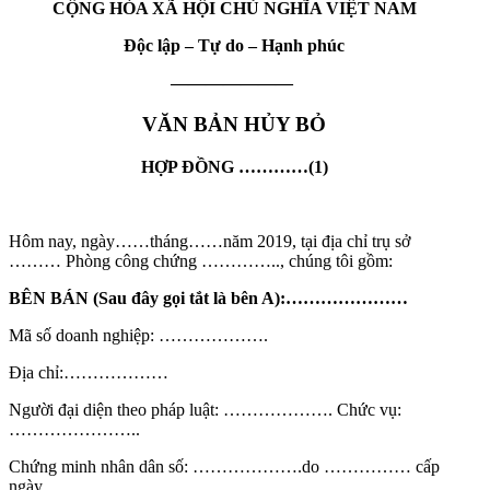
CỘNG HÒA XÃ HỘI CHỦ NGHĨA VIỆT NAM
Độc lập – Tự do – Hạnh phúc
———————
VĂN BẢN HỦY BỎ
HỢP ĐỒNG …………(1)
Hôm nay, ngày……tháng……năm 2019, tại địa chỉ trụ sở
……… Phòng công chứng ………….., chúng tôi gồm:
BÊN BÁN (Sau đây gọi tắt là bên A):…………………
Mã số doanh nghiệp: ……………….
Địa chỉ:………………
Người đại diện theo pháp luật: ………………. Chức vụ:
…………………..
Chứng minh nhân dân số: ……………….do …………… cấp
ngày ……………