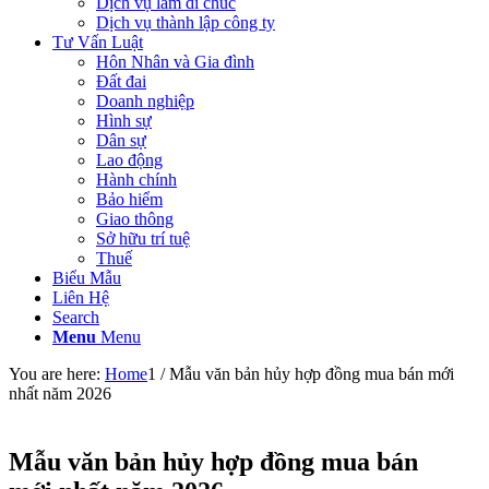
Dịch vụ làm di chúc
Dịch vụ thành lập công ty
Tư Vấn Luật
Hôn Nhân và Gia đình
Đất đai
Doanh nghiệp
Hình sự
Dân sự
Lao động
Hành chính
Bảo hiểm
Giao thông
Sở hữu trí tuệ
Thuế
Biểu Mẫu
Liên Hệ
Search
Menu
Menu
You are here:
Home
1
/
Mẫu văn bản hủy hợp đồng mua bán mới
nhất năm 2026
Mẫu văn bản hủy hợp đồng mua bán