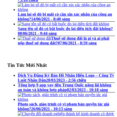
Làm lại sổ đỏ bị mất có cần xin xác nhận của công an
không?
14/06/2021 - 8:40 sáng
Sang tên sổ đỏ có bắt buộc đo lại diện tích đất không?
08/06/2021 - 9:44 sáng
Thuế sử dụng đất là gì và ai phải
nộp thuế sử dụng đất?
07/06/2021 - 8:59 sáng
Tin Tức Mới Nhất
Dịch Vụ Đăng Ký Bảo Hộ Nhãn Hiệu Logo – Công Ty
Luật Nhân Dân
28/03/2023 - 2:56 chiều
Tổng hợp 9 app vay tiền Trung Quốc nặng lãi không
an toàn và không hợp pháp
02/03/2023 - 10:18 sáng
Photo sách, giáo trình có vi phạm bản quyền tác giả
không?
26/06/2021 - 10:13 sáng