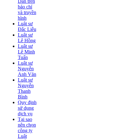
Dân trên
báo chí
và truyền
hình
Luật sư
Đắc Liễu
Luật sư
Lê Hồng
Luật sư
Lê Minh
Tuấn
Luật sư
Nguyễn
Anh Văn
Luật sư
Nguyễn
Thanh
Bình
Quy định
sử dụng
dịch vụ
Tại sao
nên chọn
công ty
Luật