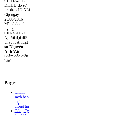
0121184/TP/
ĐKHĐ do sở
tư pháp Hà Nội
cấp ngày
25/05/2016
Mã số doanh
nghiệp:
0107481169
Người đại diện
pháp luật:
luật
sư Nguyễn
Anh Văn
–
Giám đốc điều
hành
Pages
Chính
sách bảo
mật
thông tin
Công Ty