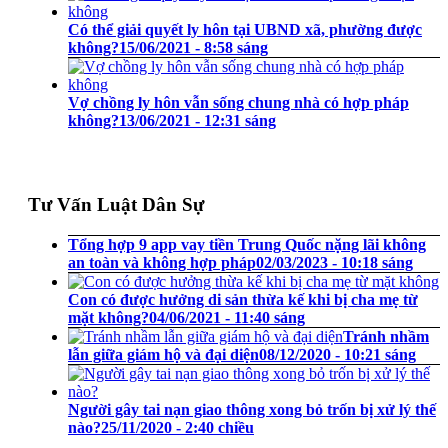
Có thể giải quyết ly hôn tại UBND xã, phường được
không?
15/06/2021 - 8:58 sáng
Vợ chồng ly hôn vẫn sống chung nhà có hợp pháp
không?
13/06/2021 - 12:31 sáng
Tư Vấn Luật Dân Sự
Tổng hợp 9 app vay tiền Trung Quốc nặng lãi không
an toàn và không hợp pháp
02/03/2023 - 10:18 sáng
Con có được hưởng di sản thừa kế khi bị cha mẹ từ
mặt không?
04/06/2021 - 11:40 sáng
Tránh nhầm
lẫn giữa giám hộ và đại diện
08/12/2020 - 10:21 sáng
Người gây tai nạn giao thông xong bỏ trốn bị xử lý thế
nào?
25/11/2020 - 2:40 chiều