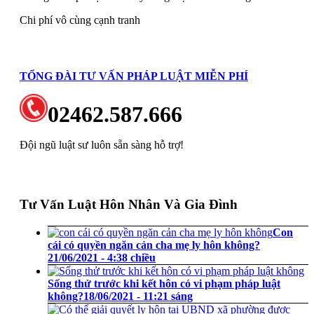
Chi phí vô cùng cạnh tranh
TỔNG ĐÀI TƯ VẤN PHÁP LUẬT MIỄN PHÍ
02462.587.666
Đội ngũ luật sư luôn sẵn sàng hỗ trợ!
Tư Vấn Luật Hôn Nhân Và Gia Đình
Con
cái có quyền ngăn cản cha mẹ ly hôn không?
21/06/2021 - 4:38 chiều
Sống thử trước khi kết hôn có vi phạm pháp luật
không?
18/06/2021 - 11:21 sáng