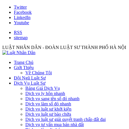
Twitter
Facebook
LinkedIn
Youtube
RSS
sitemap
LUẬT NHÂN DÂN - ĐOÀN LUẬT SƯ THÀNH PHỐ HÀ NỘI
Trang Chủ
Giới Thiệu
Về Chúng Tôi
Đội Ngũ Luật Sư
Dịch Vụ Luật Sư
Bảng Giá Dịch Vụ
Dịch vụ ly hôn nhanh
Dịch vụ sang tên sổ đỏ nhanh
Dịch vụ làm sổ đỏ nhanh
Dịch vụ luật sư khởi kiện
Dịch vụ luật sư bào chữa
Dịch vụ luật sư giải quyết tranh chấp đất đai
Dịch vụ tư vấn mua bán nhà đất