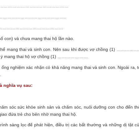
………………………………………………
……………………………………………..
…………………………………………
con) và chưa mang thai hộ lần nào.
hể mang thai và sinh con. Nên sau khi được vợ chồng (1) ……………
đồng ý mang thai hộ vợ chồng (1) …………………
ng ống nghiệm xác nhận có khả năng mang thai và sinh con. Ngoài ra, t
.
và nghĩa vụ sau:
hăm sóc sức khỏe sinh sản và chăm sóc, nuôi dưỡng con cho đến th
giao đứa trẻ cho bên nhờ mang thai hộ.
ình sàng lọc để phát hiện, điều trị các bất thường và những dị tật c