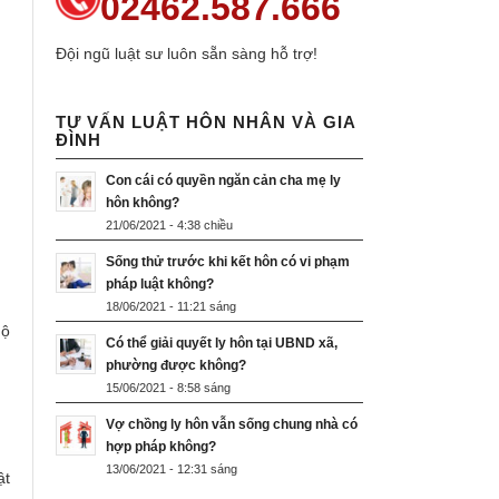
02462.587.666
Đội ngũ luật sư luôn sẵn sàng hỗ trợ!
TƯ VẤN LUẬT HÔN NHÂN VÀ GIA
ĐÌNH
Con cái có quyền ngăn cản cha mẹ ly
hôn không?
21/06/2021 - 4:38 chiều
Sống thử trước khi kết hôn có vi phạm
pháp luật không?
18/06/2021 - 11:21 sáng
hộ
Có thể giải quyết ly hôn tại UBND xã,
phường được không?
15/06/2021 - 8:58 sáng
Vợ chồng ly hôn vẫn sống chung nhà có
hợp pháp không?
13/06/2021 - 12:31 sáng
ật