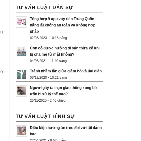
TƯ VẤN LUẬT DÂN SỰ
Tổng hợp 9 app vay tiền Trung Quốc
nặng lãi không an toàn và không hợp
ng
pháp
02/03/2023 - 10:18 sáng
Con có được hưởng di sản thừa kế khi
bị cha mẹ từ mặt không?
04/06/2021 - 11:40 sáng
có
Tránh nhầm lẫn giữa giám hộ và đại diện
08/12/2020 - 10:21 sáng
Người gây tai nạn giao thông xong bỏ
trốn bị xử lý thế nào?
25/11/2020 - 2:40 chiều
TƯ VẤN LUẬT HÌNH SỰ
Điều kiện hưởng án treo đối với tội đánh
bạc
….
22/04/2021 - 9:57 chiều