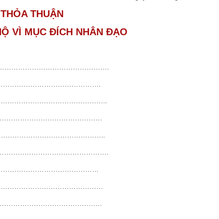
THỎA THUẬN
HỘ VÌ MỤC ĐÍCH NHÂN ĐẠO
……………………………………………….
………………………………………………….
……………………………………………..
…………………………………………………
…………………………………………..
………………………………………………….
……………………………………………………
……………………………………………
…………………………………………………