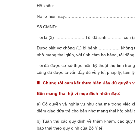
Hộ khẩu:……………………………………………
Nơi ở hiện nay:……………………………………
Số CMND:……………………………………………
Tôi là (3) ……………….. Tôi đã sinh ……….. con (số 
Được biết vợ chồng (1) bị bệnh …………… không t
nhờ mang thai giúp, với tình cảm họ hàng, tôi 
Tôi đã được cơ sở thực hiện kỹ thuật thụ tinh tro
cũng đã được tư vấn đầy đủ về y tế, pháp lý, tâm lý
III. Chúng tôi cam kết thực hiện đầy đủ quyền 
Bên mang thai hộ vì mục đích nhân đạo:
a) Có quyền và nghĩa vụ như cha mẹ trong việc c
điểm giao đứa trẻ cho bên nhờ mang thai hộ; phải 
b) Tuân thủ các quy định về thăm khám, các quy tr
bào thai theo quy định của Bộ Y tế.