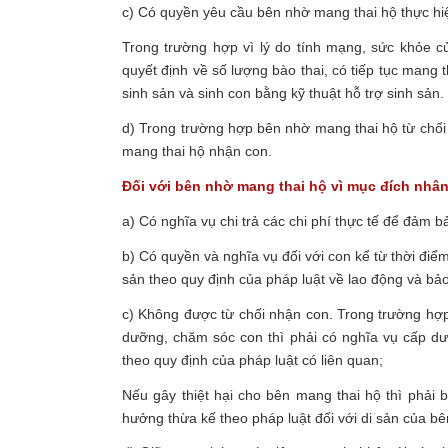
c) Có quyền yêu cầu bên nhờ mang thai hộ thực hiệ
Trong trường hợp vì lý do tính mạng, sức khỏe c
quyết định về số lượng bào thai, có tiếp tục mang
sinh sản và sinh con bằng kỹ thuật hỗ trợ sinh sản.
d) Trong trường hợp bên nhờ mang thai hộ từ chố
mang thai hộ nhận con.
Đối với bên nhờ mang thai hộ vì mục đích nhân
a) Có nghĩa vụ chi trả các chi phí thực tế để đảm 
b) Có quyền và nghĩa vụ đối với con kể từ thời đi
sản theo quy định của pháp luật về lao động và bảo
c) Không được từ chối nhận con. Trong trường hợ
dưỡng, chăm sóc con thì phải có nghĩa vụ cấp dư
theo quy định của pháp luật có liên quan;
Nếu gây thiệt hại cho bên mang thai hộ thì phải
hưởng thừa kế theo pháp luật đối với di sản của b