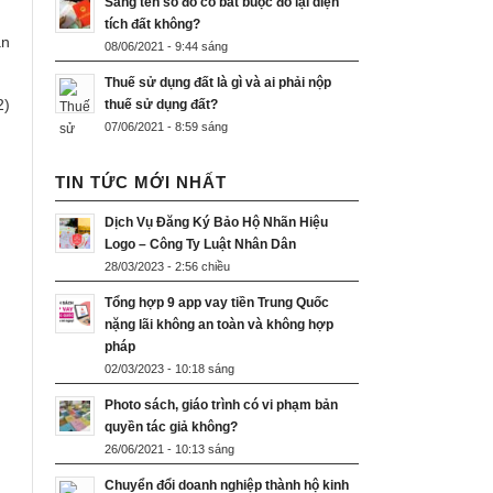
Sang tên sổ đỏ có bắt buộc đo lại diện
tích đất không?
ận
08/06/2021 - 9:44 sáng
Thuế sử dụng đất là gì và ai phải nộp
2)
thuế sử dụng đất?
07/06/2021 - 8:59 sáng
TIN TỨC MỚI NHẤT
Dịch Vụ Đăng Ký Bảo Hộ Nhãn Hiệu
Logo – Công Ty Luật Nhân Dân
28/03/2023 - 2:56 chiều
Tổng hợp 9 app vay tiền Trung Quốc
nặng lãi không an toàn và không hợp
pháp
02/03/2023 - 10:18 sáng
Photo sách, giáo trình có vi phạm bản
quyền tác giả không?
26/06/2021 - 10:13 sáng
Chuyển đổi doanh nghiệp thành hộ kinh