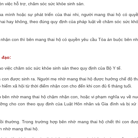
n việc hỗ trợ, chăm sóc sức khỏe sinh sản.
ủa mình hoặc sự phát triển của thai nhi, người mang thai hộ có quy
 thai hay không, theo đúng quy định của pháp luật về chăm sóc sức kh
i nhận con thì bên mang thai hộ có quyền yêu cầu Tòa án buộc bên n
 đạo:
bảo việc chăm sóc sức khỏe sinh sản theo quy định của Bộ Y tế.
ểm con được sinh ra. Người mẹ nhờ mang thai hộ được hưởng chế độ th
 hiểm xã hội từ thời điểm nhận con cho đến khi con đủ 6 tháng tuổi.
p bên nhờ mang thai hộ chậm nhận con, hoặc vi phạm nghĩa vụ về nu
ỡng cho con theo quy định của Luật Hôn nhân và Gia đình và bị xử 
 bồi thường. Trong trường hợp bên nhờ mang thai hộ chết thì con đư
ên nhờ mang thai hộ.