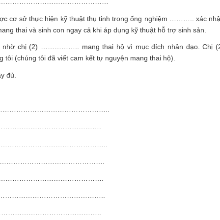
………………………………………………
ợc cơ sở thực hiện kỹ thuật thụ tinh trong ống nghiệm ……….. xác nh
ai và sinh con ngay cả khi áp dụng kỹ thuật hỗ trợ sinh sản.
ã nhờ chị (2) …………….. mang thai hộ vì mục đích nhân đạo. Chị (
i (chúng tôi đã viết cam kết tự nguyện mang thai hộ).
ầy đủ.
……………………………………………..
………………………………………………….
……………………………………………..
……………………………………………….
………………………………………….
……………………………………………..
………………………………………………..