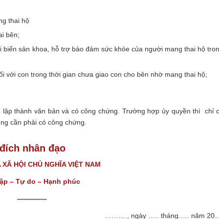
g thai hộ
ai bên;
ai biến sản khoa, hỗ trợ bảo đảm sức khỏe của người mang thai hộ tro
i với con trong thời gian chưa giao con cho bên nhờ mang thai hộ;
c lập thành văn bản và có công chứng. Trường hợp ủy quyền thì chỉ 
ũng cần phải có công chứng.
 đích nhân đạo
XÃ HỘI CHỦ NGHĨA VIỆT NAM
lập – Tự do – Hạnh phúc
————-
………., ngày ….. tháng….. năm 20