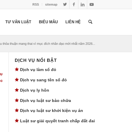
RSS
sitemap
TƯ VẤN LUẬT
BIỂU MẪU
LIÊN HỆ
u thỏa thuận mang thai vì mục đích nhân đạo mới nhất năm 2026...
DỊCH VỤ NỔI BẬT
Dịch vụ làm sổ đỏ
vụ
Dịch vụ sang tên sổ đỏ
ọc
Dịch vụ ly hôn
Dịch vụ luật sư bào chữa
Dịch vụ luật sư khởi kiện vụ án
Luật sư giải quyết tranh chấp đất đai