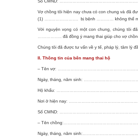
Số CMND: …………………………………………
Vợ chồng tôi hiện nay chưa có con chung và đã đư
(1) …..………………. bị bệnh ………… không thể mang th
Với nguyện vọng có một con chung, chúng tôi đ
…………….. đã đồng ý mang thai giúp cho vợ chồng tô
Chúng tôi đã được tư vấn về y tế, pháp lý, tâm lý đ
II. Thông tin của bên mang thai hộ
– Tên vợ: ……………………………………………
Ngày, tháng, năm sinh: ……………………
Hộ khẩu: ……………………………………………
Nơi ở hiện nay: …………………………………
Số CMND: ……………………………………………
– Tên chồng:………………………………………
Ngày, tháng, năm sinh:………………………