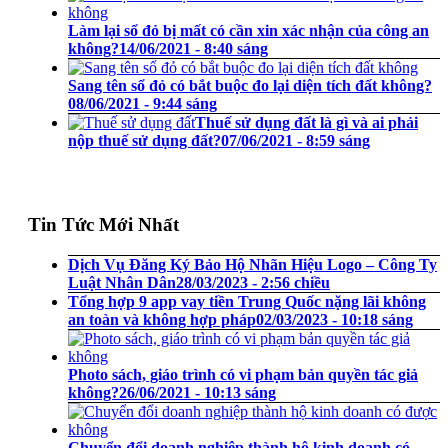
Làm lại sổ đỏ bị mất có cần xin xác nhận của công an
không?
14/06/2021 - 8:40 sáng
Sang tên sổ đỏ có bắt buộc đo lại diện tích đất không?
08/06/2021 - 9:44 sáng
Thuế sử dụng đất là gì và ai phải
nộp thuế sử dụng đất?
07/06/2021 - 8:59 sáng
Tin Tức Mới Nhất
Dịch Vụ Đăng Ký Bảo Hộ Nhãn Hiệu Logo – Công Ty
Luật Nhân Dân
28/03/2023 - 2:56 chiều
Tổng hợp 9 app vay tiền Trung Quốc nặng lãi không
an toàn và không hợp pháp
02/03/2023 - 10:18 sáng
Photo sách, giáo trình có vi phạm bản quyền tác giả
không?
26/06/2021 - 10:13 sáng
Chuyển đổi doanh nghiệp thành hộ kinh doanh có