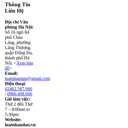
Thông Tin
Liên Hệ
Địa chỉ Văn
phòng Hà Nội:
Số 16 ngõ 84
phố Chùa
Láng, phường
Láng Thượng,
quận Đống Đa,
thành phố Hà
Nội. <
Xem bản
đồ
>
Email:
luatnhandan@gmail.com
Điện thoại
:
02462.587.666
/
0966.498.666
Giờ làm việc:
Thứ 2 đến Thứ
7 – 8:00am to
5:30pm
Website:
luatnhandan.vn