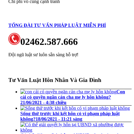
Chi phí vô cùng cạnh tranh
TỔNG ĐÀI TƯ VẤN PHÁP LUẬT MIỄN PHÍ
02462.587.666
Đội ngũ luật sư luôn sẵn sàng hỗ trợ!
Tư Vấn Luật Hôn Nhân Và Gia Đình
Con
cái có quyền ngăn cản cha mẹ ly hôn không?
21/06/2021 - 4:38 chiều
Sống thử trước khi kết hôn có vi phạm pháp luật
không?
18/06/2021 - 11:21 sáng