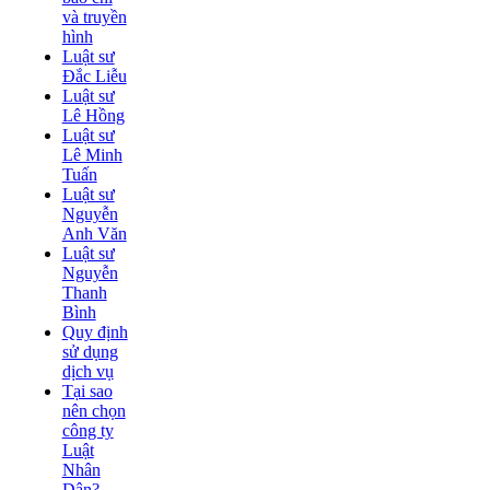
và truyền
hình
Luật sư
Đắc Liễu
Luật sư
Lê Hồng
Luật sư
Lê Minh
Tuấn
Luật sư
Nguyễn
Anh Văn
Luật sư
Nguyễn
Thanh
Bình
Quy định
sử dụng
dịch vụ
Tại sao
nên chọn
công ty
Luật
Nhân
Dân?