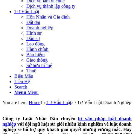
Dịch vụ làm di chúc
Dịch vụ thành lập công ty
Tư Vấn Luật
Hôn Nhân và Gia đình
Đất đai
Doanh nghiệp
Hình sự
Dân sự
Lao động
Hành chính
Bảo hiểm
Giao thông
Sở hữu trí tuệ
Thuế
Biểu Mẫu
Liên Hệ
Search
Menu
Menu
You are here:
Home
1
/
Tư Vấn Luật
2
/
Tư Vấn Luật Doanh Nghiệp
Công ty Luật Nhân Dân chuyên
tư vấn pháp luật doanh
nghiệp
với đội ngũ luật sư giỏi nhiều kinh nghiệm về luật doanh
nghiệp sẽ hỗ trợ quý khách giải quyết những vướng mắc. Hãy