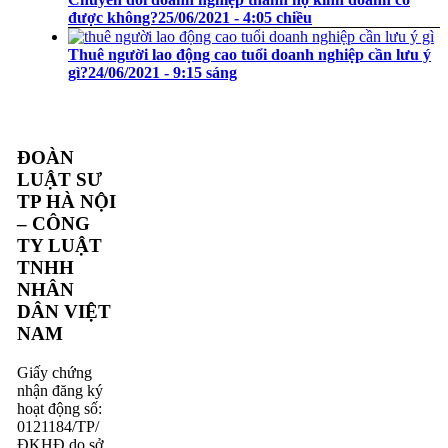
được không?
25/06/2021 - 4:05 chiều
Thuê người lao động cao tuổi doanh nghiệp cần lưu ý
gì?
24/06/2021 - 9:15 sáng
ĐOÀN
LUẬT SƯ
TP HÀ NỘI
– CÔNG
TY LUẬT
TNHH
NHÂN
DÂN VIỆT
NAM
Giấy chứng
nhận đăng ký
hoạt động số:
0121184/TP/
ĐKHĐ do sở