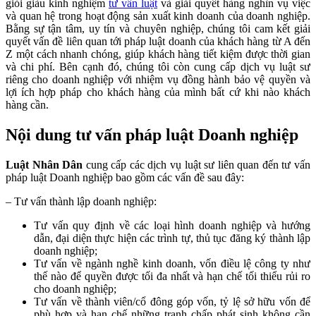
giỏi giàu kinh nghiệm
tư vấn luật
và giải quyết hàng nghìn vụ việc
và quan hệ trong hoạt động sản xuất kinh doanh của doanh nghiệp.
Bằng sự tận tâm, uy tín và chuyên nghiệp, chúng tôi cam kết giải
quyết vấn đề liên quan tới pháp luật doanh của khách hàng từ A đến
Z một cách nhanh chóng, giúp khách hàng tiết kiệm được thời gian
và chi phí.
Bên cạnh đó, chúng tôi còn cung cấp dịch vụ luật sư
riêng cho doanh nghiệp với nhiệm vụ đồng hành bảo vệ quyền và
lợi ích hợp pháp cho khách hàng của mình bất cứ khi nào khách
hàng cần.
Nội dung tư vấn pháp luật Doanh nghiệp
Luật Nhân Dân
cung cấp các dịch vụ luật sư liên quan đến tư vấn
pháp luật Doanh nghiệp bao gồm các vấn đề sau đây:
– Tư vấn thành lập doanh nghiệp:
Tư vấn quy định về các loại hình doanh nghiệp và hướng
dẫn, đại diện thực hiện các trình tự, thủ tục đăng ký thành lập
doanh nghiệp;
Tư vấn về ngành nghề kinh doanh, vốn điều lệ công ty như
thế nào để quyền được tối đa nhất và hạn chế tối thiểu rủi ro
cho doanh nghiệp;
Tư vấn về thành viên/cổ đông góp vốn, tỷ lệ sở hữu vốn để
phù hợp và hạn chế những tranh chấp phát sinh không cần