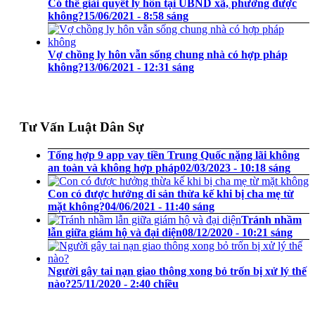
Có thể giải quyết ly hôn tại UBND xã, phường được
không?
15/06/2021 - 8:58 sáng
Vợ chồng ly hôn vẫn sống chung nhà có hợp pháp
không?
13/06/2021 - 12:31 sáng
Tư Vấn Luật Dân Sự
Tổng hợp 9 app vay tiền Trung Quốc nặng lãi không
an toàn và không hợp pháp
02/03/2023 - 10:18 sáng
Con có được hưởng di sản thừa kế khi bị cha mẹ từ
mặt không?
04/06/2021 - 11:40 sáng
Tránh nhầm
lẫn giữa giám hộ và đại diện
08/12/2020 - 10:21 sáng
Người gây tai nạn giao thông xong bỏ trốn bị xử lý thế
nào?
25/11/2020 - 2:40 chiều