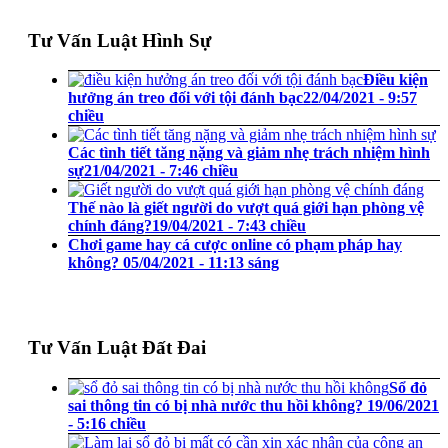
Tư Vấn Luật Hình Sự
Điều kiện
hưởng án treo đối với tội đánh bạc
22/04/2021 - 9:57
chiều
Các tình tiết tăng nặng và giảm nhẹ trách nhiệm hình
sự
21/04/2021 - 7:46 chiều
Thế nào là giết người do vượt quá giới hạn phòng vệ
chính đáng?
19/04/2021 - 7:43 chiều
Chơi game hay cá cược online có phạm pháp hay
không?
05/04/2021 - 11:13 sáng
Tư Vấn Luật Đất Đai
Sổ đỏ
sai thông tin có bị nhà nước thu hồi không?
19/06/2021
- 5:16 chiều