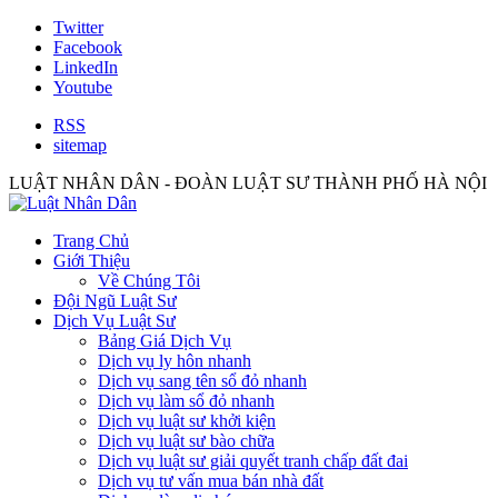
Twitter
Facebook
LinkedIn
Youtube
RSS
sitemap
LUẬT NHÂN DÂN - ĐOÀN LUẬT SƯ THÀNH PHỐ HÀ NỘI
Trang Chủ
Giới Thiệu
Về Chúng Tôi
Đội Ngũ Luật Sư
Dịch Vụ Luật Sư
Bảng Giá Dịch Vụ
Dịch vụ ly hôn nhanh
Dịch vụ sang tên sổ đỏ nhanh
Dịch vụ làm sổ đỏ nhanh
Dịch vụ luật sư khởi kiện
Dịch vụ luật sư bào chữa
Dịch vụ luật sư giải quyết tranh chấp đất đai
Dịch vụ tư vấn mua bán nhà đất