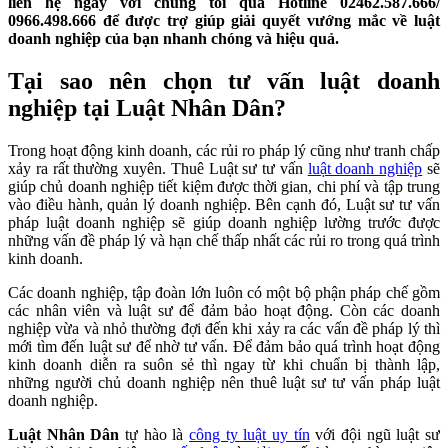
liên hệ ngay với chúng tôi qua Hotline 02462.587.666/
0966.498.666 để được trợ giúp giải quyết vướng mắc về luật
doanh nghiệp của bạn nhanh chóng và hiệu quả.
Tại sao nên chọn tư vấn luật doanh
nghiệp tại Luật Nhân Dân?
Trong hoạt động kinh doanh, các rủi ro pháp lý cũng như tranh chấp
xảy ra rất thường xuyên. Thuê Luật sư tư vấn
luật doanh nghiệp
sẽ
giúp chủ doanh nghiệp tiết kiệm được thời gian, chi phí và tập trung
vào điều hành, quản lý doanh nghiệp.
Bên cạnh đó, Luật sư tư vấn
pháp luật doanh nghiệp sẽ giúp doanh nghiệp lường trước được
những vấn đề pháp lý và hạn chế thấp nhất các rủi ro trong quá trình
kinh doanh.
Các doanh nghiệp, tập đoàn lớn luôn có một bộ phận pháp chế gồm
các nhân viên và luật sư để đảm bảo hoạt động. Còn các doanh
nghiệp vừa và nhỏ thường đợi đến khi xảy ra các vấn đề pháp lý thì
mới tìm đến luật sư để nhờ tư vấn. Để đảm bảo quá trình hoạt động
kinh doanh diễn ra suôn sẻ thì ngay từ khi chuẩn bị thành lập,
những người chủ doanh nghiệp nên thuê luật sư tư vấn pháp luật
doanh nghiệp.
Luật Nhân Dân
tự hào là
công ty luật uy tín
với đội ngũ luật sư