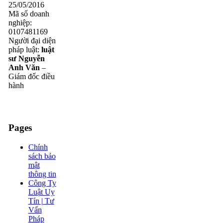
25/05/2016
Mã số doanh
nghiệp:
0107481169
Người đại diện
pháp luật:
luật
sư Nguyễn
Anh Văn
–
Giám đốc điều
hành
Pages
Chính
sách bảo
mật
thông tin
Công Ty
Luật Uy
Tín | Tư
Vấn
Pháp