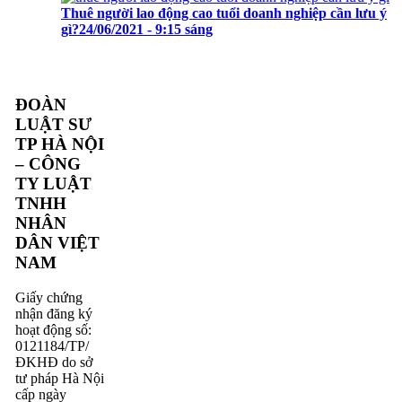
Thuê người lao động cao tuổi doanh nghiệp cần lưu ý
gì?
24/06/2021 - 9:15 sáng
ĐOÀN
LUẬT SƯ
TP HÀ NỘI
– CÔNG
TY LUẬT
TNHH
NHÂN
DÂN VIỆT
NAM
Giấy chứng
nhận đăng ký
hoạt động số:
0121184/TP/
ĐKHĐ do sở
tư pháp Hà Nội
cấp ngày