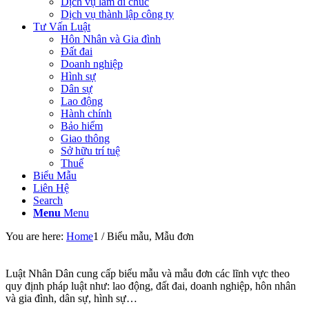
Dịch vụ làm di chúc
Dịch vụ thành lập công ty
Tư Vấn Luật
Hôn Nhân và Gia đình
Đất đai
Doanh nghiệp
Hình sự
Dân sự
Lao động
Hành chính
Bảo hiểm
Giao thông
Sở hữu trí tuệ
Thuế
Biểu Mẫu
Liên Hệ
Search
Menu
Menu
You are here:
Home
1
/
Biểu mẫu, Mẫu đơn
Luật Nhân Dân cung cấp biểu mẫu và mẫu đơn các lĩnh vực theo
quy định pháp luật như: lao động, đất đai, doanh nghiệp, hôn nhân
và gia đình, dân sự, hình sự…