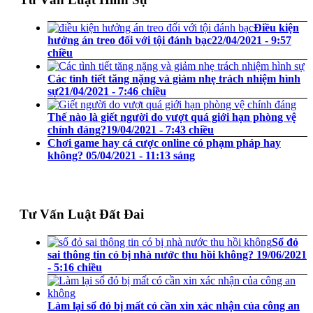
Điều kiện
hưởng án treo đối với tội đánh bạc
22/04/2021 - 9:57
chiều
Các tình tiết tăng nặng và giảm nhẹ trách nhiệm hình
sự
21/04/2021 - 7:46 chiều
Thế nào là giết người do vượt quá giới hạn phòng vệ
chính đáng?
19/04/2021 - 7:43 chiều
Chơi game hay cá cược online có phạm pháp hay
không?
05/04/2021 - 11:13 sáng
Tư Vấn Luật Đất Đai
Sổ đỏ
sai thông tin có bị nhà nước thu hồi không?
19/06/2021
- 5:16 chiều
Làm lại sổ đỏ bị mất có cần xin xác nhận của công an