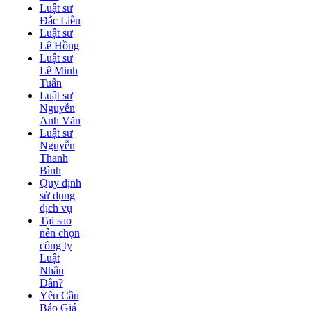
Luật sư
Đắc Liễu
Luật sư
Lê Hồng
Luật sư
Lê Minh
Tuấn
Luật sư
Nguyễn
Anh Văn
Luật sư
Nguyễn
Thanh
Bình
Quy định
sử dụng
dịch vụ
Tại sao
nên chọn
công ty
Luật
Nhân
Dân?
Yêu Cầu
Báo Giá