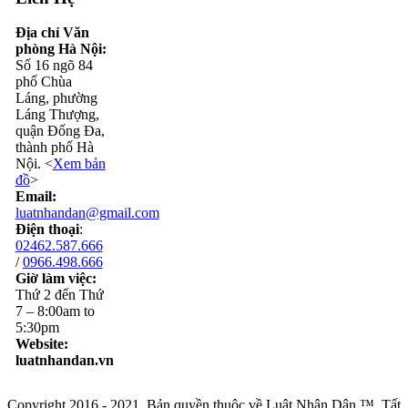
Địa chỉ Văn
phòng Hà Nội:
Số 16 ngõ 84
phố Chùa
Láng, phường
Láng Thượng,
quận Đống Đa,
thành phố Hà
Nội. <
Xem bản
đồ
>
Email:
luatnhandan@gmail.com
Điện thoại
:
02462.587.666
/
0966.498.666
Giờ làm việc:
Thứ 2 đến Thứ
7 – 8:00am to
5:30pm
Website:
luatnhandan.vn
Copyright 2016 - 2021. Bản quyền thuộc về Luật Nhân Dân ™. Tất