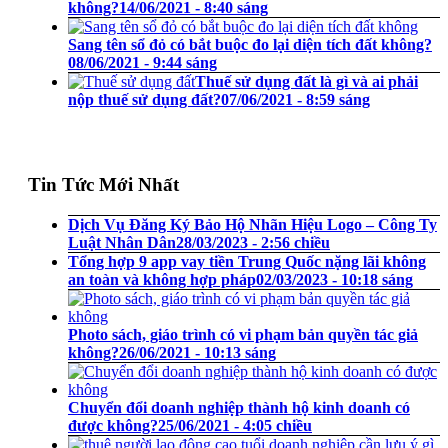
không?
14/06/2021 - 8:40 sáng
Sang tên sổ đỏ có bắt buộc đo lại diện tích đất không?
08/06/2021 - 9:44 sáng
Thuế sử dụng đất là gì và ai phải
nộp thuế sử dụng đất?
07/06/2021 - 8:59 sáng
Tin Tức Mới Nhất
Dịch Vụ Đăng Ký Bảo Hộ Nhãn Hiệu Logo – Công Ty
Luật Nhân Dân
28/03/2023 - 2:56 chiều
Tổng hợp 9 app vay tiền Trung Quốc nặng lãi không
an toàn và không hợp pháp
02/03/2023 - 10:18 sáng
Photo sách, giáo trình có vi phạm bản quyền tác giả
không?
26/06/2021 - 10:13 sáng
Chuyển đổi doanh nghiệp thành hộ kinh doanh có
được không?
25/06/2021 - 4:05 chiều