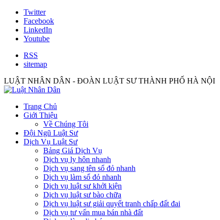
Twitter
Facebook
LinkedIn
Youtube
RSS
sitemap
LUẬT NHÂN DÂN - ĐOÀN LUẬT SƯ THÀNH PHỐ HÀ NỘI
Trang Chủ
Giới Thiệu
Về Chúng Tôi
Đội Ngũ Luật Sư
Dịch Vụ Luật Sư
Bảng Giá Dịch Vụ
Dịch vụ ly hôn nhanh
Dịch vụ sang tên sổ đỏ nhanh
Dịch vụ làm sổ đỏ nhanh
Dịch vụ luật sư khởi kiện
Dịch vụ luật sư bào chữa
Dịch vụ luật sư giải quyết tranh chấp đất đai
Dịch vụ tư vấn mua bán nhà đất