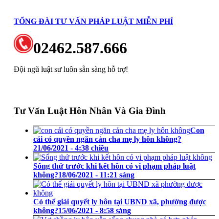
TỔNG ĐÀI TƯ VẤN PHÁP LUẬT MIỄN PHÍ
02462.587.666
Đội ngũ luật sư luôn sẵn sàng hỗ trợ!
Tư Vấn Luật Hôn Nhân Và Gia Đình
Con
cái có quyền ngăn cản cha mẹ ly hôn không?
21/06/2021 - 4:38 chiều
Sống thử trước khi kết hôn có vi phạm pháp luật
không?
18/06/2021 - 11:21 sáng
Có thể giải quyết ly hôn tại UBND xã, phường được
không?
15/06/2021 - 8:58 sáng