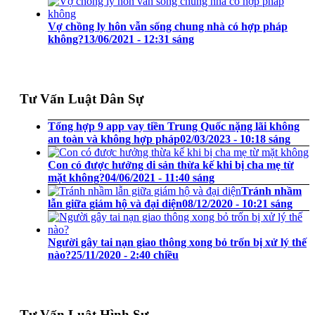
Vợ chồng ly hôn vẫn sống chung nhà có hợp pháp
không?
13/06/2021 - 12:31 sáng
Tư Vấn Luật Dân Sự
Tổng hợp 9 app vay tiền Trung Quốc nặng lãi không
an toàn và không hợp pháp
02/03/2023 - 10:18 sáng
Con có được hưởng di sản thừa kế khi bị cha mẹ từ
mặt không?
04/06/2021 - 11:40 sáng
Tránh nhầm
lẫn giữa giám hộ và đại diện
08/12/2020 - 10:21 sáng
Người gây tai nạn giao thông xong bỏ trốn bị xử lý thế
nào?
25/11/2020 - 2:40 chiều
Tư Vấn Luật Hình Sự