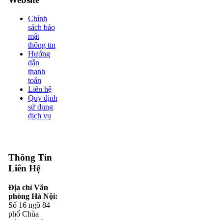
Chính
sách bảo
mật
thông tin
Hướng
dẫn
thanh
toán
Liên hệ
Quy định
sử dụng
dịch vụ
Thông Tin
Liên Hệ
Địa chỉ Văn
phòng Hà Nội:
Số 16 ngõ 84
phố Chùa