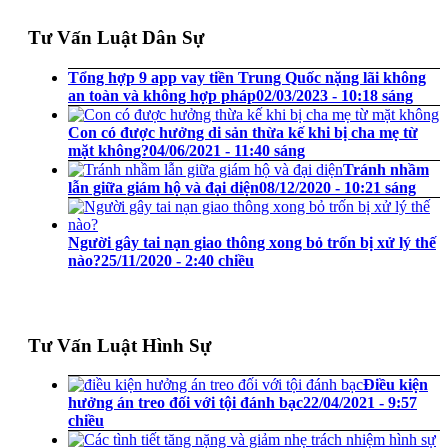
Tư Vấn Luật Dân Sự
Tổng hợp 9 app vay tiền Trung Quốc nặng lãi không
an toàn và không hợp pháp
02/03/2023 - 10:18 sáng
Con có được hưởng di sản thừa kế khi bị cha mẹ từ
mặt không?
04/06/2021 - 11:40 sáng
Tránh nhầm
lẫn giữa giám hộ và đại diện
08/12/2020 - 10:21 sáng
Người gây tai nạn giao thông xong bỏ trốn bị xử lý thế
nào?
25/11/2020 - 2:40 chiều
Tư Vấn Luật Hình Sự
Điều kiện
hưởng án treo đối với tội đánh bạc
22/04/2021 - 9:57
chiều