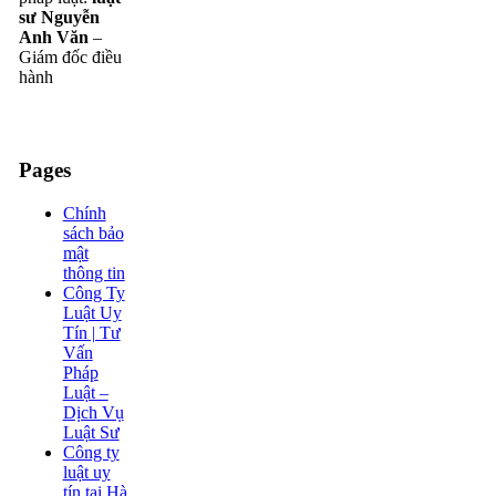
sư Nguyễn
Anh Văn
–
Giám đốc điều
hành
Pages
Chính
sách bảo
mật
thông tin
Công Ty
Luật Uy
Tín | Tư
Vấn
Pháp
Luật –
Dịch Vụ
Luật Sư
Công ty
luật uy
tín tại Hà