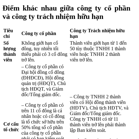
Điểm khác nhau giữa công ty cổ phần
và công ty trách nhiệm hữu hạn
Tiêu
Công ty Trách nhiệm hữu
Công ty cổ phần
chí
hạn
Số
Không giới hạn cổ
Thành viên giới hạn từ 1 đến
lượng
đông, tuy nhiên tối
50 tùy thuộc TNHH 1 thành
thành
thiểu phải có 3 cổ đông
viên hoặc TNHH 2 thành
viên
trở lên.
viên trở lên.
– Công ty cổ phần có
Đại hội đồng cổ đông
(ĐHĐCĐ), Hội đồng
quản trị (HĐQT), Chủ
tịch HĐQT, và Giám
đốc/Tổng giám đốc.
– Công ty TNHH 2 thành
viên có Hội đồng thành viên
– Công ty cổ phần có
(HĐTV), Chủ tịch HĐTV, và
trên 11 cổ đông là cá
Giám đốc/Tổng giám đốc.
nhân hoặc có cổ đông
Công ty TNHH có từ 11
là tổ chức sở hữu trên
Cơ cấu
thành viên trở lên phải thành
50% tổng số cổ phần
tổ chức
lập Ban kiểm soát.
của công ty cổ phần
phải có ban kiểm soát.