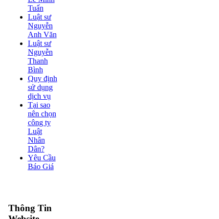
Tuấn
Luật sư
Nguyễn
Anh Văn
Luật sư
Nguyễn
Thanh
Bình
Quy định
sử dụng
dịch vụ
Tại sao
nên chọn
công ty
Luật
Nhân
Dân?
Yêu Cầu
Báo Giá
Thông Tin
Website