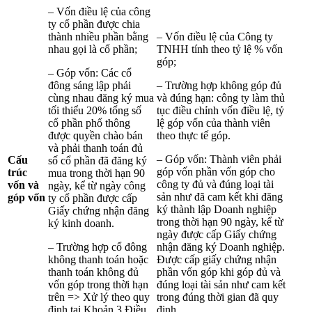
– Vốn điều lệ của công
ty cổ phần được chia
thành nhiều phần bằng
– Vốn điều lệ của Công ty
nhau gọi là cổ phần;
TNHH tính theo tỷ lệ % vốn
góp;
– Góp vốn: Các cổ
đông sáng lập phải
– Trường hợp không góp đủ
cùng nhau đăng ký mua
và đúng hạn: công ty làm thủ
tối thiểu 20% tổng số
tục điều chỉnh vốn điều lệ, tỷ
cổ phần phổ thông
lệ góp vốn của thành viên
được quyền chào bán
theo thực tế góp.
và phải thanh toán đủ
– Góp vốn: Thành viên phải
Cấu
số cổ phần đã đăng ký
góp vốn phần vốn góp cho
trúc
mua trong thời hạn 90
công ty đủ và đúng loại tài
vốn và
ngày, kể từ ngày công
sản như đã cam kết khi đăng
góp vốn
ty cổ phần được cấp
ký thành lập Doanh nghiệp
Giấy chứng nhận đăng
trong thời hạn 90 ngày, kể từ
ký kinh doanh.
ngày được cấp Giấy chứng
– Trường hợp cổ đông
nhận đăng ký Doanh nghiệp.
không thanh toán hoặc
Được cấp giấy chứng nhận
thanh toán không đủ
phần vốn góp khi góp đủ và
vốn góp trong thời hạn
đúng loại tài sản như cam kết
trên => Xử lý theo quy
trong đúng thời gian đã quy
định tại Khoản 3 Điều
định.