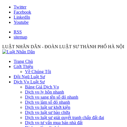
Twitter
Facebook
LinkedIn
Youtube
RSS
sitemap
LUẬT NHÂN DÂN - ĐOÀN LUẬT SƯ THÀNH PHỐ HÀ NỘI
Trang Chủ
Giới Thiệu
Về Chúng Tôi
Đội Ngũ Luật Sư
Dịch Vụ Luật Sư
Bảng Giá Dịch Vụ
Dịch vụ ly hôn nhanh
Dịch vụ sang tên sổ đỏ nhanh
Dịch vụ làm sổ đỏ nhanh
Dịch vụ luật sư khởi kiện
Dịch vụ luật sư bào chữa
Dịch vụ luật sư giải quyết tranh chấp đất đai
Dịch vụ tư vấn mua bán nhà đất