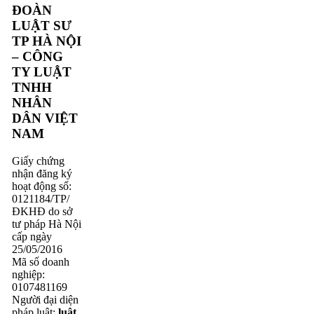
ĐOÀN
LUẬT SƯ
TP HÀ NỘI
– CÔNG
TY LUẬT
TNHH
NHÂN
DÂN VIỆT
NAM
Giấy chứng
nhận đăng ký
hoạt động số:
0121184/TP/
ĐKHĐ do sở
tư pháp Hà Nội
cấp ngày
25/05/2016
Mã số doanh
nghiệp:
0107481169
Người đại diện
pháp luật:
luật