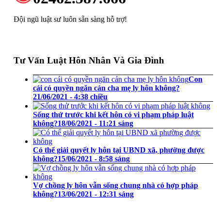
Đội ngũ luật sư luôn sẵn sàng hỗ trợ!
Tư Vấn Luật Hôn Nhân Và Gia Đình
Con
cái có quyền ngăn cản cha mẹ ly hôn không?
21/06/2021 - 4:38 chiều
Sống thử trước khi kết hôn có vi phạm pháp luật
không?
18/06/2021 - 11:21 sáng
Có thể giải quyết ly hôn tại UBND xã, phường được
không?
15/06/2021 - 8:58 sáng
Vợ chồng ly hôn vẫn sống chung nhà có hợp pháp
không?
13/06/2021 - 12:31 sáng