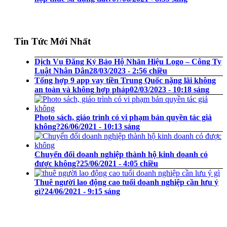
Tin Tức Mới Nhất
Dịch Vụ Đăng Ký Bảo Hộ Nhãn Hiệu Logo – Công Ty
Luật Nhân Dân
28/03/2023 - 2:56 chiều
Tổng hợp 9 app vay tiền Trung Quốc nặng lãi không
an toàn và không hợp pháp
02/03/2023 - 10:18 sáng
Photo sách, giáo trình có vi phạm bản quyền tác giả
không?
26/06/2021 - 10:13 sáng
Chuyển đổi doanh nghiệp thành hộ kinh doanh có
được không?
25/06/2021 - 4:05 chiều
Thuê người lao động cao tuổi doanh nghiệp cần lưu ý
gì?
24/06/2021 - 9:15 sáng