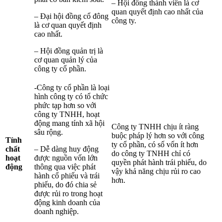
– Hội đồng thành viên là cơ
quan quyết định cao nhất của
– Đại hội đồng cổ đông
công ty.
là cơ quan quyết định
cao nhất.
– Hội đồng quản trị là
cơ quan quản lý của
công ty cổ phần.
-Công ty cổ phần là loại
hình công ty có tổ chức
phức tạp hơn so với
công ty TNHH, hoạt
động mang tính xã hội
Công ty TNHH chịu ít ràng
sâu rộng.
buộc pháp lý hơn so với công
Tính
ty cổ phần, có số vốn ít hơn
chất
– Dễ dàng huy động
do công ty TNHH chỉ có
hoạt
được nguồn vốn lớn
quyền phát hành trái phiếu, do
động
thông qua việc phát
vậy khả năng chịu rủi ro cao
hành cổ phiếu và trái
hơn.
phiếu, do đó chia sẻ
được rủi ro trong hoạt
động kinh doanh của
doanh nghiệp.