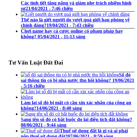
Các tình tiết tăng nặng và giảm nhẹ trách nhiệm hình
sự
21/04/2021 - 7:46 chiều
Thế nào là giết người do vượt quá giới hạn phòng vệ
chính đáng?
19/04/2021 - 7:43 chiều
Chơi game hay cá cược online có phạm pháp hay
không?
05/04/2021 - 11:13 sáng
Tư Vấn Luật Đất Đai
Sổ đỏ
sai thông tin có bị nhà nước thu hồi không?
19/06/2021
- 5:16 chiều
Làm lại sổ đỏ bị mất có cần xin xác nhận của công an
không?
14/06/2021 - 8:40 sáng
Sang tên sổ đỏ có bắt buộc đo lại diện tích đất không?
08/06/2021 - 9:44 sáng
Thuế sử dụng đất là gì và ai phải
nộp thuế sử dụng đất?
07/06/2021 - 8:59 sáng