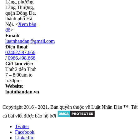
Láng, phường
Láng Thượng,
quận Đống Đa,
thành phố Hà
Nội. <
Xem bản
đồ
>
Email:
luatnhandan@gmail.com
Điện thoại
:
02462.587.666
/
0966.498.666
Giờ làm việc:
Thứ 2 đến Thứ
7 – 8:00am to
5:30pm
Website:
luatnhandan.vn
Copyright 2016 - 2021. Bản quyền thuộc về Luật Nhân Dân ™. Tất
cả bài viết được bảo hộ bởi
Twitter
Facebook
LinkedIn