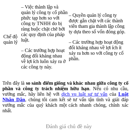
– Việc thành lập và
quản lý công ty cổ phần
– Quyền quản lý công ty
phức tạp hơn so với
được gắn chặt với các thành
công ty TNHH do bị
viên tham gia thành lập công
ràng buộc chặt chẽ bởi
ty dựa theo số vốn đóng góp.
các quy định của pháp
Chế độ
luật.
quản lý
– Các trường hợp hoạt động
đối kháng nhau về lợi ích ít
– Các trường hợp hoạt
xảy ra hơn so với công ty cổ
động đối kháng nhau
phần.
về lợi ích luôn xảy ra ở
các công ty này.
Trên đây là
so sánh điểm giống và khác nhau giữa công ty cổ
phần và công ty trách nhiệm hữu hạn
. Nếu có nhu cầu,
vướng mắc, hãy liên hệ với
dịch vụ luật sư tư vấn
của
Luật
Nhân Dân
, chúng tôi cam kết sẽ tư vấn tận tình và giải đáp
vướng mắc của quý khách một cách nhanh chóng, chính xác
nhất.
Đánh giá chủ đề này