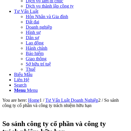
Dịch vụ làm di chúc
Dịch vụ thành lập công ty
Tư Vấn Luật
Hôn Nhân và Gia đình
Đất đai
Doanh nghiệp
Hình sự
Dân sự
Lao động
Hành chính
Bảo hiểm
Giao thông
Sở hữu trí tuệ
Thuế
Biểu Mẫu
Liên Hệ
Search
Menu
Menu
You are here:
Home
1
/
Tư Vấn Luật Doanh Nghiệp
2
/
So sánh
công ty cổ phần và công ty trách nhiệm hữu hạn
So sánh công ty cổ phần và công ty