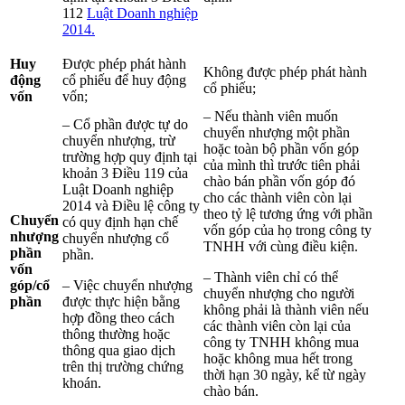
112
Luật Doanh nghiệp
2014.
Huy
Được phép phát hành
Không được phép phát hành
động
cổ phiếu để huy động
cổ phiếu;
vốn
vốn;
– Nếu thành viên muốn
– Cổ phần được tự do
chuyển nhượng một phần
chuyển nhượng, trừ
hoặc toàn bộ phần vốn góp
trường hợp quy định tại
của mình thì trước tiên phải
khoản 3 Điều 119 của
chào bán phần vốn góp đó
Luật Doanh nghiệp
cho các thành viên còn lại
2014 và Điều lệ công ty
theo tỷ lệ tương ứng với phần
Chuyển
có quy định hạn chế
vốn góp của họ trong công ty
nhượng
chuyển nhượng cổ
TNHH với cùng điều kiện.
phần
phần.
vốn
– Thành viên chỉ có thể
góp/cổ
– Việc chuyển nhượng
chuyển nhượng cho người
phần
được thực hiện bằng
không phải là thành viên nếu
hợp đồng theo cách
các thành viên còn lại của
thông thường hoặc
công ty TNHH không mua
thông qua giao dịch
hoặc không mua hết trong
trên thị trường chứng
thời hạn 30 ngày, kể từ ngày
khoán.
chào bán.