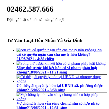
02462.587.666
Đội ngũ luật sư luôn sẵn sàng hỗ trợ!
Tư Vấn Luật Hôn Nhân Và Gia Đình
Con
cái có quyền ngăn cản cha mẹ ly hôn không?
21/06/2021 - 4:38 chiều
Sống thử trước khi kết hôn có vi phạm pháp luật
không?
18/06/2021 - 11:21 sáng
Có thể giải quyết ly hôn tại UBND xã, phường được
không?
15/06/2021 - 8:58 sáng
Vợ chồng ly hôn vẫn sống chung nhà có hợp pháp
không?
13/06/2021 - 12:31 sáng