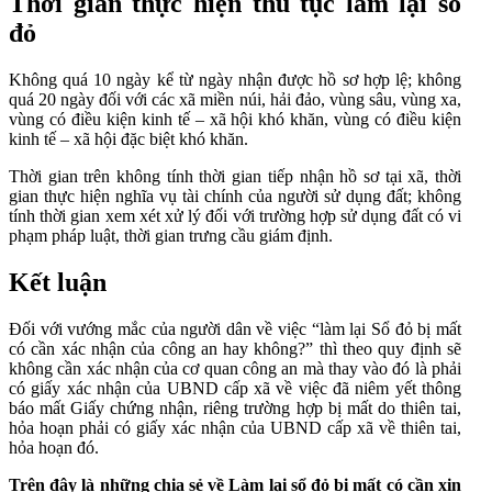
Thời gian thực hiện thủ tục làm lại sổ
đỏ
Không quá 10 ngày kể từ ngày nhận được hồ sơ hợp lệ; không
quá 20 ngày đối với các xã miền núi, hải đảo, vùng sâu, vùng xa,
vùng có điều kiện kinh tế – xã hội khó khăn, vùng có điều kiện
kinh tế – xã hội đặc biệt khó khăn.
Thời gian trên không tính thời gian tiếp nhận hồ sơ tại xã, thời
gian thực hiện nghĩa vụ tài chính của người sử dụng đất; không
tính thời gian xem xét xử lý đối với trường hợp sử dụng đất có vi
phạm pháp luật, thời gian trưng cầu giám định.
Kết luận
Đối với vướng mắc của người dân về việc “làm lại Sổ đỏ bị mất
có cần xác nhận của công an hay không?” thì theo quy định sẽ
không cần xác nhận của cơ quan công an mà thay vào đó là phải
có giấy xác nhận của UBND cấp xã về việc đã niêm yết thông
báo mất Giấy chứng nhận, riêng trường hợp bị mất do thiên tai,
hỏa hoạn phải có giấy xác nhận của UBND cấp xã về thiên tai,
hỏa hoạn đó.
Trên đây là những chia sẻ về Làm lại sổ đỏ bị mất có cần xin