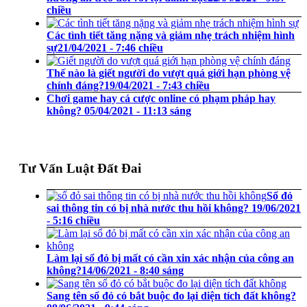
chiều
Các tình tiết tăng nặng và giảm nhẹ trách nhiệm hình
sự
21/04/2021 - 7:46 chiều
Thế nào là giết người do vượt quá giới hạn phòng vệ
chính đáng?
19/04/2021 - 7:43 chiều
Chơi game hay cá cược online có phạm pháp hay
không?
05/04/2021 - 11:13 sáng
Tư Vấn Luật Đất Đai
Sổ đỏ
sai thông tin có bị nhà nước thu hồi không?
19/06/2021
- 5:16 chiều
Làm lại sổ đỏ bị mất có cần xin xác nhận của công an
không?
14/06/2021 - 8:40 sáng
Sang tên sổ đỏ có bắt buộc đo lại diện tích đất không?