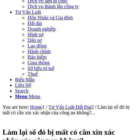
Dịch vụ làm di chúc
Dịch vụ thành lập công ty
Tư Vấn Luật
Hôn Nhân và Gia đình
Đất đai
Doanh nghiệp
Hình sự
Dân sự
Lao động
Hành chính
Bảo hiểm
Giao thông
Sở hữu trí tuệ
Thuế
Biểu Mẫu
Liên Hệ
Search
Menu
Menu
You are here:
Home
1
/
Tư Vấn Luật Đất Đai
2
/
Làm lại sổ đỏ bị
mất có cần xin xác nhận của công an không?...
Làm lại sổ đỏ bị mất có cần xin xác