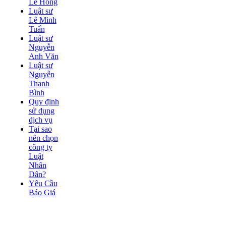
Lê Hồng
Luật sư
Lê Minh
Tuấn
Luật sư
Nguyễn
Anh Văn
Luật sư
Nguyễn
Thanh
Bình
Quy định
sử dụng
dịch vụ
Tại sao
nên chọn
công ty
Luật
Nhân
Dân?
Yêu Cầu
Báo Giá