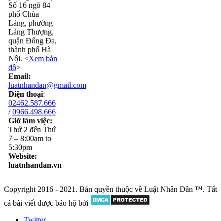
Số 16 ngõ 84
phố Chùa
Láng, phường
Láng Thượng,
quận Đống Đa,
thành phố Hà
Nội. <
Xem bản
đồ
>
Email:
luatnhandan@gmail.com
Điện thoại
:
02462.587.666
/
0966.498.666
Giờ làm việc:
Thứ 2 đến Thứ
7 – 8:00am to
5:30pm
Website:
luatnhandan.vn
Copyright 2016 - 2021. Bản quyền thuộc về Luật Nhân Dân ™. Tất
cả bài viết được bảo hộ bởi
Twitter