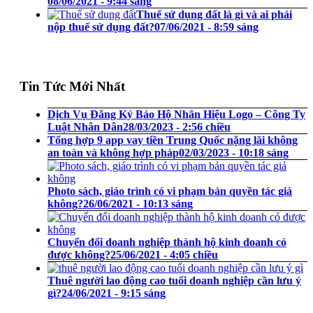
08/06/2021 - 9:44 sáng
Thuế sử dụng đất là gì và ai phải
nộp thuế sử dụng đất?
07/06/2021 - 8:59 sáng
Tin Tức Mới Nhất
Dịch Vụ Đăng Ký Bảo Hộ Nhãn Hiệu Logo – Công Ty
Luật Nhân Dân
28/03/2023 - 2:56 chiều
Tổng hợp 9 app vay tiền Trung Quốc nặng lãi không
an toàn và không hợp pháp
02/03/2023 - 10:18 sáng
Photo sách, giáo trình có vi phạm bản quyền tác giả
không?
26/06/2021 - 10:13 sáng
Chuyển đổi doanh nghiệp thành hộ kinh doanh có
được không?
25/06/2021 - 4:05 chiều
Thuê người lao động cao tuổi doanh nghiệp cần lưu ý
gì?
24/06/2021 - 9:15 sáng