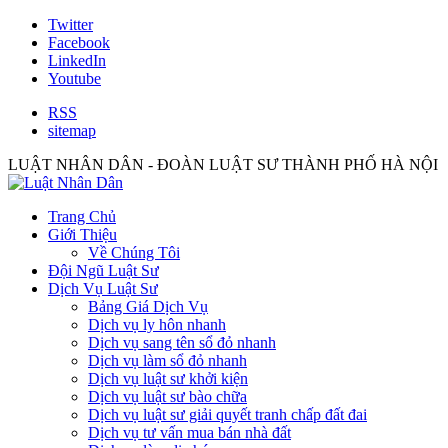
Twitter
Facebook
LinkedIn
Youtube
RSS
sitemap
LUẬT NHÂN DÂN - ĐOÀN LUẬT SƯ THÀNH PHỐ HÀ NỘI
Trang Chủ
Giới Thiệu
Về Chúng Tôi
Đội Ngũ Luật Sư
Dịch Vụ Luật Sư
Bảng Giá Dịch Vụ
Dịch vụ ly hôn nhanh
Dịch vụ sang tên sổ đỏ nhanh
Dịch vụ làm sổ đỏ nhanh
Dịch vụ luật sư khởi kiện
Dịch vụ luật sư bào chữa
Dịch vụ luật sư giải quyết tranh chấp đất đai
Dịch vụ tư vấn mua bán nhà đất