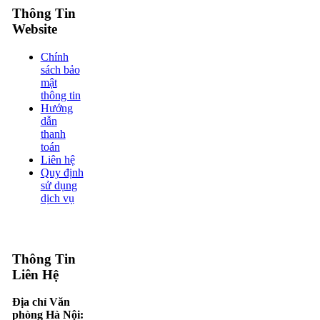
Thông Tin
Website
Chính
sách bảo
mật
thông tin
Hướng
dẫn
thanh
toán
Liên hệ
Quy định
sử dụng
dịch vụ
Thông Tin
Liên Hệ
Địa chỉ Văn
phòng Hà Nội: