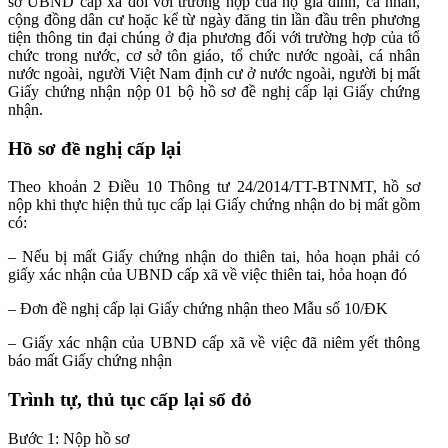
sở UBND cấp xã đối với trường hợp của hộ gia đình, cá nhân,
cộng đồng dân cư hoặc kể từ ngày đăng tin lần đầu trên phương
tiện thông tin đại chúng ở địa phương đối với trường hợp của tổ
chức trong nước, cơ sở tôn giáo, tổ chức nước ngoài, cá nhân
nước ngoài, người Việt Nam định cư ở nước ngoài, người bị mất
Giấy chứng nhận nộp 01 bộ hồ sơ đề nghị cấp lại Giấy chứng
nhận.
Hồ sơ đề nghị cấp lại
Theo khoản 2 Điều 10 Thông tư 24/2014/TT-BTNMT, hồ sơ
nộp khi thực hiện thủ tục cấp lại Giấy chứng nhận do bị mất gồm
có:
– Nếu bị mất Giấy chứng nhận do thiên tai, hỏa hoạn phải có
giấy xác nhận của UBND cấp xã về việc thiên tai, hỏa hoạn đó
– Đơn đề nghị cấp lại Giấy chứng nhận theo Mẫu số 10/ĐK
– Giấy xác nhận của UBND cấp xã về việc đã niêm yết thông
báo mất Giấy chứng nhận
Trình tự, thủ tục cấp lại sổ đỏ
Bước 1: Nộp hồ sơ