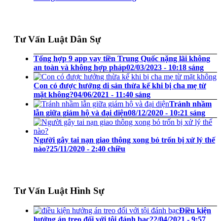
Tư Vấn Luật Dân Sự
Tổng hợp 9 app vay tiền Trung Quốc nặng lãi không
an toàn và không hợp pháp
02/03/2023 - 10:18 sáng
Con có được hưởng di sản thừa kế khi bị cha mẹ từ
mặt không?
04/06/2021 - 11:40 sáng
Tránh nhầm
lẫn giữa giám hộ và đại diện
08/12/2020 - 10:21 sáng
Người gây tai nạn giao thông xong bỏ trốn bị xử lý thế
nào?
25/11/2020 - 2:40 chiều
Tư Vấn Luật Hình Sự
Điều kiện
hưởng án treo đối với tội đánh bạc
22/04/2021 - 9:57