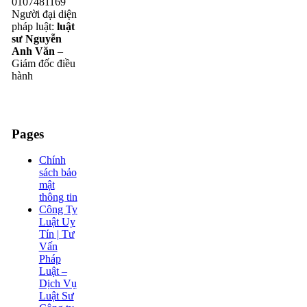
0107481169
Người đại diện
pháp luật:
luật
sư Nguyễn
Anh Văn
–
Giám đốc điều
hành
Pages
Chính
sách bảo
mật
thông tin
Công Ty
Luật Uy
Tín | Tư
Vấn
Pháp
Luật –
Dịch Vụ
Luật Sư