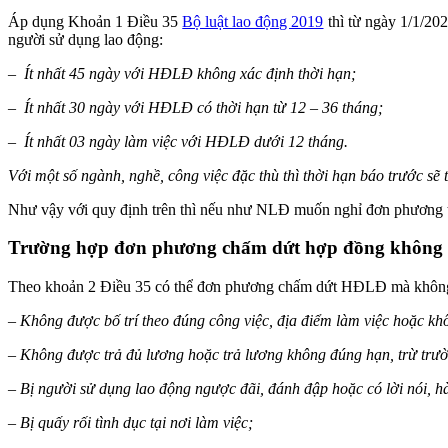
Áp dụng Khoản 1 Điều 35
Bộ luật lao động 2019
thì từ ngày 1/1/20
người sử dụng lao động:
– Ít nhất 45 ngày với HĐLĐ không xác định thời hạn;
– Ít nhất 30 ngày với HĐLĐ có thời hạn từ 12 – 36 tháng;
– Ít nhất 03 ngày làm việc với HĐLĐ dưới 12 tháng.
Với một số ngành, nghề, công việc đặc thù thì thời hạn báo trước sẽ
Như vậy với quy định trên thì nếu như NLĐ muốn nghỉ đơn phương thì 
Trường hợp đơn phương chấm dứt hợp đồng không 
Theo khoản 2 Điều 35 có thể đơn phương chấm dứt HĐLĐ mà không
–
Không được bố trí theo đúng công việc, địa điểm làm việc hoặc kh
– Không được trả đủ lương hoặc trả lương không đúng hạn, trừ trư
– Bị người sử dụng lao động ngược đãi, đánh đập hoặc có lời nói, 
– Bị quấy rối tình dục tại nơi làm việc;