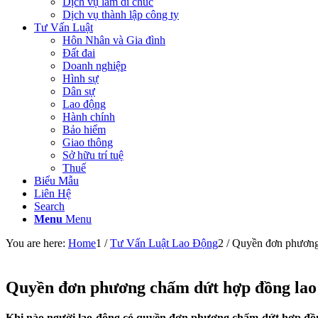
Dịch vụ làm di chúc
Dịch vụ thành lập công ty
Tư Vấn Luật
Hôn Nhân và Gia đình
Đất đai
Doanh nghiệp
Hình sự
Dân sự
Lao động
Hành chính
Bảo hiểm
Giao thông
Sở hữu trí tuệ
Thuế
Biểu Mẫu
Liên Hệ
Search
Menu
Menu
You are here:
Home
1
/
Tư Vấn Luật Lao Động
2
/
Quyền đơn phương 
Quyền đơn phương chấm dứt hợp đồng lao 
Khi nào người lao động có quyền đơn phương chấm dứt hợp đồn