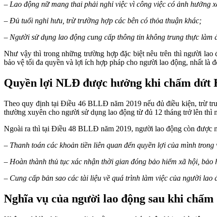
– Lao động nữ mang thai phải nghỉ việc vì công việc có ảnh hưởng xấ
– Đủ tuổi nghỉ hưu, trừ trường hợp các bên có thỏa thuận khác;
– Người sử dụng lao động cung cấp thông tin không trung thực làm 
Như vậy thì trong những trường hợp đặc biệt nêu trên thì người l
bảo vệ tối đa quyền và lợi ích hợp pháp cho người lao động, nhất là đ
Quyền lợi NLĐ được hưởng khi chấm dứt
Theo quy định tại Điều 46 BLLĐ năm 2019 nếu đủ điều kiện, trừ trư
thường xuyên cho người sử dụng lao động từ đủ 12 tháng trở lên thì 
Ngoài ra thì tại Điều 48 BLLĐ năm 2019, người lao động còn được 
– Thanh toán các khoản tiền liên quan đến quyền lợi của mình tro
– Hoàn thành thủ tục xác nhận thời gian đóng bảo hiểm xã hội, bảo hi
– Cung cấp bản sao các tài liệu về quá trình làm việc của người lao 
Nghĩa vụ của người lao động sau khi chấ