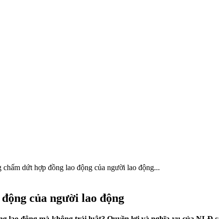
chấm dứt hợp đồng lao động của người lao động...
động của người lao động
g lao động mà không trái luật? Quyền lợi và nghĩa vụ của NLĐ