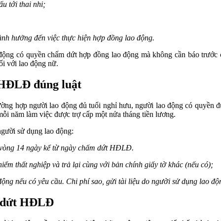
u tới thai nhi;
ảnh hưởng đến việc thực hiện hợp đồng lao động.
ao động có quyền chấm dứt hợp đồng lao động mà không cần báo trước
ối với lao động nữ.
 HĐLĐ đúng luật
ờng hợp người lao động đủ tuổi nghỉ hưu, người lao động có quyền đượ
mỗi năm làm việc được trợ cấp một nửa tháng tiền lương.
người sử dụng lao động:
ng vòng 14 ngày kể từ ngày chấm dứt HĐLĐ.
ểm thất nghiệp và trả lại cùng với bản chính giấy tờ khác (nếu có);
động nếu có yêu cầu. Chi phí sao, gửi tài liệu do người sử dụng lao độn
m dứt HĐLĐ