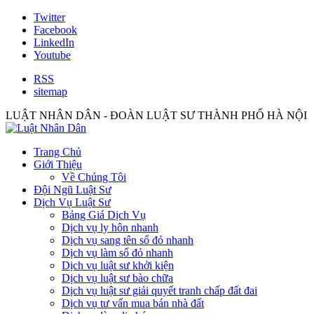
Twitter
Facebook
LinkedIn
Youtube
RSS
sitemap
LUẬT NHÂN DÂN - ĐOÀN LUẬT SƯ THÀNH PHỐ HÀ NỘI
Trang Chủ
Giới Thiệu
Về Chúng Tôi
Đội Ngũ Luật Sư
Dịch Vụ Luật Sư
Bảng Giá Dịch Vụ
Dịch vụ ly hôn nhanh
Dịch vụ sang tên sổ đỏ nhanh
Dịch vụ làm sổ đỏ nhanh
Dịch vụ luật sư khởi kiện
Dịch vụ luật sư bào chữa
Dịch vụ luật sư giải quyết tranh chấp đất đai
Dịch vụ tư vấn mua bán nhà đất