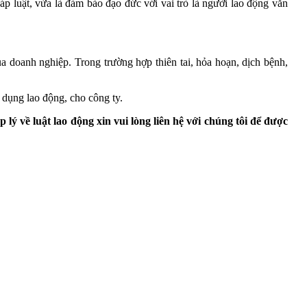
p luật, vừa là đảm bảo đạo đức với vai trò là người lao động văn
 doanh nghiệp. Trong trường hợp thiên tai, hỏa hoạn, dịch bệnh,
ử dụng lao động, cho công ty.
 về luật lao động xin vui lòng liên hệ với chúng tôi để được