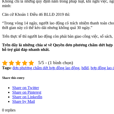
Không chỉ là những quy định nằm trong pháp luật, khi nghỉ việc, ng
minh:
Căn cứ Khoản 1 Điều 46 BLLĐ 2019 thì:
“Trong vòng 14 ngày, người lao động có trách nhiệm thanh toán cho
thời gian này có thể kéo dài nhưng không quá 30 ngày.”
Trên thực tế thì người lao động còn phải bàn giao công việc, sổ sách,
Trên đây là những chia sẻ về Quyền đơn phương chấm dứt hợp đồn
hỗ trợ giải đáp nhanh nhất.
5/5 - (1 bình chọn)
Tags:
đơn phương chấm dứt hợp đồng lao động
,
hđlđ
,
hợp đồng lao 
Share this entry
Share on Twitter
Share on Pinterest
Share on LinkedIn
Share by Mail
0
replies