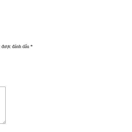
c được đánh dấu
*