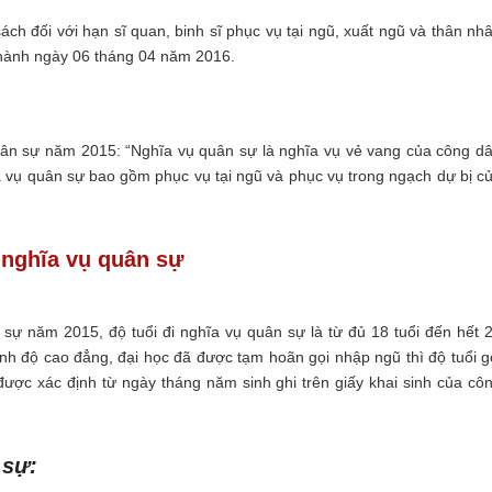
ách đối với hạn sĩ quan, binh sĩ phục vụ tại ngũ, xuất ngũ và thân nh
n hành ngày 06 tháng 04 năm 2016.
quân sự năm 2015:
“Nghĩa vụ quân sự là nghĩa vụ vẻ vang của công d
 vụ quân sự bao gồm phục vụ tại ngũ và phục vụ trong ngạch dự bị c
 nghĩa vụ quân sự
 sự năm 2015, độ tuổi đi nghĩa vụ quân sự là từ đủ 18 tuổi đến hết 
ình độ cao đẳng, đại học đã được tạm hoãn gọi nhập ngũ thì độ tuổi g
ược xác định từ ngày tháng năm sinh ghi trên giấy khai sinh của cô
 sự: