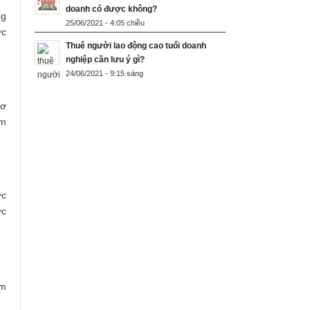
doanh có được không?
ng
25/06/2021 - 4:05 chiều
ợc
Thuê người lao động cao tuổi doanh
nghiệp cần lưu ý gì?
24/06/2021 - 9:15 sáng
cơ
àm
ớc
ợc
ằm