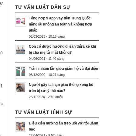
sự
TƯ VẤN LUẬT DÂN SỰ
Tổng hợp 9 app vay tiền Trung Quốc
nặng lãi không an toàn và không hợp
pháp
02/03/2023 - 10:18 sáng
Con có được hưởng di sản thừa kế khi
hó
bị cha mẹ từ mặt không?
04/06/2021 - 11:40 sáng
Tránh nhầm lẫn giữa giám hộ và đại diện
08/12/2020 - 10:21 sáng
Người gây tai nạn giao thông xong bỏ
11
trốn bị xử lý thế nào?
25/11/2020 - 2:40 chiều
ốc
TƯ VẤN LUẬT HÌNH SỰ
Điều kiện hưởng án treo đối với tội đánh
bạc
22/04/2021 - 9:57 chiều