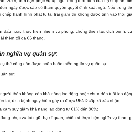
ăm 2015, thời hạn phục vụ tại ngũ trong thời bình của hạ sĩ quan, bi
n đến ngày được cấp có thẩm quyền quyết định xuất ngũ. Nếu trong th
 chấp hành hình phạt tù tại trại giam thì không được tính vào thời gi
đấu hoặc thực hiện nhiệm vụ phòng, chống thiên tai, dịch bệnh, c
ài thêm tối đa 06 tháng.
ãn nghĩa vụ quân sự:
 cụ thể công dân được hoãn hoặc miễn nghĩa vụ quân sự.
quân sự:
g người thân không còn khả năng lao động hoặc chưa đến tuổi lao độn
 thiên tai, dịch bệnh nguy hiểm gây ra được UBND cấp xã xác nhận;
da cam suy giảm khả năng lao động từ 61% đến 80%;
 đang phục vụ tại ngũ; hạ sĩ quan, chiến sĩ thực hiện nghĩa vụ tham g