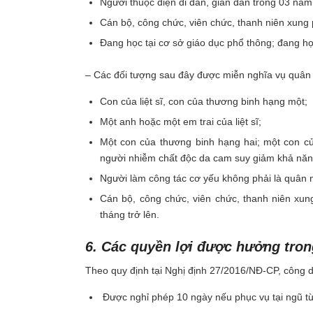
Người thuộc diện di dân, giãn dân trong 03 năm
Cán bộ, công chức, viên chức, thanh niên xung 
Đang học tại cơ sở giáo dục phổ thông; đang họ
– Các đối tượng sau đây được miễn nghĩa vụ quân
Con của liệt sĩ, con của thương binh hạng một;
Một anh hoặc một em trai của liệt sĩ;
Một con của thương binh hạng hai; một con củ
người nhiễm chất độc da cam suy giảm khả năng
Người làm công tác cơ yếu không phải là quân
Cán bộ, công chức, viên chức, thanh niên xun
tháng trở lên.
6. Các quyền lợi được hưởng tron
Theo quy định tại Nghị định 27/2016/NĐ-CP, công 
Được nghỉ phép 10 ngày nếu phục vụ tại ngũ từ 