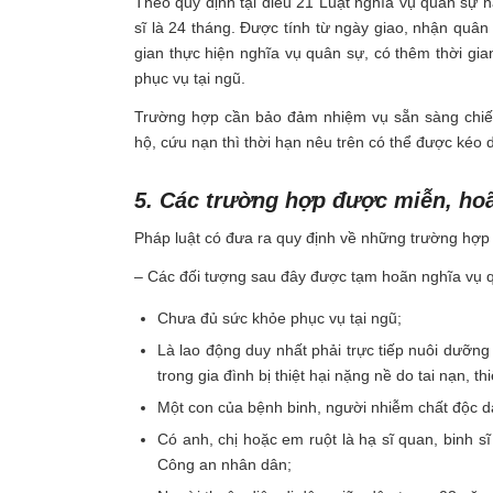
Theo quy định tại điều 21 Luật nghĩa vụ quân sự n
sĩ là 24 tháng. Được tính từ ngày giao, nhận quâ
gian thực hiện nghĩa vụ quân sự, có thêm thời gian
phục vụ tại ngũ.
Trường hợp cần bảo đảm nhiệm vụ sẵn sàng chiến 
hộ, cứu nạn thì thời hạn nêu trên có thể được kéo d
5. Các trường hợp được miễn, ho
Pháp luật có đưa ra quy định về những trường hợp
– Các đối tượng sau đây được tạm hoãn nghĩa vụ 
Chưa đủ sức khỏe phục vụ tại ngũ;
Là lao động duy nhất phải trực tiếp nuôi dưỡn
trong gia đình bị thiệt hại nặng nề do tai nạn,
Một con của bệnh binh, người nhiễm chất độc 
Có anh, chị hoặc em ruột là hạ sĩ quan, binh sĩ
Công an nhân dân;