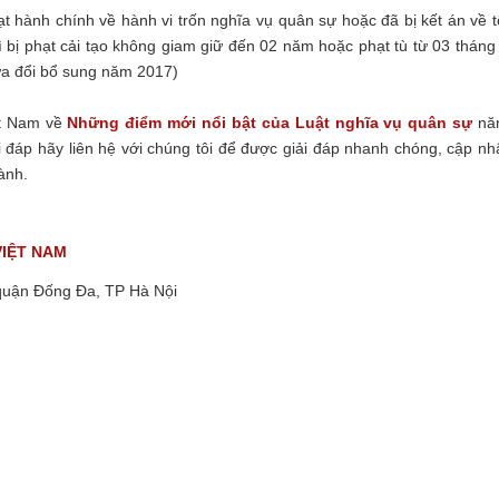
t hành chính về hành vi trốn nghĩa vụ quân sự hoặc đã bị kết án về t
 bị phạt cải tạo không giam giữ đến 02 năm hoặc phạt tù từ 03 tháng
ửa đổi bổ sung năm 2017)
ệt Nam về
Những điểm mới nổi bật của Luật nghĩa vụ quân sự
nă
áp hãy liên hệ với chúng tôi để được giải đáp nhanh chóng, cập nh
hành.
VIỆT NAM
quận Đống Đa, TP Hà Nội