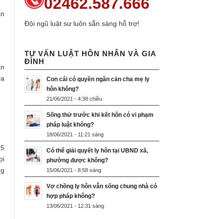
02462.587.666
ân
Đội ngũ luật sư luôn sẵn sàng hỗ trợ!
TƯ VẤN LUẬT HÔN NHÂN VÀ GIA
ĐÌNH
ân
ủa
Con cái có quyền ngăn cản cha mẹ ly
hôn không?
21/06/2021 - 4:38 chiều
Sống thử trước khi kết hôn có vi phạm
pháp luật không?
18/06/2021 - 11:21 sáng
25
Có thể giải quyết ly hôn tại UBND xã,
ọi
phường được không?
ng
15/06/2021 - 8:58 sáng
Vợ chồng ly hôn vẫn sống chung nhà có
hợp pháp không?
13/06/2021 - 12:31 sáng