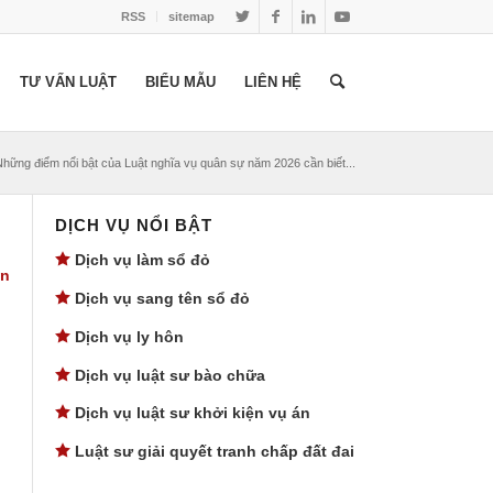
RSS
sitemap
TƯ VẤN LUẬT
BIỂU MẪU
LIÊN HỆ
Những điểm nổi bật của Luật nghĩa vụ quân sự năm 2026 cần biết...
DỊCH VỤ NỔI BẬT
Dịch vụ làm sổ đỏ
in
Dịch vụ sang tên sổ đỏ
Dịch vụ ly hôn
Dịch vụ luật sư bào chữa
Dịch vụ luật sư khởi kiện vụ án
Luật sư giải quyết tranh chấp đất đai