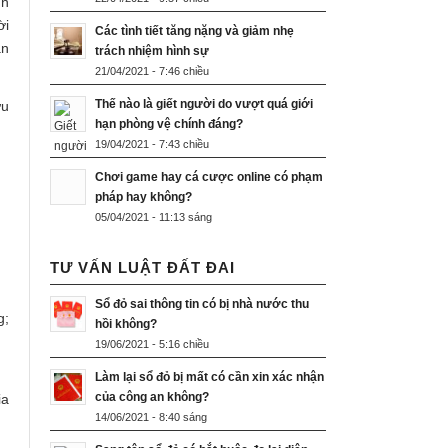
nh
ời
Các tình tiết tăng nặng và giảm nhẹ
an
trách nhiệm hình sự
21/04/2021 - 7:46 chiều
Thế nào là giết người do vượt quá giới
ứu
hạn phòng vệ chính đáng?
19/04/2021 - 7:43 chiều
Chơi game hay cá cược online có phạm
pháp hay không?
05/04/2021 - 11:13 sáng
TƯ VẤN LUẬT ĐẤT ĐAI
Sổ đỏ sai thông tin có bị nhà nước thu
g;
hồi không?
19/06/2021 - 5:16 chiều
Làm lại sổ đỏ bị mất có cần xin xác nhận
của công an không?
ia
14/06/2021 - 8:40 sáng