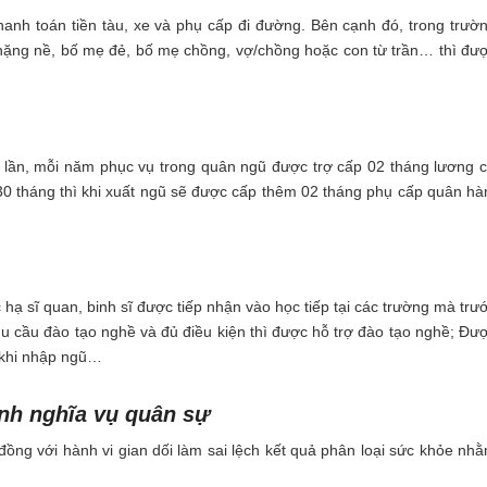
hanh toán tiền tàu, xe và phụ cấp đi đường. Bên cạnh đó, trong trườ
n nặng nề, bố mẹ đẻ, bố mẹ chồng, vợ/chồng hoặc con từ trần… thì đư
ột lần, mỗi năm phục vụ trong quân ngũ được trợ cấp 02 tháng lương 
 30 tháng thì khi xuất ngũ sẽ được cấp thêm 02 tháng phụ cấp quân h
hạ sĩ quan, binh sĩ được tiếp nhận vào học tiếp tại các trường mà trư
u cầu đào tạo nghề và đủ điều kiện thì được hỗ trợ đào tạo nghề; Đư
c khi nhập ngũ…
ránh nghĩa vụ quân sự
 đồng với hành vi gian dối làm sai lệch kết quả phân loại sức khỏe nh