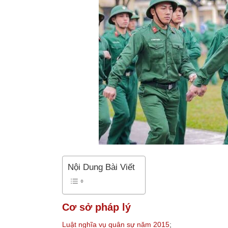
Nội Dung Bài Viết
Cơ sở pháp lý
Luật nghĩa vụ quân sự năm 2015
;