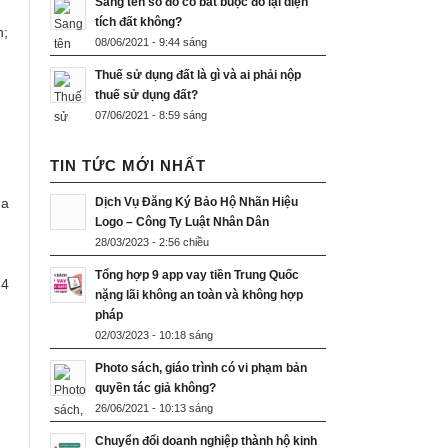
Sang tên sổ đỏ có bắt buộc đo lại diện
tích đất không?
n;
08/06/2021 - 9:44 sáng
Thuế sử dụng đất là gì và ai phải nộp
thuế sử dụng đất?
07/06/2021 - 8:59 sáng
TIN TỨC MỚI NHẤT
ủa
Dịch Vụ Đăng Ký Bảo Hộ Nhãn Hiệu
Logo – Công Ty Luật Nhân Dân
28/03/2023 - 2:56 chiều
Tổng hợp 9 app vay tiền Trung Quốc
24
nặng lãi không an toàn và không hợp
pháp
02/03/2023 - 10:18 sáng
Photo sách, giáo trình có vi phạm bản
quyền tác giả không?
26/06/2021 - 10:13 sáng
Chuyển đổi doanh nghiệp thành hộ kinh