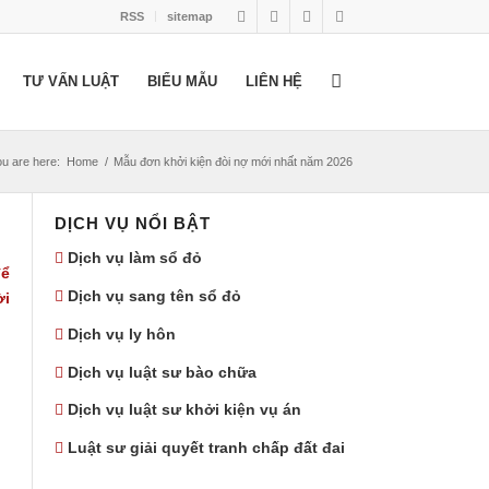
RSS
sitemap
TƯ VẤN LUẬT
BIỂU MẪU
LIÊN HỆ
u are here:
Home
/
Mẫu đơn khởi kiện đòi nợ mới nhất năm 2026
DỊCH VỤ NỔI BẬT
Dịch vụ làm sổ đỏ
để
Dịch vụ sang tên sổ đỏ
ời
Dịch vụ ly hôn
Dịch vụ luật sư bào chữa
Dịch vụ luật sư khởi kiện vụ án
Luật sư giải quyết tranh chấp đất đai