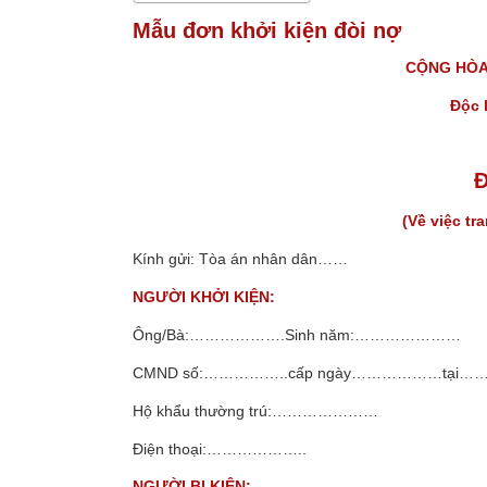
Mẫu đơn khởi kiện đòi nợ
CỘNG HÒA 
Độc 
Đ
(Về việc tr
Kính gửi: Tòa án nhân dân……
NGƯỜI KHỞI KIỆN:
Ông/Bà:……………….Sinh năm:…………………
CMND số:……………..cấp ngày………………tại…
Hộ khẩu thường trú:…………………
Điện thoại:………………..
NGƯỜI BỊ KIỆN: