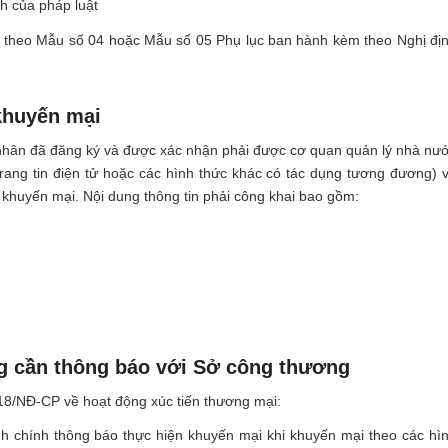
nh của pháp luật
 theo Mẫu số 04 hoặc Mẫu số 05 Phụ lục ban hành kèm theo Nghị đị
khuyến mại
nhân đã đăng ký và được xác nhận phải được cơ quan quản lý nhà nư
rang tin điện tử hoặc các hình thức khác có tác dụng tương đương) 
khuyến mại. Nội dung thông tin phải công khai bao gồm:
g cần thông báo với Sở công thương
018/NĐ-CP về hoạt động xúc tiến thương mại:
nh chính thông báo thực hiện khuyến mại khi khuyến mại theo các hì