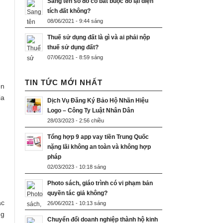
Sang tên sổ đỏ có bắt buộc đo lại diện
tích đất không?
08/06/2021 - 9:44 sáng
Thuế sử dụng đất là gì và ai phải nộp
thuế sử dụng đất?
07/06/2021 - 8:59 sáng
TIN TỨC MỚI NHẤT
ên
ia
Dịch Vụ Đăng Ký Bảo Hộ Nhãn Hiệu
Logo – Công Ty Luật Nhân Dân
28/03/2023 - 2:56 chiều
Tổng hợp 9 app vay tiền Trung Quốc
nặng lãi không an toàn và không hợp
pháp
02/03/2023 - 10:18 sáng
Photo sách, giáo trình có vi phạm bản
quyền tác giả không?
ặc
26/06/2021 - 10:13 sáng
ng
Chuyển đổi doanh nghiệp thành hộ kinh