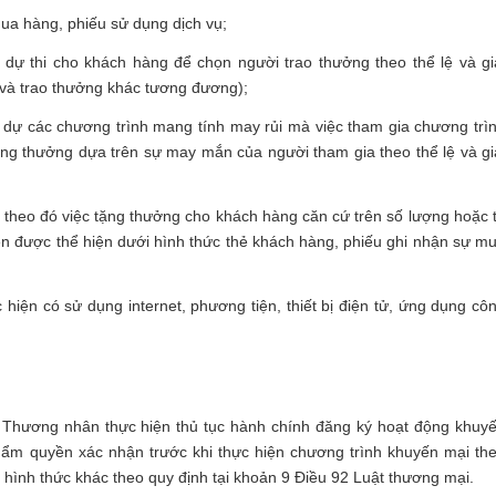
ua hàng, phiếu sử dụng dịch vụ;
dự thi cho khách hàng để chọn người trao thưởng theo thể lệ và gi
 và trao thưởng khác tương đương);
 dự các chương trình mang tính may rủi mà việc tham gia chương trì
rúng thưởng dựa trên sự may mắn của người tham gia theo thể lệ và gi
theo đó việc tặng thưởng cho khách hàng căn cứ trên số lượng hoặc t
n được thể hiện dưới hình thức thẻ khách hàng, phiếu ghi nhận sự m
hiện có sử dụng internet, phương tiện, thiết bị điện tử, ứng dụng cô
 Thương nhân thực hiện thủ tục hành chính đăng ký hoạt động khuy
ẩm quyền xác nhận trước khi thực hiện chương trình khuyến mại th
c hình thức khác theo quy định tại khoản 9 Điều 92 Luật thương mại.