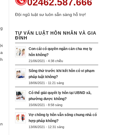
02462.587.666
Đội ngũ luật sư luôn sẵn sàng hỗ trợ!
ng
TƯ VẤN LUẬT HÔN NHÂN VÀ GIA
ĐÌNH
ới
Con cái có quyền ngăn cản cha mẹ ly
ua
hôn không?
ch
21/06/2021 - 4:38 chiều
Sống thử trước khi kết hôn có vi phạm
pháp luật không?
18/06/2021 - 11:21 sáng
Có thể giải quyết ly hôn tại UBND xã,
phường được không?
15/06/2021 - 8:58 sáng
Vợ chồng ly hôn vẫn sống chung nhà có
hợp pháp không?
an
13/06/2021 - 12:31 sáng