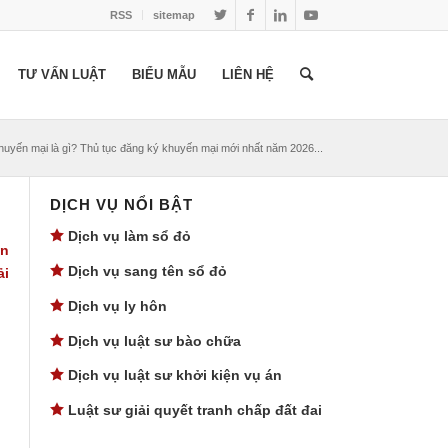
RSS
sitemap
TƯ VẤN LUẬT
BIỂU MẪU
LIÊN HỆ
huyến mại là gì? Thủ tục đăng ký khuyến mại mới nhất năm 2026...
DỊCH VỤ NỔI BẬT
Dịch vụ làm sổ đỏ
ến
Dịch vụ sang tên sổ đỏ
ải
Dịch vụ ly hôn
Dịch vụ luật sư bào chữa
Dịch vụ luật sư khởi kiện vụ án
Luật sư giải quyết tranh chấp đất đai