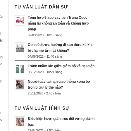
TƯ VẤN LUẬT DÂN SỰ
ải
Tổng hợp 9 app vay tiền Trung Quốc
nặng lãi không an toàn và không hợp
pháp
nh
02/03/2023 - 10:18 sáng
ải
Con có được hưởng di sản thừa kế khi
bị cha mẹ từ mặt không?
rị
04/06/2021 - 11:40 sáng
ua
Tránh nhầm lẫn giữa giám hộ và đại diện
08/12/2020 - 10:21 sáng
ng
Người gây tai nạn giao thông xong bỏ
trốn bị xử lý thế nào?
25/11/2020 - 2:40 chiều
TƯ VẤN LUẬT HÌNH SỰ
ến
Điều kiện hưởng án treo đối với tội đánh
eo
bạc
22/04/2021 - 9:57 chiều