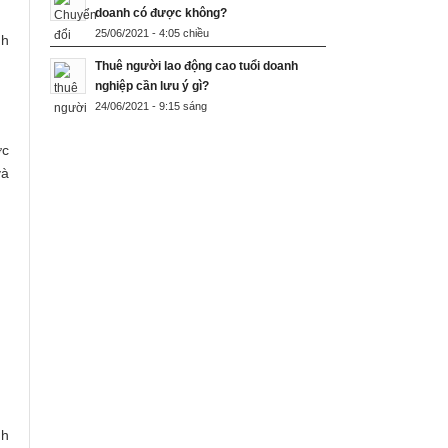
doanh có được không?
25/06/2021 - 4:05 chiều
nh
Thuê người lao động cao tuổi doanh
nghiệp cần lưu ý gì?
24/06/2021 - 9:15 sáng
ớc
và
nh