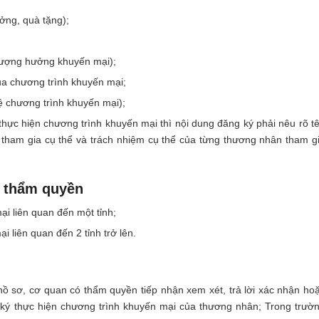
ởng, quà tặng);
tượng hưởng khuyến mại);
của chương trình khuyến mại;
lệ chương trình khuyến mại);
ực hiện chương trình khuyến mại thì nội dung đăng ký phải nêu rõ t
 tham gia cụ thể và trách nhiệm cụ thể của từng thương nhân tham g
ó thẩm quyền
i liên quan đến một tỉnh;
 liên quan đến 2 tỉnh trở lên.
hồ sơ, cơ quan có thẩm quyền tiếp nhận xem xét, trả lời xác nhận ho
 ký thực hiện chương trình khuyến mại của thương nhân; Trong trườ