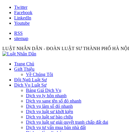
Twitter
Facebook
LinkedIn
Youtube
RSS
sitemap
LUẬT NHÂN DÂN - ĐOÀN LUẬT SƯ THÀNH PHỐ HÀ NỘI
Trang Chủ
Giới Thiệu
Về Chúng Tôi
Đội Ngũ Luật Sư
Dịch Vụ Luật Sư
Bảng Giá Dịch Vụ
Dịch vụ ly hôn nhanh
Dịch vụ sang tên sổ đỏ nhanh
Dịch vụ làm sổ đỏ nhanh
Dịch vụ luật sư khởi kiện
Dịch vụ luật sư bào chữa
Dịch vụ luật sư giải quyết tranh chấp đất đai
Dịch vụ tư vấn mua bán nhà đất