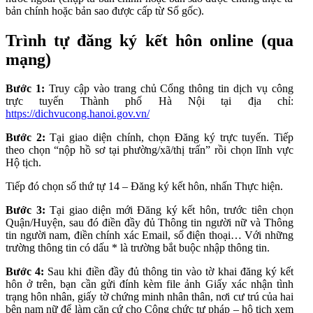
bản chính hoặc bản sao được cấp từ Sổ gốc).
Trình tự đăng ký kết hôn online (qua
mạng)
Bước 1:
Truy cập vào trang chủ Cổng thông tin dịch vụ công
trực tuyến Thành phố Hà Nội tại địa chỉ:
https://dichvucong.hanoi.gov.vn/
Bước 2:
Tại giao diện chính, chọn Đăng ký trực tuyến. Tiếp
theo chọn “nộp hồ sơ tại phường/xã/thị trấn” rồi chọn lĩnh vực
Hộ tịch.
Tiếp đó chọn số thứ tự 14 – Đăng ký kết hôn, nhấn Thực hiện.
Bước 3:
Tại giao diện mới Đăng ký kết hôn, trước tiên chọn
Quận/Huyện, sau đó điền đầy đủ Thông tin người nữ và Thông
tin người nam, điền chính xác Email, số điện thoại… Với những
trường thông tin có dấu * là trường bắt buộc nhập thông tin.
Bước 4:
Sau khi điền đầy đủ thông tin vào tờ khai đăng ký kết
hôn ở trên, bạn cần gửi đính kèm file ảnh Giấy xác nhận tình
trạng hôn nhân, giấy tờ chứng minh nhân thân, nơi cư trú của hai
bên nam nữ để làm căn cứ cho Công chức tư pháp – hộ tịch xem