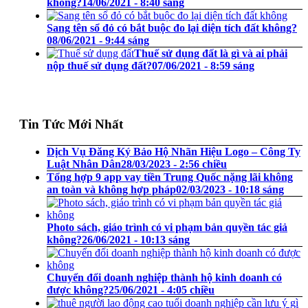
không?
14/06/2021 - 8:40 sáng
Sang tên sổ đỏ có bắt buộc đo lại diện tích đất không?
08/06/2021 - 9:44 sáng
Thuế sử dụng đất là gì và ai phải
nộp thuế sử dụng đất?
07/06/2021 - 8:59 sáng
Tin Tức Mới Nhất
Dịch Vụ Đăng Ký Bảo Hộ Nhãn Hiệu Logo – Công Ty
Luật Nhân Dân
28/03/2023 - 2:56 chiều
Tổng hợp 9 app vay tiền Trung Quốc nặng lãi không
an toàn và không hợp pháp
02/03/2023 - 10:18 sáng
Photo sách, giáo trình có vi phạm bản quyền tác giả
không?
26/06/2021 - 10:13 sáng
Chuyển đổi doanh nghiệp thành hộ kinh doanh có
được không?
25/06/2021 - 4:05 chiều