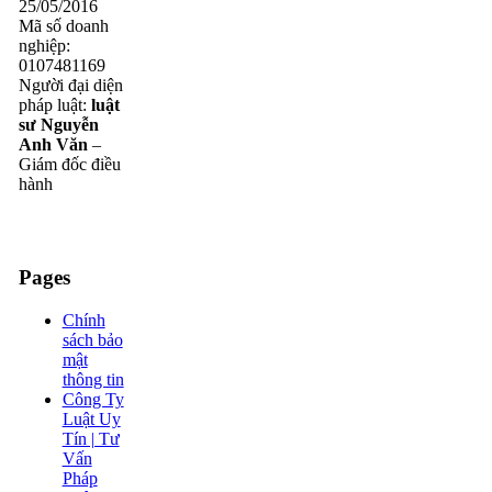
25/05/2016
Mã số doanh
nghiệp:
0107481169
Người đại diện
pháp luật:
luật
sư Nguyễn
Anh Văn
–
Giám đốc điều
hành
Pages
Chính
sách bảo
mật
thông tin
Công Ty
Luật Uy
Tín | Tư
Vấn
Pháp