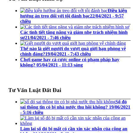
Điều kiện
hưởng án treo đối với tội đánh bạc
22/04/2021 - 9:57
chiều
Các tình tiết tăng nặng và giảm nhẹ trách nhiệm hình
sự
21/04/2021 - 7:46 chiều
Thế nào là giết người do vượt quá giới hạn phòng vệ
chính đáng?
19/04/2021 - 7:43 chiều
Chơi game hay cá cược online có phạm pháp hay
không?
05/04/2021 - 11:13 sáng
Tư Vấn Luật Đất Đai
Sổ đỏ
sai thông tin có bị nhà nước thu hồi không?
19/06/2021
- 5:16 chiều
Làm lại sổ đỏ bị mất có cần xin xác nhận của công an