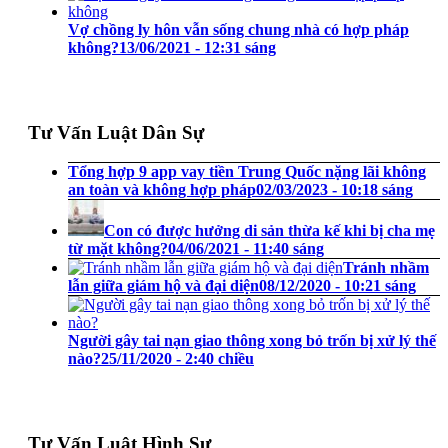
Vợ chồng ly hôn vẫn sống chung nhà có hợp pháp
không?
13/06/2021 - 12:31 sáng
Tư Vấn Luật Dân Sự
Tổng hợp 9 app vay tiền Trung Quốc nặng lãi không
an toàn và không hợp pháp
02/03/2023 - 10:18 sáng
Con có được hưởng di sản thừa kế khi bị cha mẹ
từ mặt không?
04/06/2021 - 11:40 sáng
Tránh nhầm
lẫn giữa giám hộ và đại diện
08/12/2020 - 10:21 sáng
Người gây tai nạn giao thông xong bỏ trốn bị xử lý thế
nào?
25/11/2020 - 2:40 chiều
Tư Vấn Luật Hình Sự