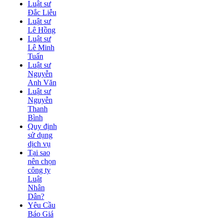
Luật sư
Đắc Liễu
Luật sư
Lê Hồng
Luật sư
Lê Minh
Tuấn
Luật sư
Nguyễn
Anh Văn
Luật sư
Nguyễn
Thanh
Bình
Quy định
sử dụng
dịch vụ
Tại sao
nên chọn
công ty
Luật
Nhân
Dân?
Yêu Cầu
Báo Giá