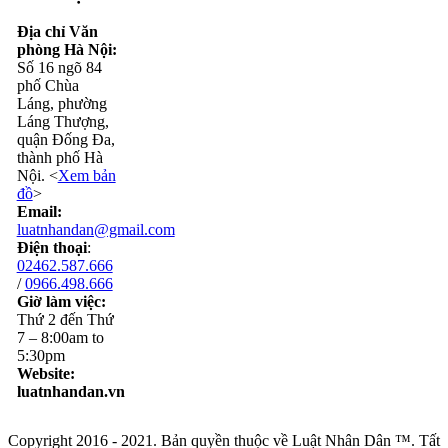
Địa chỉ Văn
phòng Hà Nội:
Số 16 ngõ 84
phố Chùa
Láng, phường
Láng Thượng,
quận Đống Đa,
thành phố Hà
Nội. <
Xem bản
đồ
>
Email:
luatnhandan@gmail.com
Điện thoại
:
02462.587.666
/
0966.498.666
Giờ làm việc:
Thứ 2 đến Thứ
7 – 8:00am to
5:30pm
Website:
luatnhandan.vn
Copyright 2016 - 2021. Bản quyền thuộc về Luật Nhân Dân ™. Tất