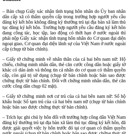
– Bản chụp Giấy xác nhận tình trạng hôn nhân do Ủy ban nhân
dân cấp xã có thẩm quyền cấp trong trường hợp người yêu cầu
đăng ký kết hôn không đăng ký thường trú tại địa bàn xã làm thủ
tục đăng ký kết hôn. Trường hợp người yêu cầu đăng ký kết hôn
đang công tác, học tập, lao động có thời hạn ở nước ngoài thì
phải nộp Giấy xác nhận tình trạng hôn nhân do Cơ quan đại diện
ngoại giao, Cơ quan đại diện lãnh sự của Việt Nam ở nước ngoài
cấp (chụp từ bản chính).
– Giấy tờ chứng minh về nhân thân của cả hai bên nam nữ: Hộ
chiếu, chứng minh nhân dân, thẻ căn cước công dân hoặc giấy tờ
khác có dán ảnh và thông tin cá nhân do cơ quan có thẩm quyền
cấp, còn giá trị sử dụng (chụp từ bản chính hoặc bản sao được
chứng thực từ bản chính. Đối với chứng minh nhân dân, thẻ căn
cước công dân chụp 02 mặt).
– Giấy tờ chứng minh nơi cư trú của cả hai bên nam nữ: Sổ hộ
khẩu hoặc Sổ tạm trú của cả hai bên nam nữ (chụp từ bản chính
hoặc bản sao được chứng thực từ bản chính).
– Trích lục ghi chú ly hôn đối với trường hợp công dân Việt Nam
đăng ký thường trú tại địa bàn xã làm thủ tục đăng ký kết hôn, đã
được giải quyết việc ly hôn trước đó tại cơ quan có thẩm quyền
nước ngoài (chụp từ bản chính hoặc bản sao được chứng thực từ