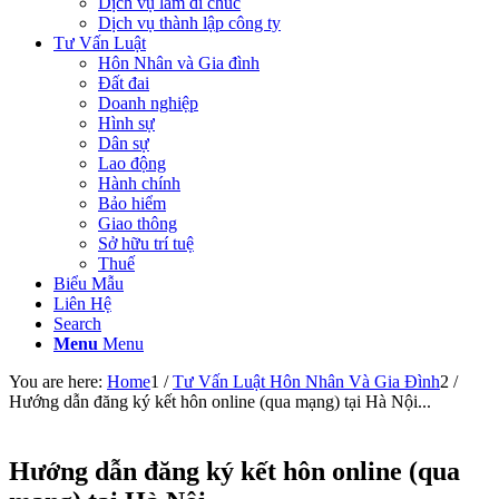
Dịch vụ làm di chúc
Dịch vụ thành lập công ty
Tư Vấn Luật
Hôn Nhân và Gia đình
Đất đai
Doanh nghiệp
Hình sự
Dân sự
Lao động
Hành chính
Bảo hiểm
Giao thông
Sở hữu trí tuệ
Thuế
Biểu Mẫu
Liên Hệ
Search
Menu
Menu
You are here:
Home
1
/
Tư Vấn Luật Hôn Nhân Và Gia Đình
2
/
Hướng dẫn đăng ký kết hôn online (qua mạng) tại Hà Nội...
Hướng dẫn đăng ký kết hôn online (qua