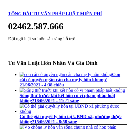
TỔNG ĐÀI TƯ VẤN PHÁP LUẬT MIỄN PHÍ
02462.587.666
Đội ngũ luật sư luôn sẵn sàng hỗ trợ!
Tư Vấn Luật Hôn Nhân Và Gia Đình
Con
cái có quyền ngăn cản cha mẹ ly hôn không?
21/06/2021 - 4:38 chiều
Sống thử trước khi kết hôn có vi phạm pháp luật
không?
18/06/2021 - 11:21 sáng
Có thể giải quyết ly hôn tại UBND xã, phường được
không?
15/06/2021 - 8:58 sáng