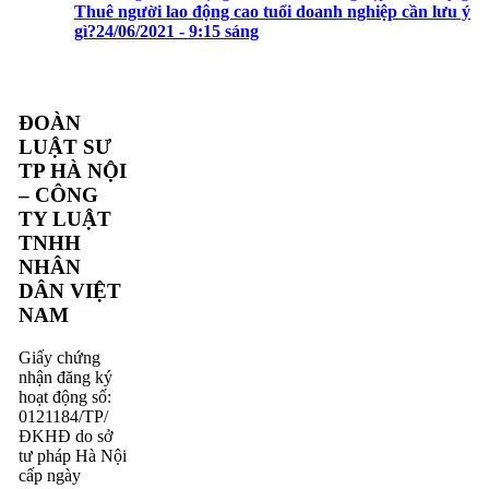
Thuê người lao động cao tuổi doanh nghiệp cần lưu ý
gì?
24/06/2021 - 9:15 sáng
ĐOÀN
LUẬT SƯ
TP HÀ NỘI
– CÔNG
TY LUẬT
TNHH
NHÂN
DÂN VIỆT
NAM
Giấy chứng
nhận đăng ký
hoạt động số:
0121184/TP/
ĐKHĐ do sở
tư pháp Hà Nội
cấp ngày