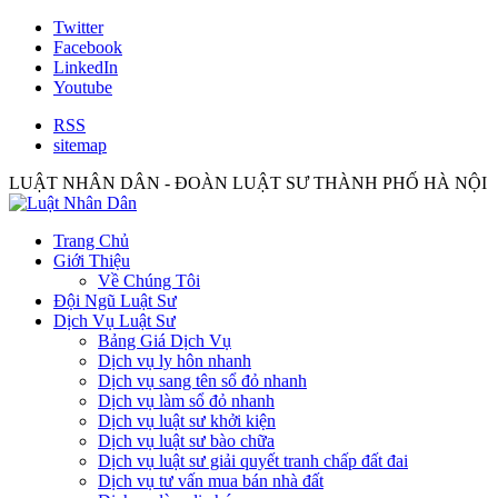
Twitter
Facebook
LinkedIn
Youtube
RSS
sitemap
LUẬT NHÂN DÂN - ĐOÀN LUẬT SƯ THÀNH PHỐ HÀ NỘI
Trang Chủ
Giới Thiệu
Về Chúng Tôi
Đội Ngũ Luật Sư
Dịch Vụ Luật Sư
Bảng Giá Dịch Vụ
Dịch vụ ly hôn nhanh
Dịch vụ sang tên sổ đỏ nhanh
Dịch vụ làm sổ đỏ nhanh
Dịch vụ luật sư khởi kiện
Dịch vụ luật sư bào chữa
Dịch vụ luật sư giải quyết tranh chấp đất đai
Dịch vụ tư vấn mua bán nhà đất