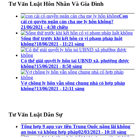
Tư Vấn Luật Hôn Nhân Và Gia Đình
Con
cái có quyền ngăn cản cha mẹ ly hôn không?
21/06/2021 - 4:38 chiều
Sống thử trước khi kết hôn có vi phạm pháp luật
không?
18/06/2021 - 11:21 sáng
Có thể giải quyết ly hôn tại UBND xã, phường được
không?
15/06/2021 - 8:58 sáng
Vợ chồng ly hôn vẫn sống chung nhà có hợp pháp
không?
13/06/2021 - 12:31 sáng
Tư Vấn Luật Dân Sự
Tổng hợp 9 app vay tiền Trung Quốc nặng lãi không
an toàn và không hợp pháp
02/03/2023 - 10:18 sáng