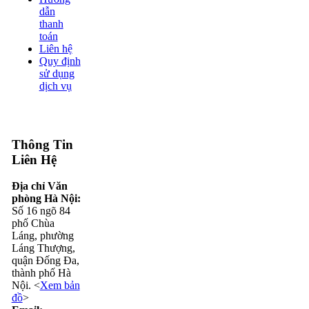
dẫn
thanh
toán
Liên hệ
Quy định
sử dụng
dịch vụ
Thông Tin
Liên Hệ
Địa chỉ Văn
phòng Hà Nội:
Số 16 ngõ 84
phố Chùa
Láng, phường
Láng Thượng,
quận Đống Đa,
thành phố Hà
Nội. <
Xem bản
đồ
>