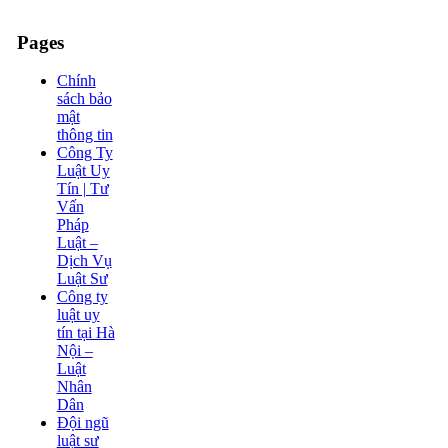
Pages
Chính
sách bảo
mật
thông tin
Công Ty
Luật Uy
Tín | Tư
Vấn
Pháp
Luật –
Dịch Vụ
Luật Sư
Công ty
luật uy
tín tại Hà
Nội –
Luật
Nhân
Dân
Đội ngũ
luật sư