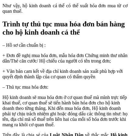
Như vậy, hộ kinh doanh cá thể có thể xuất hóa đơn mua từ cơ
quan thuế.
Trình tự thủ tục mua hóa đơn bán hàng
cho hộ kinh doanh cá thể
– Hồ sơ cần chuẩn bị :
+ Đơn đề nghị mua hóa đơn, mẫu hóa đơn Chứng minh thư nhân
dân/Thẻ căn cước/ Hộ chiếu của người có tên trong đơn;
+ Văn bản cam kết về địa chỉ kinh doanh sản xuất phù hợp với
quyết định thành lập của cơ quan có thẩm quyền
– Thủ tục mua hóa đơn:
Hộ kinh doanh sẽ mua hóa đơn ở cơ quan thuế mà mình trực tiếp
khai thuế, cơ quan thuế sẽ tiến hành bán hóa đơn cho hộ kinh
doanh theo từng tháng. Khi đến mua hóa đơn, Hộ kinh doanh
phải tự chịu trách nhiệm ghi hoặc đóng dấu các thông tin như: họ
tên, địa chỉ mã số thuế trên liên hai của mỗi số hóa đơn trước khi
mang ra khỏi cơ quan thuế.
Trên đây là chia sẻ của
Luật Nhân Dân
về thắc mắc
Hộ kinh