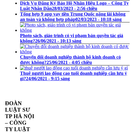
Dịch Vụ Đăng Ký Bảo Hộ Nhãn Hiệu Logo – Công Ty
Luật Nhân Dân
28/03/2023 - 2:56 chiều
Tổng hợp 9 app vay tiền Trung Quốc nặng lãi không
an toàn và không hợp pháp
02/03/2023 - 10:18 sáng
Photo sách, giáo trình có vi phạm bản quyền tác giả
không?
26/06/2021 - 10:13 sáng
Chuyển đổi doanh nghiệp thành hộ kinh doanh có
được không?
25/06/2021 - 4:05 chiều
Thuê người lao động cao tuổi doanh nghiệp cần lưu ý
gì?
24/06/2021 - 9:15 sáng
ĐOÀN
LUẬT SƯ
TP HÀ NỘI
– CÔNG
TY LUẬT