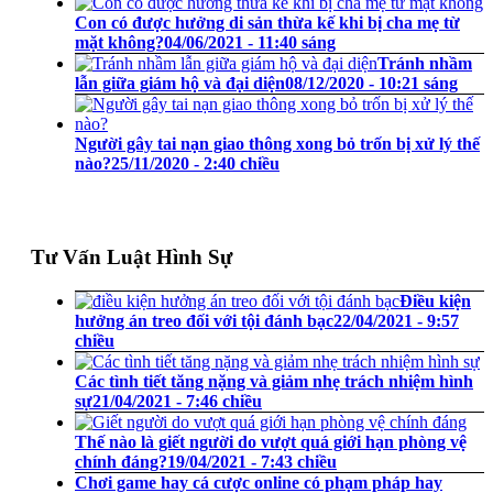
Con có được hưởng di sản thừa kế khi bị cha mẹ từ
mặt không?
04/06/2021 - 11:40 sáng
Tránh nhầm
lẫn giữa giám hộ và đại diện
08/12/2020 - 10:21 sáng
Người gây tai nạn giao thông xong bỏ trốn bị xử lý thế
nào?
25/11/2020 - 2:40 chiều
Tư Vấn Luật Hình Sự
Điều kiện
hưởng án treo đối với tội đánh bạc
22/04/2021 - 9:57
chiều
Các tình tiết tăng nặng và giảm nhẹ trách nhiệm hình
sự
21/04/2021 - 7:46 chiều
Thế nào là giết người do vượt quá giới hạn phòng vệ
chính đáng?
19/04/2021 - 7:43 chiều
Chơi game hay cá cược online có phạm pháp hay