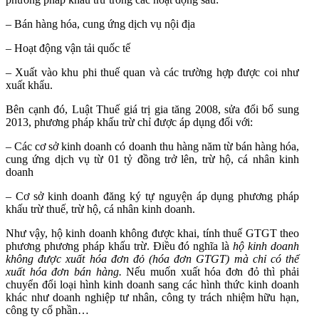
– Bán hàng hóa, cung ứng dịch vụ nội địa
– Hoạt động vận tải quốc tế
– Xuất vào khu phi thuế quan và các trường hợp được coi như
xuất khẩu.
Bên cạnh đó, Luật Thuế giá trị gia tăng 2008, sửa đổi bổ sung
2013, phương pháp khấu trừ chỉ được áp dụng đối với:
– Các cơ sở kinh doanh có doanh thu hàng năm từ bán hàng hóa,
cung ứng dịch vụ từ 01 tỷ đồng trở lên, trừ hộ, cá nhân kinh
doanh
– Cơ sở kinh doanh đăng ký tự nguyện áp dụng phương pháp
khấu trừ thuế, trừ hộ, cá nhân kinh doanh.
Như vậy, hộ kinh doanh không được khai, tính thuế GTGT theo
phương phương pháp khấu trừ. Điều đó nghĩa là
hộ kinh doanh
không được xuất hóa đơn đỏ (hóa đơn GTGT) mà chỉ có thể
xuất hóa đơn bán hàng.
Nếu muốn xuất hóa đơn đỏ thì phải
chuyển đổi loại hình kinh doanh sang các hình thức kinh doanh
khác như doanh nghiệp tư nhân, công ty trách nhiệm hữu hạn,
công ty cổ phần…