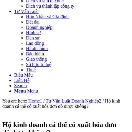
Dịch vụ làm di chúc
Dịch vụ thành lập công ty
Tư Vấn Luật
Hôn Nhân và Gia đình
Đất đai
Doanh nghiệp
Hình sự
Dân sự
Lao động
Hành chính
Bảo hiểm
Giao thông
Sở hữu trí tuệ
Thuế
Biểu Mẫu
Liên Hệ
Search
Menu
Menu
You are here:
Home
1
/
Tư Vấn Luật Doanh Nghiệp
2
/
Hộ kinh
doanh cá thể có xuất hóa đơn đỏ được không?
Hộ kinh doanh cá thể có xuất hóa đơn