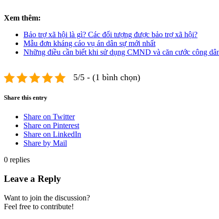
Xem thêm:
Bảo trợ xã hội là gì? Các đối tượng được bảo trợ xã hội?
Mẫu đơn kháng cáo vụ án dân sự mới nhất
Những điều cần biết khi sử dụng CMND và căn cước công dâ
5/5 - (1 bình chọn)
Share this entry
Share on Twitter
Share on Pinterest
Share on LinkedIn
Share by Mail
0
replies
Leave a Reply
Want to join the discussion?
Feel free to contribute!