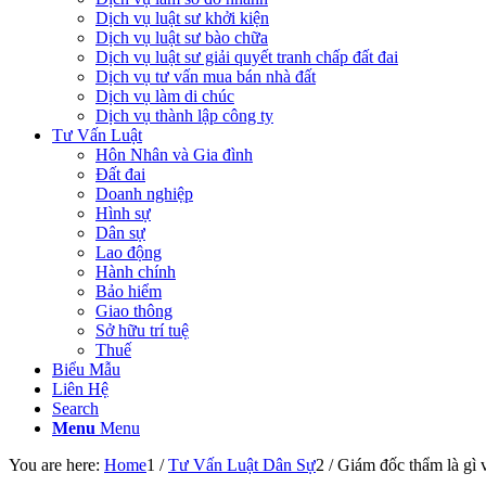
Dịch vụ luật sư khởi kiện
Dịch vụ luật sư bào chữa
Dịch vụ luật sư giải quyết tranh chấp đất đai
Dịch vụ tư vấn mua bán nhà đất
Dịch vụ làm di chúc
Dịch vụ thành lập công ty
Tư Vấn Luật
Hôn Nhân và Gia đình
Đất đai
Doanh nghiệp
Hình sự
Dân sự
Lao động
Hành chính
Bảo hiểm
Giao thông
Sở hữu trí tuệ
Thuế
Biểu Mẫu
Liên Hệ
Search
Menu
Menu
You are here:
Home
1
/
Tư Vấn Luật Dân Sự
2
/
Giám đốc thẩm là gì v