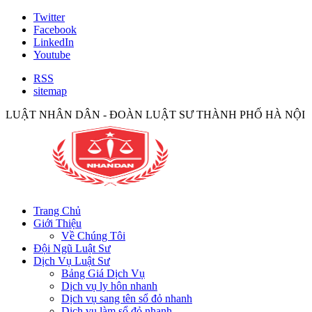
Twitter
Facebook
LinkedIn
Youtube
RSS
sitemap
LUẬT NHÂN DÂN - ĐOÀN LUẬT SƯ THÀNH PHỐ HÀ NỘI
Trang Chủ
Giới Thiệu
Về Chúng Tôi
Đội Ngũ Luật Sư
Dịch Vụ Luật Sư
Bảng Giá Dịch Vụ
Dịch vụ ly hôn nhanh
Dịch vụ sang tên sổ đỏ nhanh
Dịch vụ làm sổ đỏ nhanh