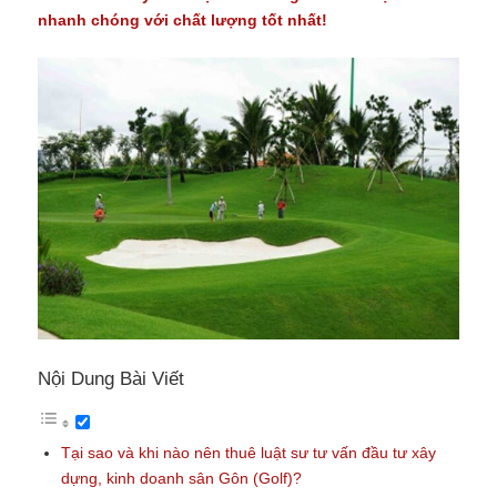
nhanh chóng với chất lượng tốt nhất!
Nội Dung Bài Viết
Tại sao và khi nào nên thuê luật sư tư vấn đầu tư xây
dựng, kinh doanh sân Gôn (Golf)?