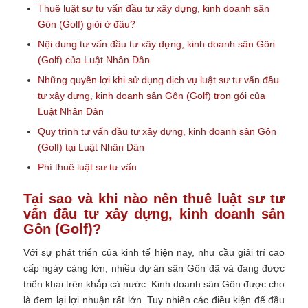
Thuê luật sư tư vấn đầu tư xây dựng, kinh doanh sân
Gôn (Golf) giỏi ở đâu?
Nội dung tư vấn đầu tư xây dựng, kinh doanh sân Gôn
(Golf) của Luật Nhân Dân
Những quyền lợi khi sử dụng dịch vụ luật sư tư vấn đầu
tư xây dựng, kinh doanh sân Gôn (Golf) trọn gói của
Luật Nhân Dân
Quy trình tư vấn đầu tư xây dựng, kinh doanh sân Gôn
(Golf) tại Luật Nhân Dân
Phí thuê luật sư tư vấn
Tại sao và khi nào nên thuê luật sư tư
vấn đầu tư xây dựng, kinh doanh sân
Gôn (Golf)?
Với sự phát triển của kinh tế hiện nay, nhu cầu giải trí cao
cấp ngày càng lớn, nhiều dự án sân Gôn đã và đang được
triển khai trên khắp cả nước. Kinh doanh sân Gôn được cho
là đem lại lợi nhuận rất lớn. Tuy nhiên các điều kiện để đầu