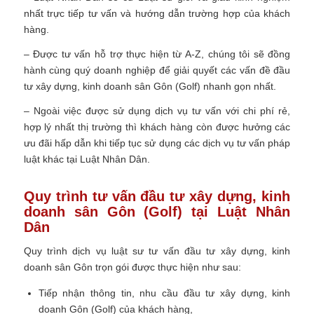
nhất trực tiếp tư vấn và hướng dẫn trường hợp của khách
hàng.
– Được tư vấn hỗ trợ thực hiện từ A-Z, chúng tôi sẽ đồng
hành cùng quý doanh nghiệp để giải quyết các vấn đề đầu
tư xây dựng, kinh doanh sân Gôn (Golf) nhanh gọn nhất.
– Ngoài việc được sử dụng dịch vụ tư vấn với chi phí rẻ,
hợp lý nhất thị trường thì khách hàng còn được hưởng các
ưu đãi hấp dẫn khi tiếp tục sử dụng các dịch vụ tư vấn pháp
luật khác tại Luật Nhân Dân.
Quy trình tư vấn đầu tư xây dựng, kinh
doanh sân Gôn (Golf) tại Luật Nhân
Dân
Quy trình dịch vụ luật sư tư vấn đầu tư xây dựng, kinh
doanh sân Gôn trọn gói được thực hiện như sau:
Tiếp nhận thông tin, nhu cầu đầu tư xây dựng, kinh
doanh Gôn (Golf) của khách hàng,