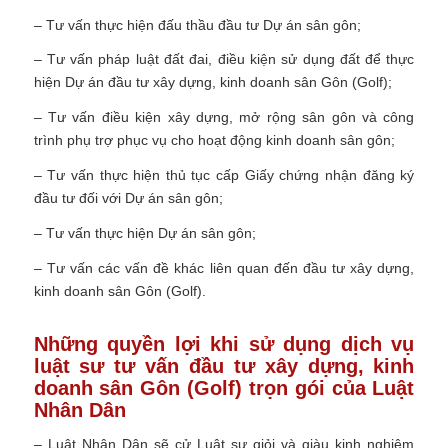
– Tư vấn thực hiện đấu thầu đầu tư Dự án sân gôn;
– Tư vấn pháp luật đất đai, điều kiện sử dụng đất để thực
hiện Dự án đầu tư xây dựng, kinh doanh sân Gôn (Golf);
– Tư vấn điều kiện xây dựng, mở rộng sân gôn và công
trình phụ trợ phục vụ cho hoạt động kinh doanh sân gôn;
– Tư vấn thực hiện thủ tục cấp Giấy chứng nhận đăng ký
đầu tư đối với Dự án sân gôn;
– Tư vấn thực hiện Dự án sân gôn;
– Tư vấn các vấn đề khác liên quan đến đầu tư xây dựng,
kinh doanh sân Gôn (Golf).
Những quyền lợi khi sử dụng dịch vụ
luật sư tư vấn đầu tư xây dựng, kinh
doanh sân Gôn (Golf) trọn gói của Luật
Nhân Dân
– Luật Nhân Dân sẽ cử Luật sư giỏi và giàu kinh nghiệm