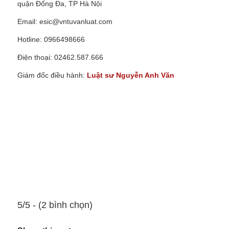
quận Đống Đa, TP Hà Nội
Email:
esic@vntuvanluat.com
Hotline: 0966498666
Điện thoại: 02462.587.666
Giám đốc điều hành:
Luật sư Nguyễn Anh Văn
5/5 - (2 bình chọn)