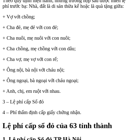
Theo quy định hiện hành, những trường hợp sau được miễn lệ
phí trước bạ: Nhà, đất là di sản thừa kế hoặc là quà tặng giữa:
+ Vợ với chồng;
+ Cha đẻ, mẹ đẻ với con đẻ;
+ Cha nuôi, mẹ nuôi với con nuôi;
+ Cha chồng, mẹ chồng với con dâu;
+ Cha vợ, mẹ vợ với con rể;
+ Ông nội, bà nội với cháu nội;
+ Ông ngoại, bà ngoại với cháu ngoại;
+ Anh, chị, em ruột với nhau.
3 – Lệ phí cấp Sổ đỏ
4 – Phí thẩm định cấp giấy chứng nhận.
Lệ phí cấp sổ đỏ của 63 tỉnh thành
1. Lệ phí cấp Sổ đỏ TP Hà Nội