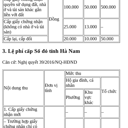
quyền sử dụng đất, nhà
100.000
50.000
500.000
ở và tài sản khác gắn
liền với đất
Đồng
Cấp giấy chứng nhận
(không có nhà ở và tài
25.000
13.000
–
sản)
Cấp lại, cấp đổi
20.000
10.000
50.000
3. Lệ phí cấp Sổ đỏ tỉnh Hà Nam
Căn cứ: Nghị quyết 39/2016/NQ-HĐND
Mức thu
Hộ gia đình, cá
Đơn vị
nhân
Nội dung thu
tính
Tổ chức
Khu
Phường
vực
khác
1. Cấp giấy chứng
–
–
–
nhận mới
– Trường hợp giấy
chứng nhận chỉ có