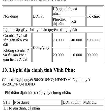
Hộ gia đình, cá
nhân
Nội dung
Đơn vị
Tổ chức
Phường,
Xã
thị trấn
Lệ phí cấp giấy chứng nhận quyền sử dụng đất
Có nhà ở và tài
sản gắn liền với
70.000
40.000
400.000
đất
Đồng/giấy
Không có nhà ở
và tài sản khác
20.000
10.000
90.000
gắn liền với đất
10. Lệ phí địa chính tỉnh Vĩnh Phúc
Căn cứ: Nghị quyết 56/2016/NQ-HĐND và Nghị quyết
45/2017/NQ-HĐND
– Phí thẩm định hồ sơ cấp giấy chứng nhận:
STT
Nội dung
Đơn vị tính
Mức thu
1. Hộ gia đình, cá nhân