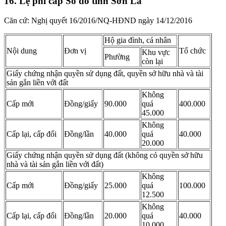
16. Lệ phí cấp Sổ đỏ tỉnh Sơn La
Căn cứ: Nghị quyết 16/2016/NQ-HĐND ngày 14/12/2016
Hộ gia đình, cá nhân
Nội dung
Đơn vị
Tổ chức
Khu vực
Phường
còn lại
Giấy chứng nhận quyền sử dụng đất, quyền sở hữu nhà và tài
sản gắn liền với đất
Không
Cấp mới
Đồng/giấy
90.000
quá
400.000
45.000
Không
Cấp lại, cấp đổi
Đồng/lần
40.000
quá
40.000
20.000
Giấy chứng nhận quyền sử dụng đất (không có quyền sở hữu
nhà và tài sản gắn liền với đất)
Không
Cấp mới
Đồng/giấy
25.000
quá
100.000
12.500
Không
Cấp lại, cấp đổi
Đồng/lần
20.000
quá
40.000
10.000