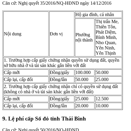
Căn cứ: Nghị quyết 35/2016/NQ-HĐND ngày 14/12/2016
Hộ gia đình, cá nhân
Thị trấn Me,
Thiên Tôn,
Phát Diệm,
Nội dung
Đơn vị
Phường
Bình Minh,
nội thành
Nho Quan,
Yên Ninh,
Yên Thịnh
1. Trường hợp cấp giấy chứng nhận quyền sử dụng đất, quyền
sở hữu nhà ở và tài sản khác gắn liền với đất
Cấp mới
Đồng/giấy
100.000
50.000
Cấp lại, cấp đổi
Đồng/lần
50.000
25.000
2. Trường hợp cấp giấy chứng nhận chỉ có quyền sử dụng đất
(không có nhà ở và tài sản khác gắn liền với đất)
Cấp mới
Đồng/giấy
25.000
12.500
Cấp lại, cấp đổi
Đồng/lần
20.000
10.000
9. Lệ phí cấp Sổ đỏ tỉnh Thái Bình
Căn cứ: Nghị quyết 50/2016/NQ-HĐND