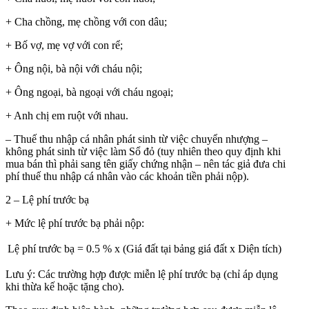
+ Cha chồng, mẹ chồng với con dâu;
+ Bố vợ, mẹ vợ với con rể;
+ Ông nội, bà nội với cháu nội;
+ Ông ngoại, bà ngoại với cháu ngoại;
+ Anh chị em ruột với nhau.
– Thuế thu nhập cá nhân phát sinh từ việc chuyển nhượng –
không phát sinh từ việc làm Sổ đỏ (tuy nhiên theo quy định khi
mua bán thì phải sang tên giấy chứng nhận – nên tác giả đưa chi
phí thuế thu nhập cá nhân vào các khoản tiền phải nộp).
2 – Lệ phí trước bạ
+ Mức lệ phí trước bạ phải nộp:
Lệ phí trước bạ
=
0.5 %
x
(Giá đất tại bảng giá đất x Diện tích)
Lưu ý: Các trường hợp được miễn lệ phí trước bạ (chỉ áp dụng
khi thừa kế hoặc tặng cho).