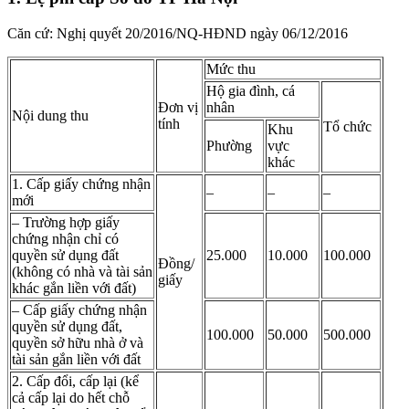
Căn cứ: Nghị quyết 20/2016/NQ-HĐND ngày 06/12/2016
Mức thu
Hộ gia đình, cá
Đơn vị
nhân
Nội dung thu
tính
Tổ chức
Khu
Phường
vực
khác
1. Cấp giấy chứng nhận
–
–
–
mới
– Trường hợp giấy
chứng nhận chỉ có
quyền sử dụng đất
25.000
10.000
100.000
Đồng/
(không có nhà và tài sản
giấy
khác gắn liền với đất)
– Cấp giấy chứng nhận
quyền sử dụng đất,
100.000
50.000
500.000
quyền sở hữu nhà ở và
tài sản gắn liền với đất
2. Cấp đổi, cấp lại (kể
cả cấp lại do hết chỗ