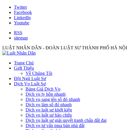
Twitter
Facebook
LinkedIn
Youtube
RSS
sitemap
LUẬT NHÂN DÂN - ĐOÀN LUẬT SƯ THÀNH PHỐ HÀ NỘI
Trang Chủ
Giới Thiệu
Về Chúng Tôi
Đội Ngũ Luật Sư
Dịch Vụ Luật Sư
Bảng Giá Dịch Vụ
Dịch vụ ly hôn nhanh
Dịch vụ sang tên sổ đỏ nhanh
Dịch vụ làm sổ đỏ nhanh
Dịch vụ luật sư khởi kiện
Dịch vụ luật sư bào chữa
Dịch vụ luật sư giải quyết tranh chấp đất đai
Dịch vụ tư vấn mua bán nhà đất