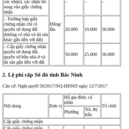
xác nhận), xác nhận bổ
–
–
–
sung vào giấy chứng
nhận
– Trường hợp giấy
chứng nhận chỉ có
Đồng/
quyền sử dụng đất
lần
20.000
10.000
50.000
(không có nhà và tài sản
khác gắn liền với đất)
– Cấp giấy chứng nhận
quyền sử dụng đất,
50.000
25.000
50.000
quyền sở hữu nhà ở và
tài sản gắn liền với đất
2. Lệ phí cấp Sổ đỏ tỉnh Bắc Ninh
Căn cứ: Nghị quyết 50/2017/NQ-HĐND ngày 12/7/2017
Hộ gia đình, cá
nhân
Nội dung
Đơn vị
Tổ chức
Xã, thị
Phường
trấn
Cấp giấy chứng nhận
Cấp giấy chứng nhận