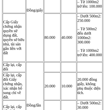
– Từ 1000m2
trở lên: 100.000
Đồng/giấy
– Dưới 500m2:
250.000
Cấp Giấy
chứng nhận
– Từ 500m2
quyền sử
đến dưới
dụng đất,
80.000
40.000
1000m2:
quyền sở hữu
300.000
nhà, tài sản
gắn liền với
– Từ 1000m2
đất
trở lên: 400.000
Cấp lại, cấp
đổi
Cấp lại, cấp
đổi Giấy
20.000 đồng
chứng nhận,
giấy, không
20.000
10.000
xác nhận bổ
phụ thuộc diện
sung chỉ về
tích.
đất.
– Dưới 500m2:
Đồng/lần
Cấp lại, cấp
30.000