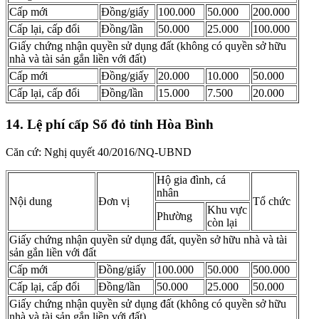
Cấp mới
​Đồng/giấy
100.000
50.000
200.000
Cấp lại, cấp đổi
​Đồng/lần
50.000
25.000
100.000
Giấy chứng nhận quyền sử dụng đất (không có quyền sở hữu
nhà và tài sản gắn liền với đất)
Cấp mới
Đồng/giấy
20.000
10.000
50.000
Cấp lại, cấp đổi
​Đồng/lần
15.000
7.500
20.000
14. Lệ phí cấp Sổ đỏ tỉnh Hòa Bình
Căn cứ: Nghị quyết 40/2016/NQ-UBND
Hộ gia đình, cá
nhân
Nội dung
Đơn vị
Tổ chức
Khu vực
Phường
còn lại
Giấy chứng nhận quyền sử dụng đất, quyền sở hữu nhà và tài
sản gắn liền với đất
Cấp mới
Đồng/giấy
100.000
50.000
500.000
Cấp lại, cấp đổi
Đồng/lần
50.000
25.000
50.000
Giấy chứng nhận quyền sử dụng đất (không có quyền sở hữu
nhà và tài sản gắn liền với đất)