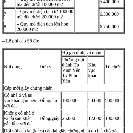
6
5.400.000
m2 đến dưới 100000 m2
– Quy mô diện tích từ 100000
7
6.300.000
m2 đến dưới 200000 m2
– Quy mô diện tích lớn hơn
8
6.750.000
200000 m2
– Lệ phí cấp Sổ đỏ:
Hộ gia đình, cá nhân
Phường nội
thành Tp
Khu
Nội dung
Đơn vị
Tổ chức
Vĩnh Yên,
vực
Tx Phúc
khác
Yên
Cấp mới giấy chứng nhận
Có nhà ở và tài
sản khác gắn liền
Đồng/lần
100.000
50.000
500.000
với đất
Không có nhà ở
và tài sản khác
Đồng/giấy
25.000
12.000
100.000
gắn liền với đất
Đối với cấp lại (kể cả cấp lại giấy chứng nhận do hết chỗ xác