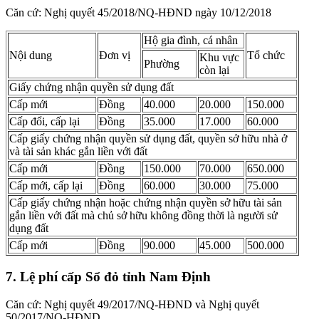
Căn cứ: Nghị quyết 45/2018/NQ-HĐND ngày 10/12/2018
Hộ gia đình, cá nhân
Nội dung
Đơn vị
Tổ chức
Khu vực
Phường
còn lại
Giấy chứng nhận quyền sử dụng đất
Cấp mới
Đồng
40.000
20.000
150.000
Cấp đổi, cấp lại
Đồng
35.000
17.000
60.000
Cấp giấy chứng nhận quyền sử dụng đất, quyền sở hữu nhà ở
và tài sản khác gắn liền với đất
Cấp mới
Đồng
150.000
70.000
650.000
Cấp mới, cấp lại
Đồng
60.000
30.000
75.000
Cấp giấy chứng nhận hoặc chứng nhận quyền sở hữu tài sản
gắn liền với đất mà chủ sở hữu không đồng thời là người sử
dụng đất
Cấp mới
Đồng
90.000
45.000
500.000
7. Lệ phí cấp Sổ đỏ tỉnh Nam Định
Căn cứ: Nghị quyết 49/2017/NQ-HĐND và Nghị quyết
50/2017/NQ-HĐND