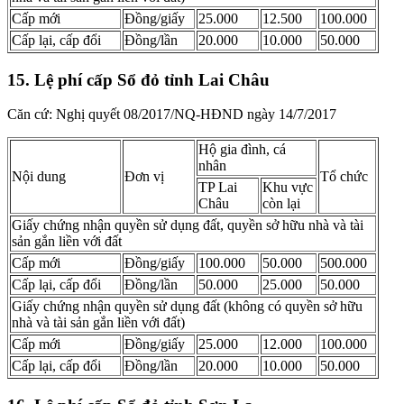
Cấp mới
Đồng/giấy
25.000
12.500
100.000
Cấp lại, cấp đổi
​Đồng/lần
20.000
10.000
50.000
15. Lệ phí cấp Sổ đỏ tỉnh Lai Châu
Căn cứ: Nghị quyết 08/2017/NQ-HĐND ngày 14/7/2017
Hộ gia đình, cá
nhân
Nội dung
Đơn vị
Tổ chức
TP Lai
Khu vực
Châu
còn lại
Giấy chứng nhận quyền sử dụng đất, quyền sở hữu nhà và tài
sản gắn liền với đất
Cấp mới
​Đồng/giấy
100.000
50.000
500.000
Cấp lại, cấp đổi
​Đồng/lần
50.000
25.000
50.000
Giấy chứng nhận quyền sử dụng đất (không có quyền sở hữu
nhà và tài sản gắn liền với đất)
Cấp mới
Đồng/giấy
25.000
12.000
100.000
Cấp lại, cấp đổi
Đồng/lần
20.000
10.000
50.000