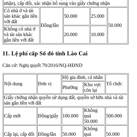
nhận), cấp đổi, xác nhận bổ sung vào giấy chứng nhận
Có nhà ở và tài
sản khác gắn liền
50.000
25.000
với đất
Đồng/lần
50.000
Không có nhà ở
và tài sản khác
20.000
10.000
gắn liền với đất
11. Lệ phí cấp Sổ đỏ tỉnh Lào Cai
Căn cứ: Nghị quyết 79/2016/NQ-HĐND
Hộ gia đình, cá nhân
Nội dung
Đơn vị
Tổ chức
Khu vực
Phường
còn lại
Giấy chứng nhận quyền sử dụng đất, quyền sở hữu nhà và tài
sản gắn liền với đất
Không
Cấp mới
Đồng/giấy
100.000
quá
500.000
50.000
Không
Cấp lại, cấp đổi
Đồng/lần
50.000
quá
50.000