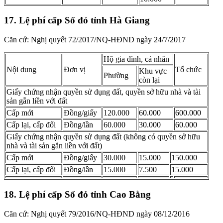
17. Lệ phí cấp Sổ đỏ tỉnh Hà Giang
Căn cứ: Nghị quyết 72/2017/NQ-HĐND ngày 24/7/2017
Hộ gia đình, cá nhân
Nội dung
Đơn vị
Tổ chức
Khu vực
Phường
còn lại
Giấy chứng nhận quyền sử dụng đất, quyền sở hữu nhà và tài
sản gắn liền với đất
Cấp mới
​Đồng/giấy
120.000
60.000
600.000
Cấp lại, cấp đổi
​Đồng/lần
60.000
30.000
60.000
Giấy chứng nhận quyền sử dụng đất (không có quyền sở hữu
nhà và tài sản gắn liền với đất)
Cấp mới
​Đồng/giấy
30.000
15.000
150.000
Cấp lại, cấp đổi
​Đồng/lần
15.000
7.500
15.000
18. Lệ phí cấp Sổ đỏ tỉnh Cao Bằng
Căn cứ: Nghị quyết 79/2016/NQ-HĐND ngày 08/12/2016