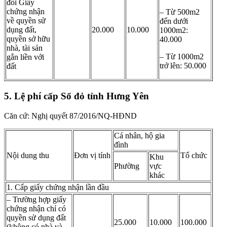
đổi Giấy
chứng nhận
– Từ 500m2
về quyền sử
đến dưới
dụng đất,
20.000
10.000
1000m2:
quyền sở hữu
40.000
nhà, tài sản
– Từ 1000m2
gắn liền với
trở lên: 50.000
đất
5. Lệ phí cấp Sổ đỏ tỉnh Hưng Yên
Căn cứ: Nghị quyết 87/2016/NQ-HĐND
Cá nhân, hộ gia
đình
Nội dung thu
Đơn vị tính
Tổ chức
Khu
Phường
vực
khác
1. Cấp giấy chứng nhận lần đầu
– Trường hợp giấy
chứng nhận chỉ có
quyền sử dụng đất
25.000
10.000
100.000
(không có nhà và