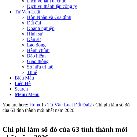
Dịch vụ làm di chúc
Dịch vụ thành lập công ty
Tư Vấn Luật
Hôn Nhân và Gia đình
Đất đai
Doanh nghiệp
Hình sự
Dân sự
Lao động
Hành chính
Bảo hiểm
Giao thông
Sở hữu trí tuệ
Thuế
Biểu Mẫu
Liên Hệ
Search
Menu
Menu
You are here:
Home
1
/
Tư Vấn Luật Đất Đai
2
/
Chi phí làm sổ đỏ
của 63 tỉnh thành mới nhất năm 2026
Chi phí làm sổ đỏ của 63 tỉnh thành mới