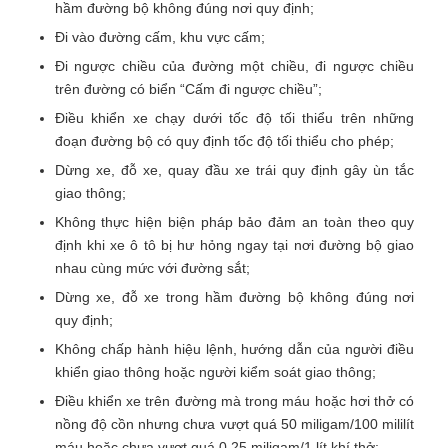
hầm đường bộ không đúng nơi quy định;
Đi vào đường cấm, khu vực cấm;
Đi ngược chiều của đường một chiều, đi ngược chiều
trên đường có biển “Cấm đi ngược chiều”;
Điều khiển xe chạy dưới tốc độ tối thiểu trên những
đoạn đường bộ có quy định tốc độ tối thiểu cho phép;
Dừng xe, đỗ xe, quay đầu xe trái quy định gây ùn tắc
giao thông;
Không thực hiện biện pháp bảo đảm an toàn theo quy
định khi xe ô tô bị hư hỏng ngay tại nơi đường bộ giao
nhau cùng mức với đường sắt;
Dừng xe, đỗ xe trong hầm đường bộ không đúng nơi
quy định;
Không chấp hành hiệu lệnh, hướng dẫn của người điều
khiển giao thông hoặc người kiểm soát giao thông;
Điều khiển xe trên đường mà trong máu hoặc hơi thở có
nồng độ cồn nhưng chưa vượt quá 50 miligam/100 mililít
máu hoặc chưa vượt quá 0,25 miligam/1 lít khí thở;