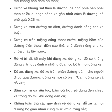
mở không bảo đảm an toàn;
Dừng xe không sát theo lề đường, hè phố phía bên phải
theo chiều đi hoặc bánh xe gần nhất cách lề đường, hè
phố quá 0,25 m;
Dừng xe trên đường xe điện, đường dành riêng cho xe
buýt;
Dừng xe trên miệng cống thoát nước, miệng hầm của
đường điện thoại, điện cao thế, chỗ dành riêng cho xe
chữa cháy lấy nước;
Rời vị trí lái, tắt máy khi dừng xe; dừng xe, đỗ xe không
đúng vị trí quy định ở những đoạn có bố trí nơi dừng xe;
Đỗ xe; dừng xe, đỗ xe trên phần đường dành cho người
đi bộ qua đường; dừng xe nơi có biển “Cấm dừng xe và
đỗ xe”;
Bấm còi, rú ga liên tục; bấm còi hơi, sử dụng đèn chiếu
xa trong đô thị, khu đông dân cư;
Không tuân thủ các quy định về dừng xe, đỗ xe tại nơi
đường bộ giao nhau cùng mức với đường sắt;