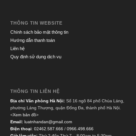
THÔNG TIN WEBSITE
Chính sách bảo mật thông tin
Hướng dẫn thanh toán
Liên hệ
Quy định sử dụng dịch vụ
THÔNG TIN LIÊN HỆ
Địa chỉ Văn phòng Hà Nội:
Số 16 ngõ 84 phố Chùa Láng,
phường Láng Thượng, quận Đống Đa, thành phố Hà Nội.
<
Xem bản đồ
>
Email:
luatnhandan@gmail.com
Điện thoại
:
02462.587.666
/
0966.498.666
Giờ làm việc:
Thứ 2 đến Thứ 7 – 8:00am to 5:30pm