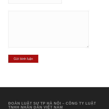
ĐOÀN LUẬT SƯ TP HÀ NỘI – CÔNG TY LUẬT
TNHH NHÂN DÂN VIỆT NAM