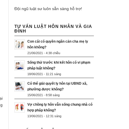
Đội ngũ luật sư luôn sẵn sàng hỗ trợ!
TƯ VẤN LUẬT HÔN NHÂN VÀ GIA
ĐÌNH
Con cái có quyền ngăn cản cha mẹ ly
hôn không?
21/06/2021 - 4:38 chiều
Sống thử trước khi kết hôn có vi phạm
pháp luật không?
18/06/2021 - 11:21 sáng
Có thể giải quyết ly hôn tại UBND xã,
phường được không?
15/06/2021 - 8:58 sáng
ại
ng
Vợ chồng ly hôn vẫn sống chung nhà có
hợp pháp không?
13/06/2021 - 12:31 sáng