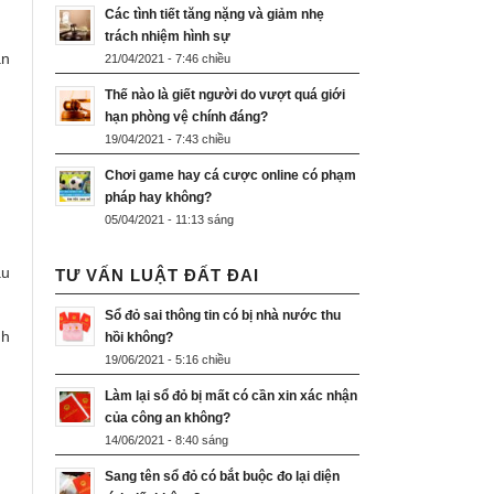
Các tình tiết tăng nặng và giảm nhẹ
trách nhiệm hình sự
an
21/04/2021 - 7:46 chiều
Thế nào là giết người do vượt quá giới
hạn phòng vệ chính đáng?
19/04/2021 - 7:43 chiều
Chơi game hay cá cược online có phạm
pháp hay không?
05/04/2021 - 11:13 sáng
ẫu
TƯ VẤN LUẬT ĐẤT ĐAI
Sổ đỏ sai thông tin có bị nhà nước thu
nh
hồi không?
19/06/2021 - 5:16 chiều
Làm lại sổ đỏ bị mất có cần xin xác nhận
của công an không?
14/06/2021 - 8:40 sáng
Sang tên sổ đỏ có bắt buộc đo lại diện