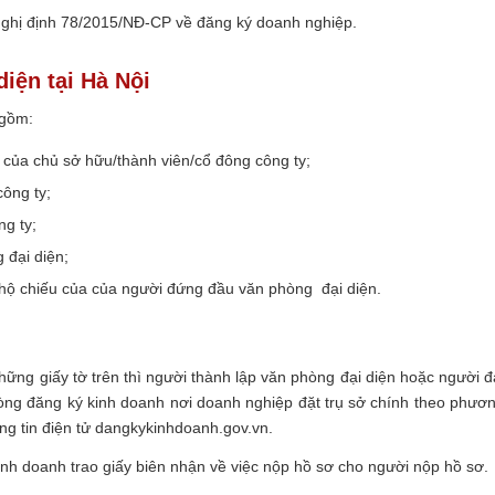
Nghị định 78/2015/NĐ-CP về đăng ký doanh nghiệp.
diện tại Hà Nội
 gồm:
của chủ sở hữu/thành viên/cổ đông công ty;
ông ty;
g ty;
 đại diện;
ộ chiếu của của người đứng đầu văn phòng đại diện.
ững giấy tờ trên thì người thành lập văn phòng đại diện hoặc người đ
hòng đăng ký kinh doanh nơi doanh nghiệp đặt trụ sở chính theo phươ
ông tin điện tử dangkykinhdoanh.gov.vn.
nh doanh trao giấy biên nhận về việc nộp hồ sơ cho người nộp hồ sơ.