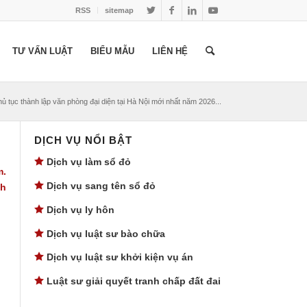
RSS
sitemap
TƯ VẤN LUẬT
BIỂU MẪU
LIÊN HỆ
ủ tục thành lập văn phòng đại diện tại Hà Nội mới nhất năm 2026...
DỊCH VỤ NỔI BẬT
Dịch vụ làm sổ đỏ
m.
Dịch vụ sang tên sổ đỏ
nh
Dịch vụ ly hôn
Dịch vụ luật sư bào chữa
Dịch vụ luật sư khởi kiện vụ án
Luật sư giải quyết tranh chấp đất đai