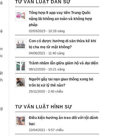
TƯ VẤN LUẬT DÂN SỰ
lệ
Tổng hợp 9 app vay tiền Trung Quốc
nặng lãi không an toàn và không hợp
pháp
Hệ
02/03/2023 - 10:18 sáng
Con có được hưởng di sản thừa kế khi
bị cha mẹ từ mặt không?
ận
04/06/2021 - 11:40 sáng
ốc
Tránh nhầm lẫn giữa giám hộ và đại diện
08/12/2020 - 10:21 sáng
ặt
Người gây tai nạn giao thông xong bỏ
nh
trốn bị xử lý thế nào?
25/11/2020 - 2:40 chiều
TƯ VẤN LUẬT HÌNH SỰ
ng
Điều kiện hưởng án treo đối với tội đánh
bạc
22/04/2021 - 9:57 chiều