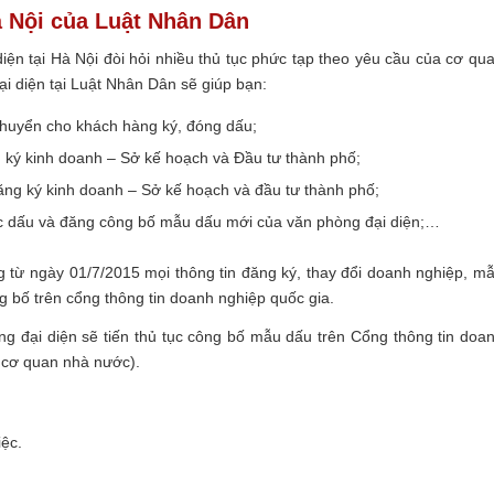
Hà Nội của Luật Nhân Dân
diện tại Hà Nội đòi hỏi nhiều thủ tục phức tạp theo yêu cầu của cơ qu
ại diện tại Luật Nhân Dân sẽ giúp bạn:
chuyển cho khách hàng ký, đóng dấu;
 ký kinh doanh – Sở kế hoạch và Đầu tư thành phố;
ng ký kinh doanh – Sở kế hoạch và đầu tư thành phố;
ắc dấu và đăng công bố mẫu dấu mới của văn phòng đại diện;…
từ ngày 01/7/2015 mọi thông tin đăng ký, thay đổi doanh nghiệp, m
 bố trên cổng thông tin doanh nghiệp quốc gia.
g đại diện sẽ tiến thủ tục công bố mẫu dấu trên Cổng thông tin doa
 cơ quan nhà nước).
iệc.