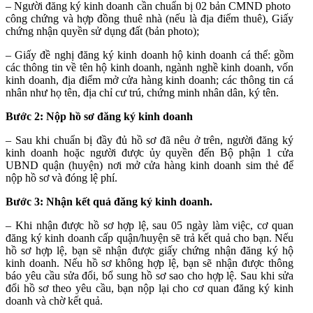
– Người đăng ký kinh doanh cần chuẩn bị 02 bản CMND photo
công chứng và hợp đồng thuê nhà (nếu là địa điểm thuê), Giấy
chứng nhận quyền sử dụng đất (bản photo);
– Giấy đề nghị đăng ký kinh doanh hộ kinh doanh cá thể: gồm
các thông tin về tên hộ kinh doanh, ngành nghề kinh doanh, vốn
kinh doanh, địa điểm mở cửa hàng kinh doanh; các thông tin cá
nhân như họ tên, địa chỉ cư trú, chứng minh nhân dân, ký tên.
Bước 2: Nộp hồ sơ đăng ký kinh doanh
– Sau khi chuẩn bị đầy đủ hồ sơ đã nêu ở trên, người đăng ký
kinh doanh hoặc người được ủy quyền đến Bộ phận 1 cửa
UBND quận (huyện) nơi mở cửa hàng kinh doanh sim thẻ để
nộp hồ sơ và đóng lệ phí.
Bước 3: Nhận kết quả đăng ký kinh doanh.
– Khi nhận được hồ sơ hợp lệ, sau 05 ngày làm việc, cơ quan
đăng ký kinh doanh cấp quận/huyện sẽ trả kết quả cho bạn. Nếu
hồ sơ hợp lệ, bạn sẽ nhận được giấy chứng nhận đăng ký hộ
kinh doanh. Nếu hồ sơ không hợp lệ, bạn sẽ nhận được thông
báo yêu cầu sửa đổi, bổ sung hồ sơ sao cho hợp lệ. Sau khi sửa
đổi hồ sơ theo yêu cầu, bạn nộp lại cho cơ quan đăng ký kinh
doanh và chờ kết quả.