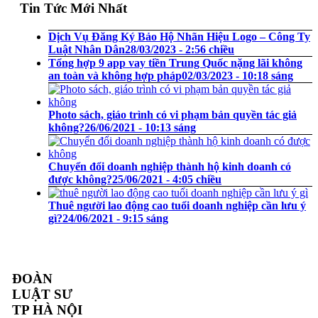
Tin Tức Mới Nhất
Dịch Vụ Đăng Ký Bảo Hộ Nhãn Hiệu Logo – Công Ty
Luật Nhân Dân
28/03/2023 - 2:56 chiều
Tổng hợp 9 app vay tiền Trung Quốc nặng lãi không
an toàn và không hợp pháp
02/03/2023 - 10:18 sáng
Photo sách, giáo trình có vi phạm bản quyền tác giả
không?
26/06/2021 - 10:13 sáng
Chuyển đổi doanh nghiệp thành hộ kinh doanh có
được không?
25/06/2021 - 4:05 chiều
Thuê người lao động cao tuổi doanh nghiệp cần lưu ý
gì?
24/06/2021 - 9:15 sáng
ĐOÀN
LUẬT SƯ
TP HÀ NỘI