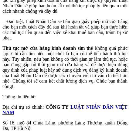
tục xin giấy phép kinh doanh cửa hàng khi được ủy quyền. Luật
Nhân Dân sẽ giúp bạn hoàn tất mọi thủ tục pháp lý liên quan một
cách nhanh chóng và đầy đủ.
– Đặc biệt, Luật Nhân Dân sẽ bàn giao giấy phép mở cửa hàng
cho bạn một cách đầy đủ sau khi hoàn tất và giúp bạn thực hiện
các thủ tục liên quan đến việc kê khai thuế ban đầu, tránh bị xử
phạt.
Thủ tục mở cửa hàng kinh doanh sim thẻ
không quá phức
tạp. Chỉ cần tìm hiểu một chút là bạn có thể tiến hành thủ tục
này. Tuy nhiên, nếu bạn không có thời gian tự làm thủ tục, hoặc
bạn đang gấp rút thời gian mở cửa hàng và để thực hiện đúng
quy định của pháp luật hãy sử dụng dịch vụ đăng ký kinh doanh
của Luật Nhân Dân để được các chuyên viên tư vấn chi tiết hơn
nhé. Chúng tôi sẽ cam kết chất lượng dịch vụ. Chúc bạn thành
công!
Thông tin liên hệ:
Địa chỉ trụ sở chính:
CÔNG TY
LUẬT NHÂN DÂN VIỆT
NAM
Số 16, ngõ 84 Chùa Láng, phường Láng Thượng, quận Đống
Đa, TP Hà Nội