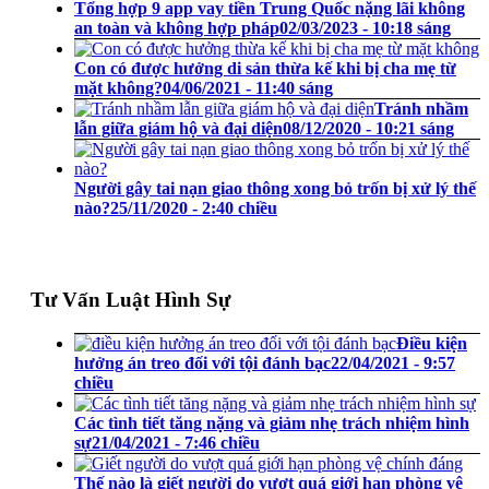
Tổng hợp 9 app vay tiền Trung Quốc nặng lãi không
an toàn và không hợp pháp
02/03/2023 - 10:18 sáng
Con có được hưởng di sản thừa kế khi bị cha mẹ từ
mặt không?
04/06/2021 - 11:40 sáng
Tránh nhầm
lẫn giữa giám hộ và đại diện
08/12/2020 - 10:21 sáng
Người gây tai nạn giao thông xong bỏ trốn bị xử lý thế
nào?
25/11/2020 - 2:40 chiều
Tư Vấn Luật Hình Sự
Điều kiện
hưởng án treo đối với tội đánh bạc
22/04/2021 - 9:57
chiều
Các tình tiết tăng nặng và giảm nhẹ trách nhiệm hình
sự
21/04/2021 - 7:46 chiều
Thế nào là giết người do vượt quá giới hạn phòng vệ