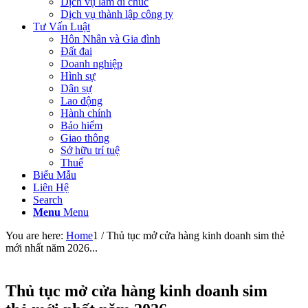
Dịch vụ làm di chúc
Dịch vụ thành lập công ty
Tư Vấn Luật
Hôn Nhân và Gia đình
Đất đai
Doanh nghiệp
Hình sự
Dân sự
Lao động
Hành chính
Bảo hiểm
Giao thông
Sở hữu trí tuệ
Thuế
Biểu Mẫu
Liên Hệ
Search
Menu
Menu
You are here:
Home
1
/
Thủ tục mở cửa hàng kinh doanh sim thẻ
mới nhất năm 2026...
Thủ tục mở cửa hàng kinh doanh sim