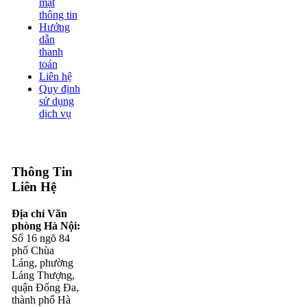
mật
thông tin
Hướng
dẫn
thanh
toán
Liên hệ
Quy định
sử dụng
dịch vụ
Thông Tin
Liên Hệ
Địa chỉ Văn
phòng Hà Nội:
Số 16 ngõ 84
phố Chùa
Láng, phường
Láng Thượng,
quận Đống Đa,
thành phố Hà