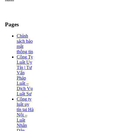
Pages
Chính
sách bảo
mật
thông tin
Công Ty
Luật Uy
Tín | Tư
Vấn
Pháp
Luật –
Dịch Vụ
Luật Sư
Công ty
luật uy
tín tại Hà
Nội –
Luật
Nhân
Dân