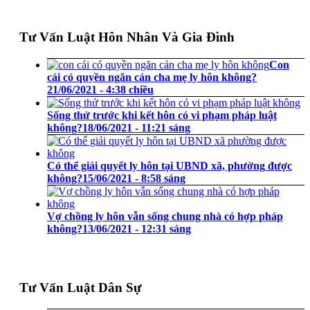
Tư Vấn Luật Hôn Nhân Và Gia Đình
Con
cái có quyền ngăn cản cha mẹ ly hôn không?
21/06/2021 - 4:38 chiều
Sống thử trước khi kết hôn có vi phạm pháp luật
không?
18/06/2021 - 11:21 sáng
Có thể giải quyết ly hôn tại UBND xã, phường được
không?
15/06/2021 - 8:58 sáng
Vợ chồng ly hôn vẫn sống chung nhà có hợp pháp
không?
13/06/2021 - 12:31 sáng
Tư Vấn Luật Dân Sự