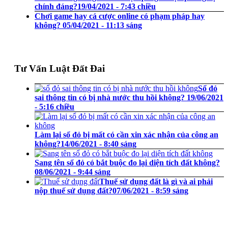
chính đáng?
19/04/2021 - 7:43 chiều
Chơi game hay cá cược online có phạm pháp hay
không?
05/04/2021 - 11:13 sáng
Tư Vấn Luật Đất Đai
Sổ đỏ
sai thông tin có bị nhà nước thu hồi không?
19/06/2021
- 5:16 chiều
Làm lại sổ đỏ bị mất có cần xin xác nhận của công an
không?
14/06/2021 - 8:40 sáng
Sang tên sổ đỏ có bắt buộc đo lại diện tích đất không?
08/06/2021 - 9:44 sáng
Thuế sử dụng đất là gì và ai phải
nộp thuế sử dụng đất?
07/06/2021 - 8:59 sáng