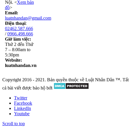
Nội. <
Xem bản
đồ
>
Email:
luatnhandan@gmail.com
Điện thoại
:
02462.587.666
/
0966.498.666
Giờ làm việc:
Thứ 2 đến Thứ
7 – 8:00am to
5:30pm
Website:
luatnhandan.vn
Copyright 2016 - 2021. Bản quyền thuộc về Luật Nhân Dân ™. Tất
cả bài viết được bảo hộ bởi
Twitter
Facebook
LinkedIn
Youtube
Scroll to top