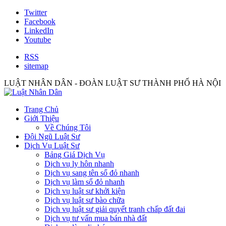
Twitter
Facebook
LinkedIn
Youtube
RSS
sitemap
LUẬT NHÂN DÂN - ĐOÀN LUẬT SƯ THÀNH PHỐ HÀ NỘI
Trang Chủ
Giới Thiệu
Về Chúng Tôi
Đội Ngũ Luật Sư
Dịch Vụ Luật Sư
Bảng Giá Dịch Vụ
Dịch vụ ly hôn nhanh
Dịch vụ sang tên sổ đỏ nhanh
Dịch vụ làm sổ đỏ nhanh
Dịch vụ luật sư khởi kiện
Dịch vụ luật sư bào chữa
Dịch vụ luật sư giải quyết tranh chấp đất đai
Dịch vụ tư vấn mua bán nhà đất