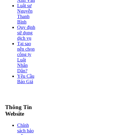
Anh Văn
Luật sư
Nguyễn
Thanh
Bình
Quy định
sử dụng
dịch vụ
Tại sao
nên chọn
công ty
Luật
Nhân
Dân?
Yêu Cầu
Báo Giá
Thông Tin
Website
Chính
sách bảo