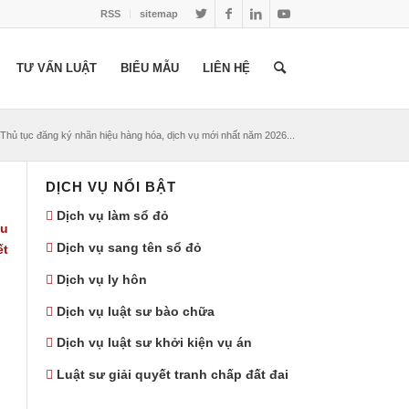
RSS
sitemap
TƯ VẤN LUẬT
BIỂU MẪU
LIÊN HỆ
Thủ tục đăng ký nhãn hiệu hàng hóa, dịch vụ mới nhất năm 2026...
DỊCH VỤ NỔI BẬT
Dịch vụ làm sổ đỏ
ệu
Dịch vụ sang tên sổ đỏ
ết
Dịch vụ ly hôn
Dịch vụ luật sư bào chữa
Dịch vụ luật sư khởi kiện vụ án
Luật sư giải quyết tranh chấp đất đai