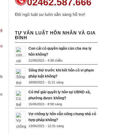
02462.587.666
Đội ngũ luật sư luôn sẵn sàng hỗ trợ!
uệ
TƯ VẤN LUẬT HÔN NHÂN VÀ GIA
ĐÌNH
do
Con cái có quyền ngăn cản cha mẹ ly
hôn không?
21/06/2021 - 4:38 chiều
Sống thử trước khi kết hôn có vi phạm
nh
pháp luật không?
18/06/2021 - 11:21 sáng
Có thể giải quyết ly hôn tại UBND xã,
ác
phường được không?
15/06/2021 - 8:58 sáng
Vợ chồng ly hôn vẫn sống chung nhà có
hợp pháp không?
13/06/2021 - 12:31 sáng