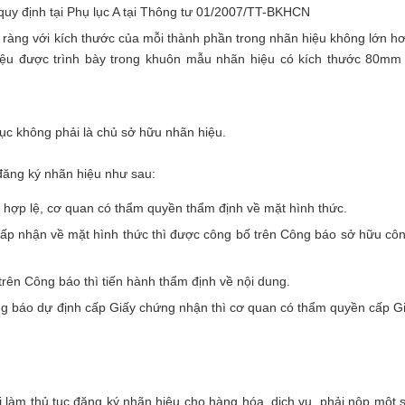
uy định tại Phụ lục A tại Thông tư 01/2007/TT-BKHCN
 ràng với kích thước của mỗi thành phần trong nhãn hiệu không lớn h
u được trình bày trong khuôn mẫu nhãn hiệu có kích thước 80mm
ục không phải là chủ sở hữu nhãn hiệu.
đăng ký nhãn hiệu như sau:
 hợp lệ, cơ quan có thẩm quyền thẩm định về mặt hình thức.
hấp nhận về mặt hình thức thì được công bố trên Công báo sở hữu cô
trên Công báo thì tiến hành thẩm định về nội dung.
ông báo dự định cấp Giấy chứng nhận thì cơ quan có thẩm quyền cấp G
làm thủ tục đăng ký nhãn hiệu cho hàng hóa, dịch vụ, phải nộp một 