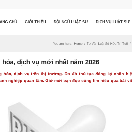
ANG CHỦ
GIỚI THIỆU
ĐỘI NGŨ LUẬT SƯ
DỊCH VỤ LUẬT SƯ
You are here:
Home
/
Tư Vấn Luật Sở Hữu Trí Tuệ
/
g hóa, dịch vụ mới nhất năm 2026
 hóa, dịch vụ trên thị trường. Do đó thủ tục đăng ký nhãn hi
nh nghiệp quan tâm. Giờ mời bạn đọc cùng tìm hiểu qua bài vi