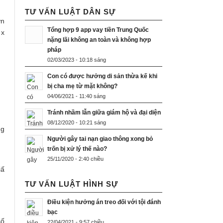
TƯ VẤN LUẬT DÂN SỰ
ơn
Tổng hợp 9 app vay tiền Trung Quốc
 x
nặng lãi không an toàn và không hợp
pháp
02/03/2023 - 10:18 sáng
Con có được hưởng di sản thừa kế khi
bị cha mẹ từ mặt không?
04/06/2021 - 11:40 sáng
Tránh nhầm lẫn giữa giám hộ và đại diện
08/12/2020 - 10:21 sáng
ng
Người gây tai nạn giao thông xong bỏ
trốn bị xử lý thế nào?
25/11/2020 - 2:40 chiều
iấ
TƯ VẤN LUẬT HÌNH SỰ
Điều kiện hưởng án treo đối với tội đánh
bạc
số
22/04/2021 - 9:57 chiều