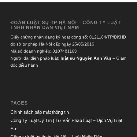
ĐOÀN LUẬT SƯ TP HÀ NỘI – CÔNG TY LUẬT
TNHH NHÂN DÂN VIỆT NAM
Giấy chứng nhận đăng ký hoạt động số: 0121184/TP/ĐKHĐ
do sở tư pháp Hà Nội cấp ngày 25/05/2016
Mã số doanh nghiệp: 0107481169
Người đại diện pháp luật:
luật sư Nguyễn Anh Văn
– Giám
đốc điều hành
PAGES
Chính sách bảo mật thông tin
Công Ty Luật Uy Tín | Tư Vấn Pháp Luật – Dịch Vụ Luật
Sư
Công ty luật uy tín tại Hà Nội – Luật Nhân Dân