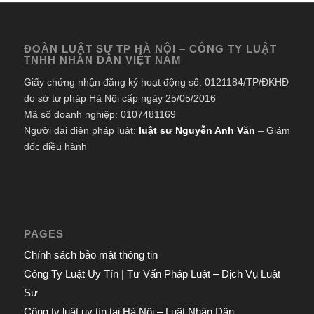
ĐOÀN LUẬT SƯ TP HÀ NỘI – CÔNG TY LUẬT
TNHH NHÂN DÂN VIỆT NAM
Giấy chứng nhận đăng ký hoạt động số: 0121184/TP/ĐKHĐ
do sở tư pháp Hà Nội cấp ngày 25/05/2016
Mã số doanh nghiệp: 0107481169
Người đại diện pháp luật:
luật sư Nguyễn Anh Văn
– Giám
đốc điều hành
PAGES
Chính sách bảo mật thông tin
Công Ty Luật Uy Tín | Tư Vấn Pháp Luật – Dịch Vụ Luật
Sư
Công ty luật uy tín tại Hà Nội – Luật Nhân Dân