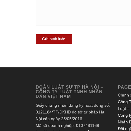
ĐOÀN LUẬT SƯ TP HÀ NỘI –
PAG
CÔNG TY LUẬT TNHH NHÂN
Chính 
DÂN VIỆT NAM
Công T
Giấy chứng nhận đăng ký hoạt động số:
Luật –
0121184/TP/ĐKHĐ do sở tư pháp Hà
Công ty
Nội cấp ngày 25/05/2016
Nhân 
Mã số doanh nghiệp: 0107481169
Đội ngũ