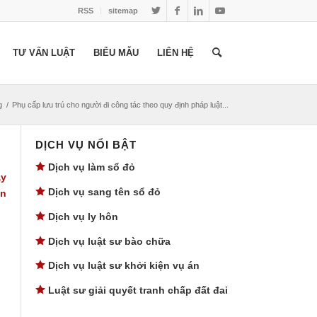
RSS
sitemap
TƯ VẤN LUẬT
BIỂU MẪU
LIÊN HỆ
g
/
Phụ cấp lưu trú cho người đi công tác theo quy định pháp luật...
DỊCH VỤ NỔI BẬT
Dịch vụ làm sổ đỏ
ậy
Dịch vụ sang tên sổ đỏ
ân
Dịch vụ ly hôn
Dịch vụ luật sư bào chữa
Dịch vụ luật sư khởi kiện vụ án
Luật sư giải quyết tranh chấp đất đai