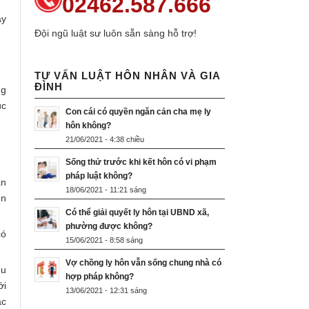
02462.587.666
ày
Đội ngũ luật sư luôn sẵn sàng hỗ trợ!
TƯ VẤN LUẬT HÔN NHÂN VÀ GIA
ĐÌNH
ng
úc
Con cái có quyền ngăn cản cha mẹ ly
hôn không?
21/06/2021 - 4:38 chiều
Sống thử trước khi kết hôn có vi phạm
pháp luật không?
ận
18/06/2021 - 11:21 sáng
ển
Có thể giải quyết ly hôn tại UBND xã,
phường được không?
có
15/06/2021 - 8:58 sáng
Vợ chồng ly hôn vẫn sống chung nhà có
ều
hợp pháp không?
ới
13/06/2021 - 12:31 sáng
ặc