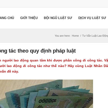
ANG CHỦ
GIỚI THIỆU
ĐỘI NGŨ LUẬT SƯ
DỊCH VỤ LUẬT SƯ
You are here:
Home
/
Tư Vấn Luật Lao Độn
ng tác theo quy định pháp luật
ền người lao động quan tâm khi được phân công đi công tác. V
gười lao động đi công tác như thế nào? Hãy cùng
Luật Nhân D
 vấn đề này.