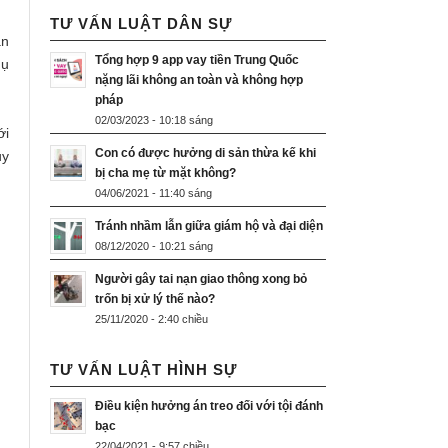
TƯ VẤN LUẬT DÂN SỰ
án
Tổng hợp 9 app vay tiền Trung Quốc
hụ
nặng lãi không an toàn và không hợp
pháp
02/03/2023 - 10:18 sáng
ới
Con có được hưởng di sản thừa kế khi
uy
bị cha mẹ từ mặt không?
04/06/2021 - 11:40 sáng
Tránh nhầm lẫn giữa giám hộ và đại diện
08/12/2020 - 10:21 sáng
Người gây tai nạn giao thông xong bỏ
trốn bị xử lý thế nào?
25/11/2020 - 2:40 chiều
TƯ VẤN LUẬT HÌNH SỰ
Điều kiện hưởng án treo đối với tội đánh
bạc
22/04/2021 - 9:57 chiều