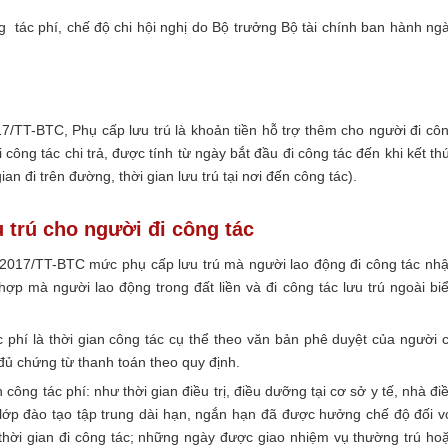
tác phí, chế độ chi hội nghị do Bộ trưởng Bộ tài chính ban hành ng
7/TT-BTC, Phụ cấp lưu trú là khoản tiền hỗ trợ thêm cho người đi cô
 công tác chi trả, được tính từ ngày bắt đầu đi công tác đến khi kết th
an đi trên đường, thời gian lưu trú tại nơi đến công tác).
 trú cho người đi công tác
/2017/TT-BTC mức phụ cấp lưu trú mà người lao động đi công tác nh
ợp mà người lao động trong đất liền và đi công tác lưu trú ngoài bi
phí là thời gian công tác cụ thể theo văn bản phê duyệt của người 
đủ chứng từ thanh toán theo quy định.
ng tác phí: như thời gian điều trị, điều dưỡng tại cơ sở y tế, nhà đi
ớp đào tạo tập trung dài hạn, ngắn hạn đã được hưởng chế độ đối v
 thời gian đi công tác; những ngày được giao nhiệm vụ thường trú ho