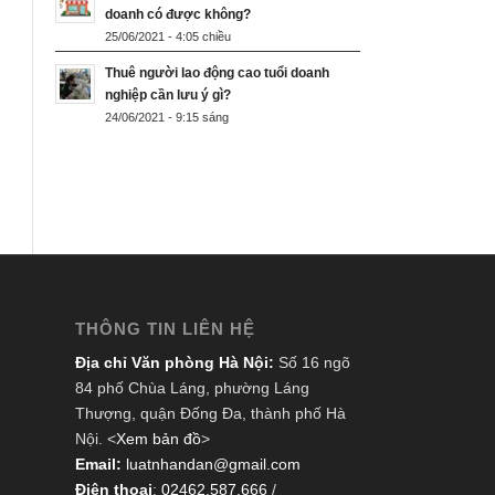
doanh có được không?
25/06/2021 - 4:05 chiều
Thuê người lao động cao tuổi doanh
nghiệp cần lưu ý gì?
24/06/2021 - 9:15 sáng
THÔNG TIN LIÊN HỆ
Địa chỉ Văn phòng Hà Nội:
Số 16 ngõ
84 phố Chùa Láng, phường Láng
Thượng, quận Đống Đa, thành phố Hà
Nội. <
Xem bản đồ
>
Email:
luatnhandan@gmail.com
Điện thoại
:
02462.587.666
/