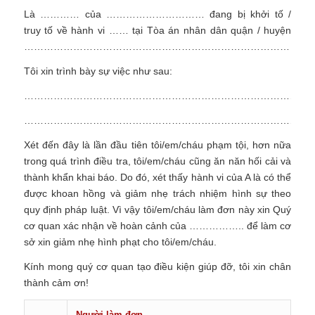
Là ………… của ………………………… đang bị khởi tố /
truy tố về hành vi …… tại Tòa án nhân dân quận / huyện
………………………………………………………………………
Tôi xin trình bày sự việc như sau:
……………………………………………………………………………
……………………………………………………………………………
Xét đến đây là lần đầu tiên tôi/em/cháu phạm tội, hơn nữa
trong quá trình điều tra, tôi/em/cháu cũng ăn năn hối cải và
thành khẩn khai báo. Do đó, xét thấy hành vi của A là có thể
được khoan hồng và giảm nhẹ trách nhiệm hình sự theo
quy định pháp luật. Vì vậy tôi/em/cháu làm đơn này xin Quý
cơ quan xác nhận về hoàn cảnh của …………….. để làm cơ
sở xin giảm nhẹ hình phạt cho tôi/em/cháu.
Kính mong quý cơ quan tạo điều kiện giúp đỡ, tôi xin chân
thành cảm ơn!
Người làm đơn