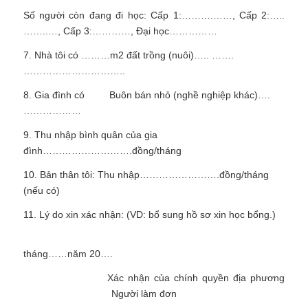
Số người còn đang đi học: Cấp 1:……….……, Cấp 2:…..
……..…, Cấp 3:…………, Đại học……………
7. Nhà tôi có ………m2 đất trồng (nuôi)….. …….
…………………………..
8. Gia đình có
Buôn bán nhỏ (nghề nghiệp khác)….
………………
9. Thu nhập bình quân của gia
đình……………………….đồng/tháng
10. Bản thân tôi: Thu nhập…………………….đồng/tháng
(nếu có)
11. Lý do xin xác nhận: (VD: bổ sung hồ sơ xin học bổng.)
tháng……năm 20….
Xác nhận của chính quyền địa phương
Người làm đơn