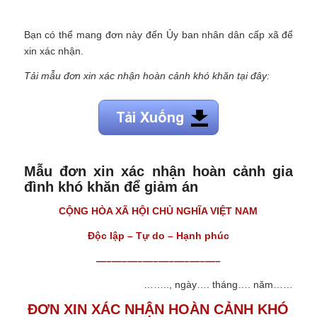
Bạn có thể mang đơn này đến Ủy ban nhân dân cấp xã để
xin xác nhận.
Tải mẫu đơn xin xác nhận hoàn cảnh khó khăn tại đây:
Mẫu đơn xin xác nhận hoàn cảnh gia
đình khó khăn để giảm án
CỘNG HÒA XÃ HỘI CHỦ NGHĨA VIỆT NAM
Độc lập – Tự do – Hạnh phúc
—–—–—–—–—–—–—–—–
…….., ngày…. tháng…. năm……
ĐƠN XIN XÁC NHẬN HOÀN CẢNH KHÓ