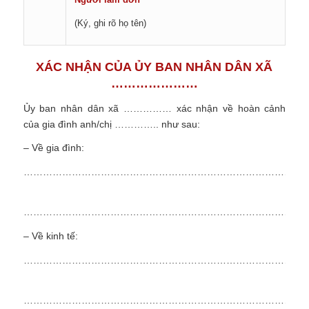
(Ký, ghi rõ họ tên)
XÁC NHẬN CỦA ỦY BAN NHÂN DÂN XÃ
…………………
Ủy ban nhân dân xã …………… xác nhận về hoàn cảnh
của gia đình anh/chị ………….. như sau:
– Về gia đình:
……………………………………………………………………………
……………………………………………………………………………
– Về kinh tế:
……………………………………………………………………………
……………………………………………………………………………