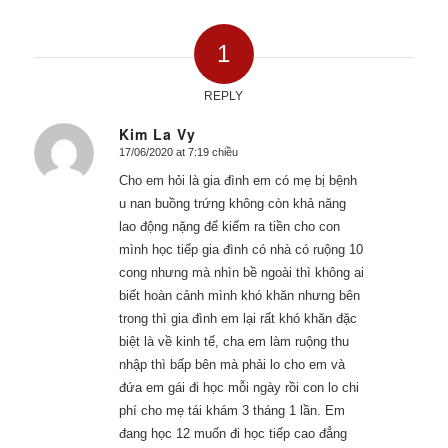
1
REPLY
Kim La Vy
17/06/2020 at 7:19 chiều
says:
Cho em hỏi là gia đình em có mẹ bị bệnh
u nan buồng trứng không còn khả năng
lao động nặng để kiếm ra tiền cho con
mình học tiếp gia đình có nhà có ruộng 10
cong nhưng mà nhìn bề ngoài thì không ai
biết hoàn cảnh mình khó khăn nhưng bên
trong thì gia đình em lại rất khó khăn đặc
biệt là về kinh tế, cha em làm ruộng thu
nhập thì bấp bên mà phải lo cho em và
đứa em gái đi học mỗi ngày rồi con lo chi
phí cho mẹ tái khám 3 tháng 1 lần. Em
đang học 12 muốn đi học tiếp cao đẳng