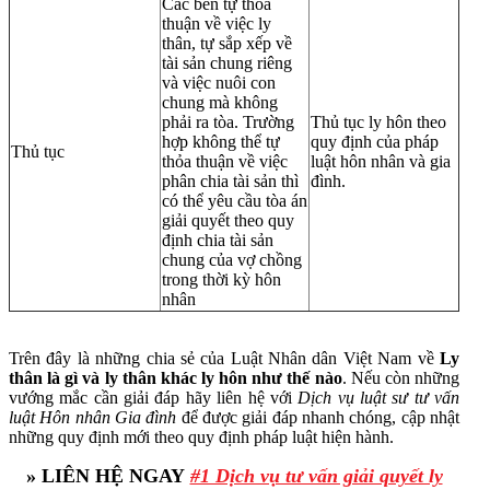
Các bên tự thỏa
thuận về việc ly
thân, tự sắp xếp về
tài sản chung riêng
và việc nuôi con
chung mà không
phải ra tòa. Trường
Thủ tục ly hôn theo
hợp không thể tự
quy định của pháp
Thủ tục
thỏa thuận về việc
luật hôn nhân và gia
phân chia tài sản thì
đình.
có thể yêu cầu tòa án
giải quyết theo quy
định chia tài sản
chung của vợ chồng
trong thời kỳ hôn
nhân
Trên đây là những chia sẻ của Luật Nhân dân Việt Nam về
Ly
thân là gì và ly thân khác ly hôn như thế nào
.
Nếu còn những
vướng mắc cần giải đáp hãy liên hệ với
Dịch vụ luật sư tư vấn
luật Hôn nhân Gia đình
để được giải đáp nhanh chóng, cập nhật
những quy định mới theo quy định pháp luật hiện hành.
» LIÊN HỆ NGAY
#1 Dịch vụ tư vấn giải quyết ly