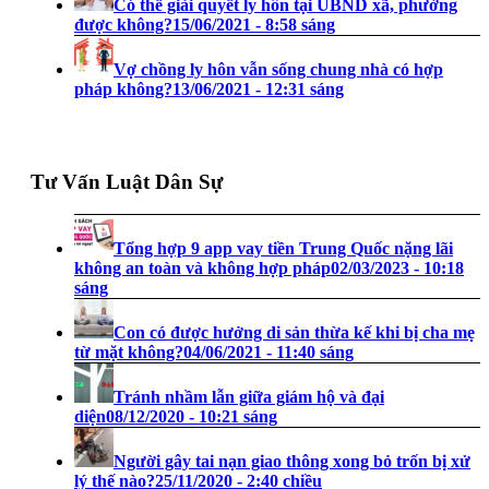
Có thể giải quyết ly hôn tại UBND xã, phường
được không?
15/06/2021 - 8:58 sáng
Vợ chồng ly hôn vẫn sống chung nhà có hợp
pháp không?
13/06/2021 - 12:31 sáng
Tư Vấn Luật Dân Sự
Tổng hợp 9 app vay tiền Trung Quốc nặng lãi
không an toàn và không hợp pháp
02/03/2023 - 10:18
sáng
Con có được hưởng di sản thừa kế khi bị cha mẹ
từ mặt không?
04/06/2021 - 11:40 sáng
Tránh nhầm lẫn giữa giám hộ và đại
diện
08/12/2020 - 10:21 sáng
Người gây tai nạn giao thông xong bỏ trốn bị xử
lý thế nào?
25/11/2020 - 2:40 chiều