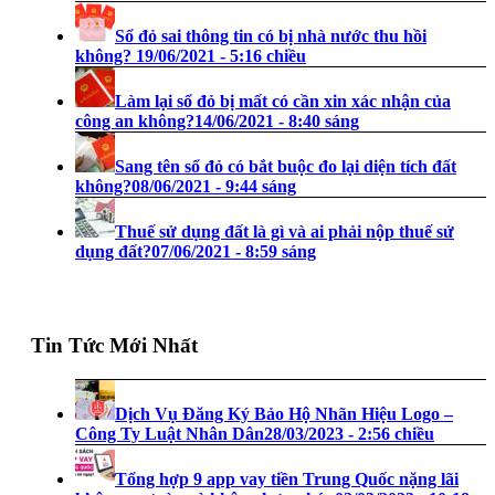
Sổ đỏ sai thông tin có bị nhà nước thu hồi
không?
19/06/2021 - 5:16 chiều
Làm lại sổ đỏ bị mất có cần xin xác nhận của
công an không?
14/06/2021 - 8:40 sáng
Sang tên sổ đỏ có bắt buộc đo lại diện tích đất
không?
08/06/2021 - 9:44 sáng
Thuế sử dụng đất là gì và ai phải nộp thuế sử
dụng đất?
07/06/2021 - 8:59 sáng
Tin Tức Mới Nhất
Dịch Vụ Đăng Ký Bảo Hộ Nhãn Hiệu Logo –
Công Ty Luật Nhân Dân
28/03/2023 - 2:56 chiều
Tổng hợp 9 app vay tiền Trung Quốc nặng lãi