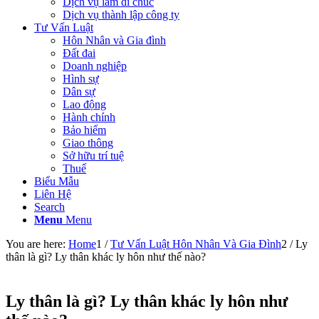
Dịch vụ làm di chúc
Dịch vụ thành lập công ty
Tư Vấn Luật
Hôn Nhân và Gia đình
Đất đai
Doanh nghiệp
Hình sự
Dân sự
Lao động
Hành chính
Bảo hiểm
Giao thông
Sở hữu trí tuệ
Thuế
Biểu Mẫu
Liên Hệ
Search
Menu
Menu
You are here:
Home
1
/
Tư Vấn Luật Hôn Nhân Và Gia Đình
2
/
Ly
thân là gì? Ly thân khác ly hôn như thế nào?
Ly thân là gì? Ly thân khác ly hôn như