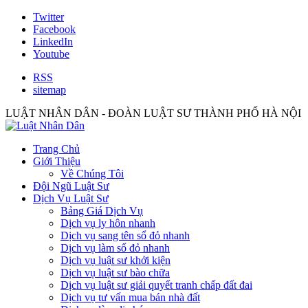
Twitter
Facebook
LinkedIn
Youtube
RSS
sitemap
LUẬT NHÂN DÂN - ĐOÀN LUẬT SƯ THÀNH PHỐ HÀ NỘI
Trang Chủ
Giới Thiệu
Về Chúng Tôi
Đội Ngũ Luật Sư
Dịch Vụ Luật Sư
Bảng Giá Dịch Vụ
Dịch vụ ly hôn nhanh
Dịch vụ sang tên sổ đỏ nhanh
Dịch vụ làm sổ đỏ nhanh
Dịch vụ luật sư khởi kiện
Dịch vụ luật sư bào chữa
Dịch vụ luật sư giải quyết tranh chấp đất đai
Dịch vụ tư vấn mua bán nhà đất