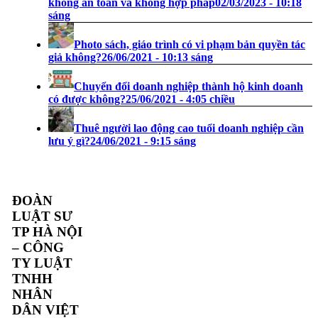
không an toàn và không hợp pháp
02/03/2023 - 10:18
sáng
Photo sách, giáo trình có vi phạm bản quyền tác
giả không?
26/06/2021 - 10:13 sáng
Chuyển đổi doanh nghiệp thành hộ kinh doanh
có được không?
25/06/2021 - 4:05 chiều
Thuê người lao động cao tuổi doanh nghiệp cần
lưu ý gì?
24/06/2021 - 9:15 sáng
ĐOÀN
LUẬT SƯ
TP HÀ NỘI
– CÔNG
TY LUẬT
TNHH
NHÂN
DÂN VIỆT