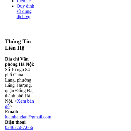
Liên hệ
Quy định
sử dụng
dịch vụ
Thông Tin
Liên Hệ
Địa chỉ Văn
phòng Hà Nội:
Số 16 ngõ 84
phố Chùa
Láng, phường
Láng Thượng,
quận Đống Đa,
thành phố Hà
Nội. <
Xem bản
đồ
>
Email:
luatnhandan@gmail.com
Điện thoại
:
02462.587.666