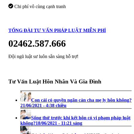
Chi phí vô cùng cạnh tranh
TỔNG ĐÀI TƯ VẤN PHÁP LUẬT MIỄN PHÍ
02462.587.666
Đội ngũ luật sư luôn sẵn sàng hỗ trợ!
Tư Vấn Luật Hôn Nhân Và Gia Đình
Con cái có quyền ngăn cản cha mẹ ly hôn không?
21/06/2021 - 4:38 chiều
Sống thử trước khi kết hôn có vi phạm pháp luật
không?
18/06/2021 - 11:21 sáng