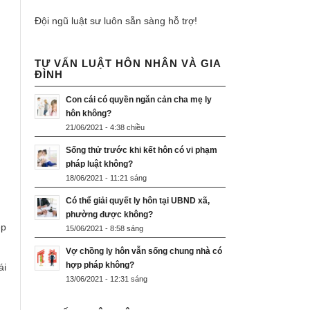
Đội ngũ luật sư luôn sẵn sàng hỗ trợ!
TƯ VẤN LUẬT HÔN NHÂN VÀ GIA
ĐÌNH
Con cái có quyền ngăn cản cha mẹ ly
hôn không?
21/06/2021 - 4:38 chiều
Sống thử trước khi kết hôn có vi phạm
pháp luật không?
18/06/2021 - 11:21 sáng
Có thể giải quyết ly hôn tại UBND xã,
phường được không?
ệp
15/06/2021 - 8:58 sáng
Vợ chồng ly hôn vẫn sống chung nhà có
hợp pháp không?
ái
13/06/2021 - 12:31 sáng