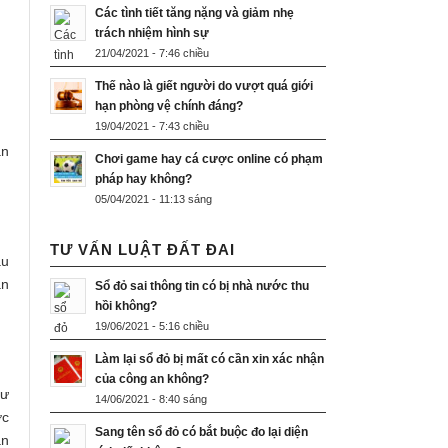
Các tình tiết tăng nặng và giảm nhẹ
trách nhiệm hình sự
21/04/2021 - 7:46 chiều
Thế nào là giết người do vượt quá giới
hạn phòng vệ chính đáng?
19/04/2021 - 7:43 chiều
an
Chơi game hay cá cược online có phạm
pháp hay không?
05/04/2021 - 11:13 sáng
TƯ VẤN LUẬT ĐẤT ĐAI
ầu
ạn
Sổ đỏ sai thông tin có bị nhà nước thu
hồi không?
19/06/2021 - 5:16 chiều
Làm lại sổ đỏ bị mất có cần xin xác nhận
của công an không?
tư
14/06/2021 - 8:40 sáng
ợc
Sang tên sổ đỏ có bắt buộc đo lại diện
ạn