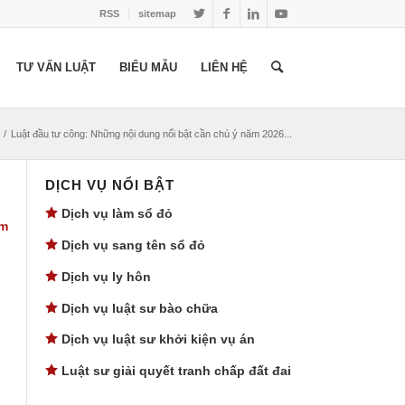
RSS
sitemap
TƯ VẤN LUẬT
BIỂU MẪU
LIÊN HỆ
/
Luật đầu tư công: Những nội dung nổi bật cần chú ý năm 2026...
DỊCH VỤ NỔI BẬT
Dịch vụ làm sổ đỏ
ăm
Dịch vụ sang tên sổ đỏ
Dịch vụ ly hôn
Dịch vụ luật sư bào chữa
Dịch vụ luật sư khởi kiện vụ án
Luật sư giải quyết tranh chấp đất đai