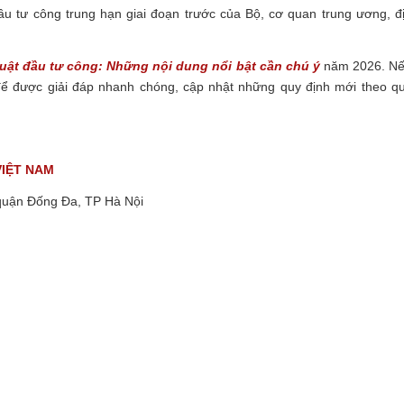
 tư công trung hạn giai đoạn trước của Bộ, cơ quan trung ương, đ
uật đầu tư công: Những nội dung nổi bật cần chú ý
năm 2026.
Nế
để được giải đáp nhanh chóng, cập nhật những quy định mới theo q
VIỆT NAM
quận Đống Đa, TP Hà Nội