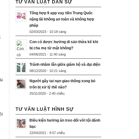
TƯ VẤN LUẬT DÂN SỰ
Tổng hợp 9 app vay tiền Trung Quốc
nặng lãi không an toàn và không hợp
pháp
02/03/2023 - 10:18 sáng
;
Con có được hưởng di sản thừa kế khi
bị cha mẹ từ mặt không?
04/06/2021 - 11:40 sáng
Tránh nhầm lẫn giữa giám hộ và đại diện
08/12/2020 - 10:21 sáng
ài
Người gây tai nạn giao thông xong bỏ
trốn bị xử lý thế nào?
25/11/2020 - 2:40 chiều
TƯ VẤN LUẬT HÌNH SỰ
ội
Điều kiện hưởng án treo đối với tội đánh
bạc
22/04/2021 - 9:57 chiều