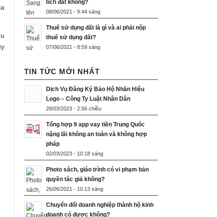
tích đất không?
ịa
08/06/2021 - 9:44 sáng
Thuế sử dụng đất là gì và ai phải nộp
u
thuế sử dụng đất?
uy
07/06/2021 - 8:59 sáng
TIN TỨC MỚI NHẤT
Dịch Vụ Đăng Ký Bảo Hộ Nhãn Hiệu
Logo – Công Ty Luật Nhân Dân
28/03/2023 - 2:56 chiều
Tổng hợp 9 app vay tiền Trung Quốc
nặng lãi không an toàn và không hợp
pháp
02/03/2023 - 10:18 sáng
Photo sách, giáo trình có vi phạm bản
quyền tác giả không?
26/06/2021 - 10:13 sáng
Chuyển đổi doanh nghiệp thành hộ kinh
doanh có được không?