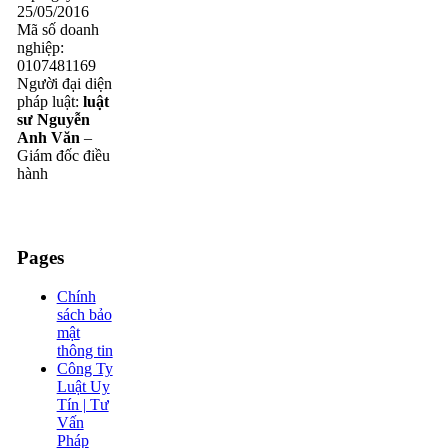
25/05/2016
Mã số doanh
nghiệp:
0107481169
Người đại diện
pháp luật:
luật
sư Nguyễn
Anh Văn
–
Giám đốc điều
hành
Pages
Chính
sách bảo
mật
thông tin
Công Ty
Luật Uy
Tín | Tư
Vấn
Pháp