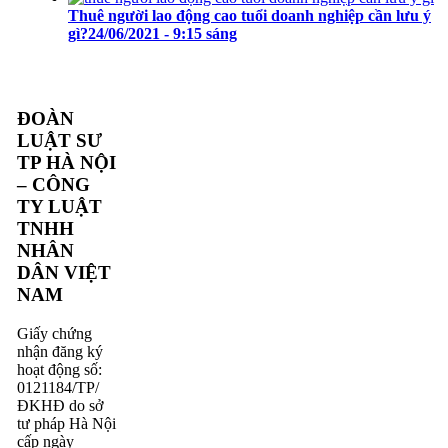
Thuê người lao động cao tuổi doanh nghiệp cần lưu ý
gì?
24/06/2021 - 9:15 sáng
ĐOÀN
LUẬT SƯ
TP HÀ NỘI
– CÔNG
TY LUẬT
TNHH
NHÂN
DÂN VIỆT
NAM
Giấy chứng
nhận đăng ký
hoạt động số:
0121184/TP/
ĐKHĐ do sở
tư pháp Hà Nội
cấp ngày