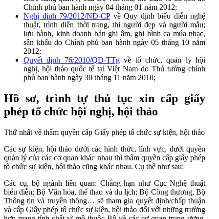
Chính phủ ban hành ngày 04 tháng 01 năm 2012;
Nghị định 79/2012/NĐ-CP
về Quy định biểu diễn nghệ
thuật, trình diễn thời trang, thi người đẹp và người mẫu;
lưu hành, kinh doanh bản ghi âm, ghi hình ca múa nhạc,
sân khấu do Chính phủ ban hành ngày 05 tháng 10 năm
2012;
Quyết định 76/2010/QĐ-TTg
về tổ chức, quản lý hội
nghị, hội thảo quốc tế tại Việt Nam do Thủ tướng chính
phủ ban hành ngày 30 tháng 11 năm 2010;
Hồ sơ, trình tự thủ tục xin cấp giấy
phép tổ chức hội nghị, hội thảo
Thứ nhất về thẩm quyền cấp Giấy phép tổ chức sự kiện, hội thảo
Các sự kiện, hội thảo dưới các hình thức, lĩnh vực, dưới quyền
quản lý của các cơ quan khác nhau thì thẩm quyền cấp giấy phép
tổ chức sự kiện, hội thảo cũng khác nhau. Cụ thể như sau:
Các cụ, bộ ngành liên quan: Chẳng hạn như Cục Nghệ thuật
biểu diễn; Bộ Văn hóa, thể thao và du lịch; Bộ Công thương, Bộ
Thông tin và truyền thông… sẽ tham gia quyết định/chấp thuận
và cấp Giấy phép tổ chức sự kiện, hội thảo đối với những trường
hợp mang tính chất vĩ mô thuộc Bộ và các cơ quan trung ương,