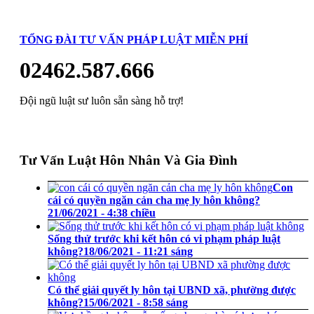
TỔNG ĐÀI TƯ VẤN PHÁP LUẬT MIỄN PHÍ
02462.587.666
Đội ngũ luật sư luôn sẵn sàng hỗ trợ!
Tư Vấn Luật Hôn Nhân Và Gia Đình
Con
cái có quyền ngăn cản cha mẹ ly hôn không?
21/06/2021 - 4:38 chiều
Sống thử trước khi kết hôn có vi phạm pháp luật
không?
18/06/2021 - 11:21 sáng
Có thể giải quyết ly hôn tại UBND xã, phường được
không?
15/06/2021 - 8:58 sáng