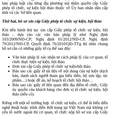
bản pháp luật của từng địa phương mà thẩm quyền cấp Giấy
phép tổ chức, sự kiện hội thảo thuộc về Ủy ban nhân dân cấp
tỉnh và các Sở liên quan.
Thứ hai, hồ sơ xin cấp Giấy phép tổ chức sự kiện, hội thảo
Khi tiến hành thủ tục xin cấp Giấy phép tổ chức sự kiện, hội
thảo – dựa vào các văn bản pháp lý như Nghị định
103/2009/NĐ-CP; Nghị định 01/2012/NĐ-CP, Nghị định
79/2012/NĐ-CP, Quyết định 76/2010/QĐ-TTg thì nhìn chung
hồ sơ cần có những giấy tờ cụ thể sau đây:
Văn bản pháp lý xác nhận tư cách pháp lý của cơ quan, tổ
chức thực hiện sự kiện, hội thảo.
Đơn xin cấp Giấy phép tổ chức sự kiện/hội thảo.
Bản sao các giấy tờ tài liệu về nội dung của sự kiện (kịch
bản, danh sách người tham gia biểu diễn, bộ sưu tập, tác
phẩm…) hoặc đề án, kế hoạch tổ chức hội thảo…
Bản sao các giấy tờ liên quan đến địa điểm tổ chức, Giấy
ủy quyền của khách hàng cho đơn vị tổ chức sự kiện, hội
thảo (nếu có).
Riêng với một số trường hợp tổ chức sự kiện, có thể là biểu diễn
nghệ thuật hoặc trình diễn thời trang tại Việt Nam mà không có
yếu tố nước ngoài thì cơ quan, tổ chức nộp hồ sơ xin cấp Giấy