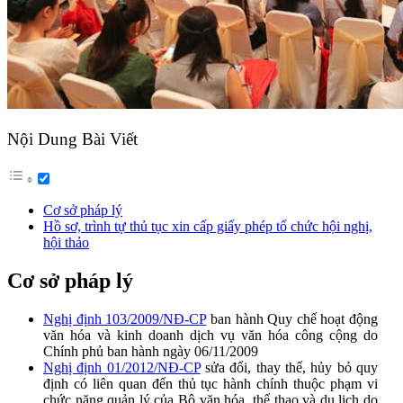
Nội Dung Bài Viết
Cơ sở pháp lý
Hồ sơ, trình tự thủ tục xin cấp giấy phép tổ chức hội nghị,
hội thảo
Cơ sở pháp lý
Nghị định 103/2009/NĐ-CP
ban hành Quy chế hoạt động
văn hóa và kinh doanh dịch vụ văn hóa công cộng do
Chính phủ ban hành ngày 06/11/2009
Nghị định 01/2012/NĐ-CP
sửa đổi, thay thế, hủy bỏ quy
định có liên quan đến thủ tục hành chính thuộc phạm vi
chức năng quản lý của Bộ văn hóa, thể thao và du lịch do