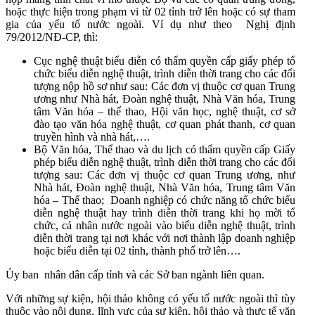
hoặc thực hiện trong phạm vi từ 02 tỉnh trở lên hoặc có sự tham
gia của yếu tố nước ngoài. Ví dụ như theo Nghị định
79/2012/NĐ-CP, thì:
Cục nghệ thuật biểu diễn có thẩm quyền cấp giấy phép tổ
chức biểu diễn nghệ thuật, trình diễn thời trang cho các đối
tượng nộp hồ sơ như sau: Các đơn vị thuộc cơ quan Trung
ương như Nhà hát, Đoàn nghệ thuật, Nhà Văn hóa, Trung
tâm Văn hóa – thể thao, Hội văn học, nghệ thuật, cơ sở
đào tạo văn hóa nghệ thuật, cơ quan phát thanh, cơ quan
truyền hình và nhà hát,….
Bộ Văn hóa, Thể thao và du lịch có thẩm quyền cấp Giấy
phép biểu diễn nghệ thuật, trình diễn thời trang cho các đối
tượng sau: Các đơn vị thuộc cơ quan Trung ương, như
Nhà hát, Đoàn nghệ thuật, Nhà Văn hóa, Trung tâm Văn
hóa – Thể thao; Doanh nghiệp có chức năng tổ chức biểu
diễn nghệ thuật hay trình diễn thời trang khi họ mời tổ
chức, cá nhân nước ngoài vào biểu diễn nghệ thuật, trình
diễn thời trang tại nơi khác với nơi thành lập doanh nghiệp
hoặc biểu diễn tại 02 tỉnh, thành phố trở lên….
Ủy ban nhân dân cấp tỉnh và các Sở ban ngành liên quan.
Với những sự kiện, hội thảo không có yếu tố nước ngoài thì tùy
thuộc vào nội dung, lĩnh vực của sự kiện, hội thảo và thực tế văn