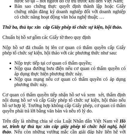
nước sở tại – nơi người đó cư trú trước khi đến Việt Nam;
Bản sao chứng thực quyết định thành lập hoặc Giấy
chứng nhận đăng ký doanh nghiệp đối với doanh nghiệp
có chức năng hoạt động văn hóa nghệ thuật; …
Thứ ba, thủ tục xin cấp Giấy phép tổ chức sự kiện, hội thảo.
Chuẩn bị hồ sơ gồm các Giấy tờ theo quy định
Nộp hồ sơ đã chuẩn bị lên cơ quan có thẩm quyền cấp Giấy
phép tổ chức sự kiện, hội thảo với các phương thức như sau:
Nộp trực tiếp tại cơ quan có thẩm quyền;
Nộp qua đường bưu điện nếu cơ quan có thẩm quyền có
áp dụng thực hiện phương thức này.
Nộp qua mạng nếu cơ quan có thẩm quyền có áp dụng
phương thức này.
Cơ quan có thẩm quyền tiếp nhận hồ sơ và xem xét, thẩm định
nội dung hồ sơ và cấp Giấy phép tổ chức sự kiện, hội thảo nếu
hồ sơ hợp lệ. Trường hợp không cấp Giấy phép, cơ quan có thẩm
quyền phải trả lời bằng văn bản và nêu rõ lý do.
Trên đây là những chia sẻ của Luật Nhân dân Việt Nam về
Hồ
sơ, trình tự thủ tục xin cấp giấy phép tổ chức hội nghị, hội
thảo
.
Nếu còn những vướng mắc cần giải đáp hãy liên hệ với