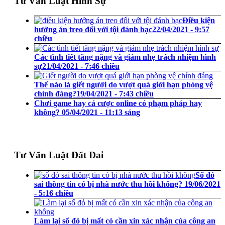
Tư Vấn Luật Hình Sự
Điều kiện
hưởng án treo đối với tội đánh bạc
22/04/2021 - 9:57
chiều
Các tình tiết tăng nặng và giảm nhẹ trách nhiệm hình
sự
21/04/2021 - 7:46 chiều
Thế nào là giết người do vượt quá giới hạn phòng vệ
chính đáng?
19/04/2021 - 7:43 chiều
Chơi game hay cá cược online có phạm pháp hay
không?
05/04/2021 - 11:13 sáng
Tư Vấn Luật Đất Đai
Sổ đỏ
sai thông tin có bị nhà nước thu hồi không?
19/06/2021
- 5:16 chiều
Làm lại sổ đỏ bị mất có cần xin xác nhận của công an