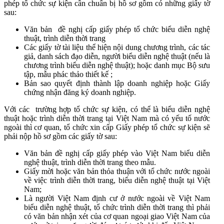
phép tổ chức sự kiện cần chuẩn bị hồ sơ gồm có những giấy tờ
sau:
Văn bản đề nghị cấp giấy phép tổ chức biểu diễn nghệ
thuật, trình diễn thời trang
Các giấy tờ tài liệu thể hiện nội dung chương trình, các tác
giả, danh sách đạo diễn, người biểu diễn nghệ thuật (nếu là
chương trình biểu diễn nghệ thuật); hoặc danh mục Bộ sưu
tập, mẫu phác thảo thiết kế ;
Bản sao quyết định thành lập doanh nghiệp hoặc Giấy
chứng nhận đăng ký doanh nghiệp.
Với các trường hợp tổ chức sự kiện, có thể là biểu diễn nghệ
thuật hoặc trình diễn thời trang tại Việt Nam mà có yếu tố nước
ngoài thì cơ quan, tổ chức xin cấp Giấy phép tổ chức sự kiện sẽ
phải nộp hồ sơ gồm các giấy tờ sau:
Văn bản đề nghị cấp giấy phép vào Việt Nam biểu diễn
nghệ thuật, trình diễn thời trang theo mẫu.
Giấy mời hoặc văn bản thỏa thuận với tổ chức nước ngoài
về việc trình diễn thời trang, biểu diễn nghệ thuật tại Việt
Nam;
Là người Việt Nam định cư ở nước ngoài về Việt Nam
biểu diễn nghệ thuật, tổ chức trình diễn thời trang thì phải
có văn bản nhận xét của cơ quan ngoại giao Việt Nam của