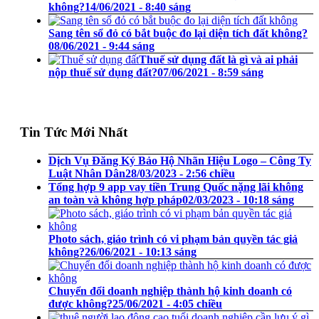
không?
14/06/2021 - 8:40 sáng
Sang tên sổ đỏ có bắt buộc đo lại diện tích đất không?
08/06/2021 - 9:44 sáng
Thuế sử dụng đất là gì và ai phải
nộp thuế sử dụng đất?
07/06/2021 - 8:59 sáng
Tin Tức Mới Nhất
Dịch Vụ Đăng Ký Bảo Hộ Nhãn Hiệu Logo – Công Ty
Luật Nhân Dân
28/03/2023 - 2:56 chiều
Tổng hợp 9 app vay tiền Trung Quốc nặng lãi không
an toàn và không hợp pháp
02/03/2023 - 10:18 sáng
Photo sách, giáo trình có vi phạm bản quyền tác giả
không?
26/06/2021 - 10:13 sáng
Chuyển đổi doanh nghiệp thành hộ kinh doanh có
được không?
25/06/2021 - 4:05 chiều