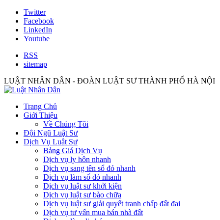
Twitter
Facebook
LinkedIn
Youtube
RSS
sitemap
LUẬT NHÂN DÂN - ĐOÀN LUẬT SƯ THÀNH PHỐ HÀ NỘI
Trang Chủ
Giới Thiệu
Về Chúng Tôi
Đội Ngũ Luật Sư
Dịch Vụ Luật Sư
Bảng Giá Dịch Vụ
Dịch vụ ly hôn nhanh
Dịch vụ sang tên sổ đỏ nhanh
Dịch vụ làm sổ đỏ nhanh
Dịch vụ luật sư khởi kiện
Dịch vụ luật sư bào chữa
Dịch vụ luật sư giải quyết tranh chấp đất đai
Dịch vụ tư vấn mua bán nhà đất