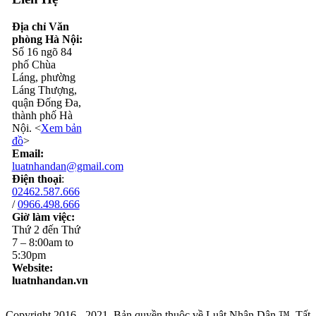
Địa chỉ Văn
phòng Hà Nội:
Số 16 ngõ 84
phố Chùa
Láng, phường
Láng Thượng,
quận Đống Đa,
thành phố Hà
Nội. <
Xem bản
đồ
>
Email:
luatnhandan@gmail.com
Điện thoại
:
02462.587.666
/
0966.498.666
Giờ làm việc:
Thứ 2 đến Thứ
7 – 8:00am to
5:30pm
Website:
luatnhandan.vn
Copyright 2016 - 2021. Bản quyền thuộc về Luật Nhân Dân ™. Tất