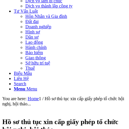
Dịch vụ làm di chúc
Dịch vụ thành lập công ty
Tư Vấn Luật
Hôn Nhân và Gia đình
Đất đai
Doanh nghiệp
Hình sự
Dân sự
Lao động
Hành chính
Bảo hiểm
Giao thông
Sở hữu trí tuệ
Thuế
Biểu Mẫu
Liên Hệ
Search
Menu
Menu
You are here:
Home
1
/
Hồ sơ thủ tục xin cấp giấy phép tổ chức hội
nghị, hội thảo...
Hồ sơ thủ tục xin cấp giấy phép tổ chức