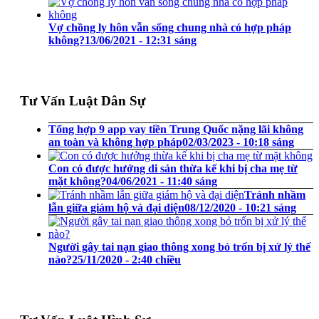
Vợ chồng ly hôn vẫn sống chung nhà có hợp pháp
không?
13/06/2021 - 12:31 sáng
Tư Vấn Luật Dân Sự
Tổng hợp 9 app vay tiền Trung Quốc nặng lãi không
an toàn và không hợp pháp
02/03/2023 - 10:18 sáng
Con có được hưởng di sản thừa kế khi bị cha mẹ từ
mặt không?
04/06/2021 - 11:40 sáng
Tránh nhầm
lẫn giữa giám hộ và đại diện
08/12/2020 - 10:21 sáng
Người gây tai nạn giao thông xong bỏ trốn bị xử lý thế
nào?
25/11/2020 - 2:40 chiều