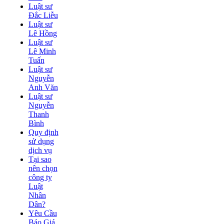
Luật sư
Đắc Liễu
Luật sư
Lê Hồng
Luật sư
Lê Minh
Tuấn
Luật sư
Nguyễn
Anh Văn
Luật sư
Nguyễn
Thanh
Bình
Quy định
sử dụng
dịch vụ
Tại sao
nên chọn
công ty
Luật
Nhân
Dân?
Yêu Cầu
Báo Giá