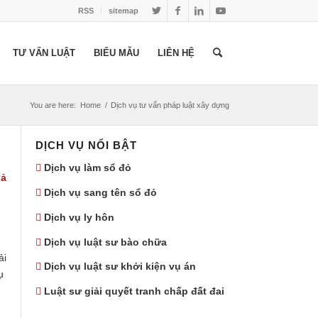
RSS
sitemap
TƯ VẤN LUẬT
BIỂU MẪU
LIÊN HỆ
You are here:
Home
/
Dịch vụ tư vấn pháp luật xây dựng
DỊCH VỤ NỔI BẬT
Dịch vụ làm sổ đỏ
uả
Dịch vụ sang tên sổ đỏ
Dịch vụ ly hôn
Dịch vụ luật sư bào chữa
ải
Dịch vụ luật sư khởi kiện vụ án
vụ
Luật sư giải quyết tranh chấp đất đai