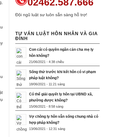
02462.587.666
g,
Đội ngũ luật sư luôn sẵn sàng hỗ trợ!
ầu
TƯ VẤN LUẬT HÔN NHÂN VÀ GIA
ĐÌNH
ây
Con cái có quyền ngăn cản cha mẹ ly
hôn không?
21/06/2021 - 4:38 chiều
Sống thử trước khi kết hôn có vi phạm
ều
pháp luật không?
18/06/2021 - 11:21 sáng
ật
Có thể giải quyết ly hôn tại UBND xã,
vụ
phường được không?
15/06/2021 - 8:58 sáng
Vợ chồng ly hôn vẫn sống chung nhà có
hợp pháp không?
13/06/2021 - 12:31 sáng