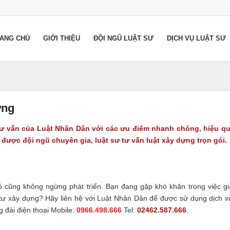
ANG CHỦ
GIỚI THIỆU
ĐỘI NGŨ LUẬT SƯ
DỊCH VỤ LUẬT SƯ
ựng
tư vấn của Luật Nhân Dân với các ưu điểm nhanh chóng, hiệu q
 được đội ngũ chuyên gia, luật sư tư vấn luật xây dựng trọn gói.
ó cũng không ngừng phát triển. Bạn đang gặp khó khăn trong việc gi
tư xây dựng? Hãy liên hệ với Luật Nhân Dân để được sử dụng dịch 
g đài điện thoại Mobile:
0966.498.666
Tel:
02462.587.666
.