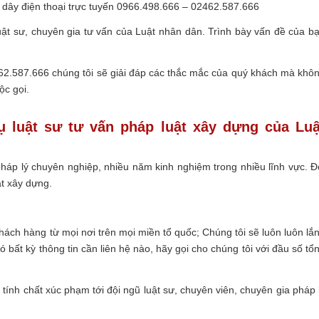
 dây điện thoại trực tuyến 0966.498.666 – 02462.587.666
uật sư, chuyên gia tư vấn của Luật nhân dân. Trình bày vấn đề của b
62.587.666 chúng tôi sẽ giải đáp các thắc mắc của quý khách mà khô
ộc gọi.
ụ luật sư tư vấn pháp luật xây dựng của Luậ
háp lý chuyên nghiệp, nhiều năm kinh nghiệm trong nhiều lĩnh vực. Đ
t xây dựng.
hách hàng từ mọi nơi trên mọi miền tổ quốc; Chúng tôi sẽ luôn luôn lắ
 bất kỳ thông tin cần liên hệ nào, hãy gọi cho chúng tôi với đầu số tổ
 tính chất xúc phạm tới đội ngũ luật sư, chuyên viên, chuyên gia pháp 