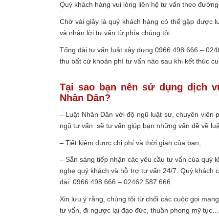
Quý khách hàng vui lòng liên hệ tư vấn theo đường
Chờ vài giây là quý khách hàng có thể gặp được l
và nhận lời tư vấn từ phía chúng tôi.
Tổng đài tư vấn luật xây dựng 0966.498.666 – 024
thu bất cứ khoản phí tư vấn nào sau khi kết thúc cu
Tại sao bạn nên sử dụng dịch v
Nhân Dân?
– Luật Nhân Dân với độ ngũ luật sư, chuyên viên p
ngũ tư vấn sẽ tư vấn giúp bạn những vấn đề về luậ
– Tiết kiệm được chi phí và thời gian của bạn;
– Sẵn sàng tiếp nhận các yêu cầu tư vấn của quý k
nghe quý khách và hỗ trợ tư vấn 24/7. Quý khách có
đài: 0966.498.666 – 02462.587.666
Xin lưu ý rằng, chúng tôi từ chối các cuộc gọi mang
tư vấn, đi ngược lại đạo đức, thuần phong mỹ tục…