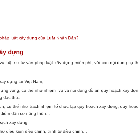
n pháp luật xây dựng của Luật Nhân Dân?
xây dựng
ụ luật sư tư vấn pháp luật xây dựng miễn phí, với các nội dung cụ t
xây dựng tại Việt Nam;
ựng vùng, cụ thể như nhiệm vụ và nội dung đồ án quy hoạch xây dự
 đặc thù..
n, cụ thể như trách nhiệm tổ chức lập quy hoạch xây dựng; quy hoạ
ng điểm dân cư nông thôn…
oạch xây dựng
ư điều kiện điều chỉnh, trình tự điều chỉnh…