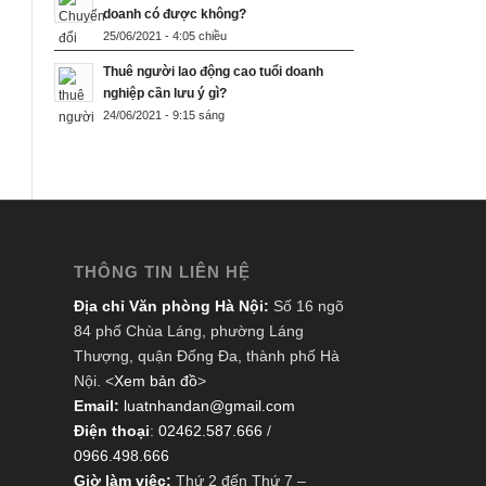
doanh có được không?
25/06/2021 - 4:05 chiều
Thuê người lao động cao tuổi doanh
nghiệp cần lưu ý gì?
24/06/2021 - 9:15 sáng
THÔNG TIN LIÊN HỆ
Địa chỉ Văn phòng Hà Nội:
Số 16 ngõ
84 phố Chùa Láng, phường Láng
Thượng, quận Đống Đa, thành phố Hà
Nội. <
Xem bản đồ
>
Email:
luatnhandan@gmail.com
Điện thoại
:
02462.587.666
/
0966.498.666
Giờ làm việc:
Thứ 2 đến Thứ 7 –