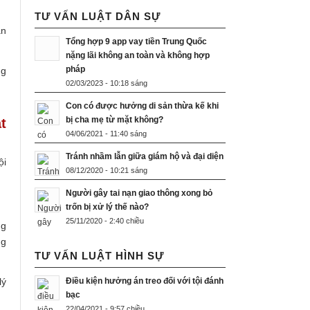
TƯ VẤN LUẬT DÂN SỰ
ạn
Tổng hợp 9 app vay tiền Trung Quốc
nặng lãi không an toàn và không hợp
pháp
ng
02/03/2023 - 10:18 sáng
Con có được hưởng di sản thừa kế khi
bị cha mẹ từ mặt không?
t
04/06/2021 - 11:40 sáng
Tránh nhầm lẫn giữa giám hộ và đại diện
ội
08/12/2020 - 10:21 sáng
Người gây tai nạn giao thông xong bỏ
trốn bị xử lý thế nào?
25/11/2020 - 2:40 chiều
ng
ng
TƯ VẤN LUẬT HÌNH SỰ
Điều kiện hưởng án treo đối với tội đánh
lý
bạc
22/04/2021 - 9:57 chiều