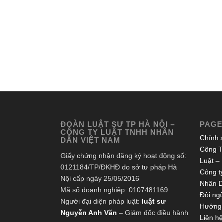
ĐOÀN LUẬT SƯ TP HÀ NỘI –
PAG
CÔNG TY LUẬT TNHH NHÂN
Chính 
DÂN VIỆT NAM
Công T
Giấy chứng nhận đăng ký hoạt động số:
Luật –
0121184/TP/ĐKHĐ do sở tư pháp Hà
Công ty
Nội cấp ngày 25/05/2016
Nhân 
Mã số doanh nghiệp: 0107481169
Đội ngũ
Người đại diện pháp luật:
luật sư
Hướng 
Nguyễn Anh Văn
– Giám đốc điều hành
Liên h