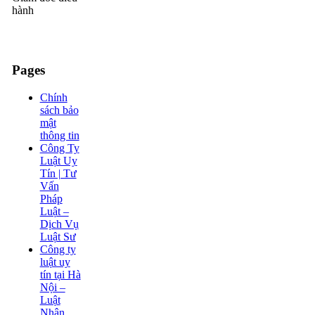
hành
Pages
Chính
sách bảo
mật
thông tin
Công Ty
Luật Uy
Tín | Tư
Vấn
Pháp
Luật –
Dịch Vụ
Luật Sư
Công ty
luật uy
tín tại Hà
Nội –
Luật
Nhân