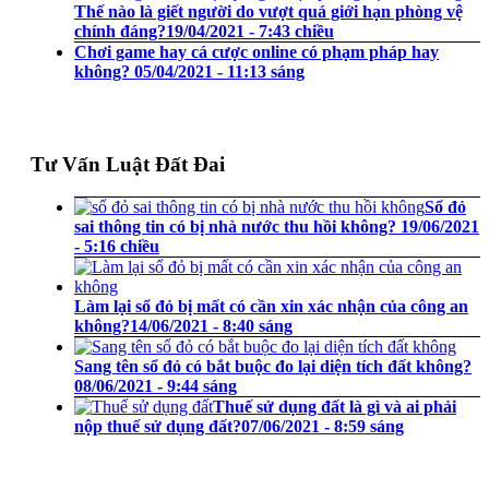
Thế nào là giết người do vượt quá giới hạn phòng vệ
chính đáng?
19/04/2021 - 7:43 chiều
Chơi game hay cá cược online có phạm pháp hay
không?
05/04/2021 - 11:13 sáng
Tư Vấn Luật Đất Đai
Sổ đỏ
sai thông tin có bị nhà nước thu hồi không?
19/06/2021
- 5:16 chiều
Làm lại sổ đỏ bị mất có cần xin xác nhận của công an
không?
14/06/2021 - 8:40 sáng
Sang tên sổ đỏ có bắt buộc đo lại diện tích đất không?
08/06/2021 - 9:44 sáng
Thuế sử dụng đất là gì và ai phải
nộp thuế sử dụng đất?
07/06/2021 - 8:59 sáng