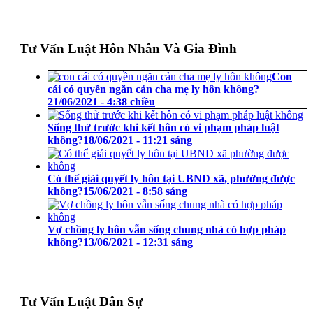
Tư Vấn Luật Hôn Nhân Và Gia Đình
Con
cái có quyền ngăn cản cha mẹ ly hôn không?
21/06/2021 - 4:38 chiều
Sống thử trước khi kết hôn có vi phạm pháp luật
không?
18/06/2021 - 11:21 sáng
Có thể giải quyết ly hôn tại UBND xã, phường được
không?
15/06/2021 - 8:58 sáng
Vợ chồng ly hôn vẫn sống chung nhà có hợp pháp
không?
13/06/2021 - 12:31 sáng
Tư Vấn Luật Dân Sự