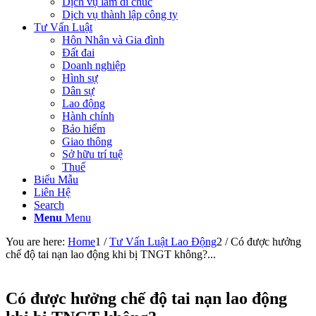
Dịch vụ làm di chúc
Dịch vụ thành lập công ty
Tư Vấn Luật
Hôn Nhân và Gia đình
Đất đai
Doanh nghiệp
Hình sự
Dân sự
Lao động
Hành chính
Bảo hiểm
Giao thông
Sở hữu trí tuệ
Thuế
Biểu Mẫu
Liên Hệ
Search
Menu
Menu
You are here:
Home
1
/
Tư Vấn Luật Lao Động
2
/
Có được hưởng
chế độ tai nạn lao động khi bị TNGT không?...
Có được hưởng chế độ tai nạn lao động