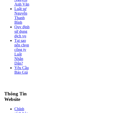
Anh Văn
Luật sư
Nguyễn
Thanh
Bình
Quy định
sử dụng
dịch vụ
Tại sao
nên chọn
công ty
Luật
Nhân
Dân?
Yêu Cầu
Báo Giá
Thông Tin
Website
Chính