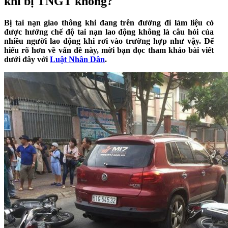
khi bị TNGT không?
Bị tai nạn giao thông khi đang trên đường đi làm liệu có
được hưởng chế độ tai nạn lao động không là câu hỏi của
nhiều người lao động khi rơi vào trường hợp như vậy. Để
hiểu rõ hơn về vấn đề này, mời bạn đọc tham khảo bài viết
dưới đây với
Luật Nhân Dân
.