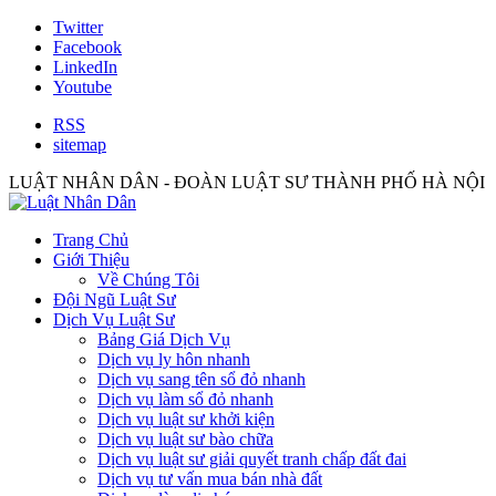
Twitter
Facebook
LinkedIn
Youtube
RSS
sitemap
LUẬT NHÂN DÂN - ĐOÀN LUẬT SƯ THÀNH PHỐ HÀ NỘI
Trang Chủ
Giới Thiệu
Về Chúng Tôi
Đội Ngũ Luật Sư
Dịch Vụ Luật Sư
Bảng Giá Dịch Vụ
Dịch vụ ly hôn nhanh
Dịch vụ sang tên sổ đỏ nhanh
Dịch vụ làm sổ đỏ nhanh
Dịch vụ luật sư khởi kiện
Dịch vụ luật sư bào chữa
Dịch vụ luật sư giải quyết tranh chấp đất đai
Dịch vụ tư vấn mua bán nhà đất