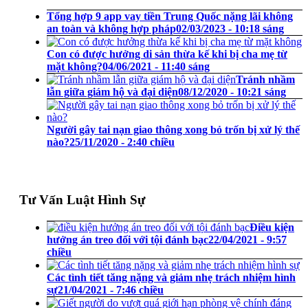
Tổng hợp 9 app vay tiền Trung Quốc nặng lãi không
an toàn và không hợp pháp
02/03/2023 - 10:18 sáng
Con có được hưởng di sản thừa kế khi bị cha mẹ từ
mặt không?
04/06/2021 - 11:40 sáng
Tránh nhầm
lẫn giữa giám hộ và đại diện
08/12/2020 - 10:21 sáng
Người gây tai nạn giao thông xong bỏ trốn bị xử lý thế
nào?
25/11/2020 - 2:40 chiều
Tư Vấn Luật Hình Sự
Điều kiện
hưởng án treo đối với tội đánh bạc
22/04/2021 - 9:57
chiều
Các tình tiết tăng nặng và giảm nhẹ trách nhiệm hình
sự
21/04/2021 - 7:46 chiều