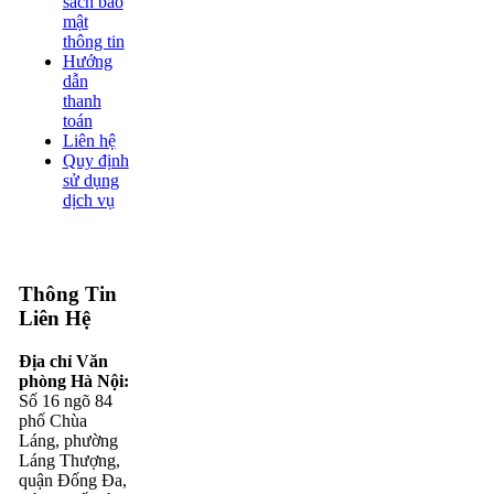
sách bảo
mật
thông tin
Hướng
dẫn
thanh
toán
Liên hệ
Quy định
sử dụng
dịch vụ
Thông Tin
Liên Hệ
Địa chỉ Văn
phòng Hà Nội:
Số 16 ngõ 84
phố Chùa
Láng, phường
Láng Thượng,
quận Đống Đa,