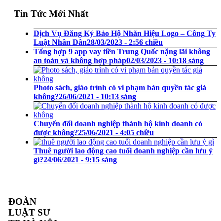
Tin Tức Mới Nhất
Dịch Vụ Đăng Ký Bảo Hộ Nhãn Hiệu Logo – Công Ty
Luật Nhân Dân
28/03/2023 - 2:56 chiều
Tổng hợp 9 app vay tiền Trung Quốc nặng lãi không
an toàn và không hợp pháp
02/03/2023 - 10:18 sáng
Photo sách, giáo trình có vi phạm bản quyền tác giả
không?
26/06/2021 - 10:13 sáng
Chuyển đổi doanh nghiệp thành hộ kinh doanh có
được không?
25/06/2021 - 4:05 chiều
Thuê người lao động cao tuổi doanh nghiệp cần lưu ý
gì?
24/06/2021 - 9:15 sáng
ĐOÀN
LUẬT SƯ