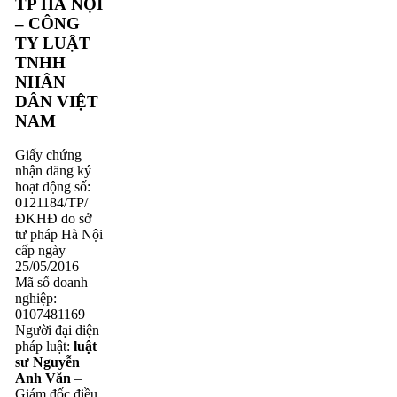
TP HÀ NỘI
– CÔNG
TY LUẬT
TNHH
NHÂN
DÂN VIỆT
NAM
Giấy chứng
nhận đăng ký
hoạt động số:
0121184/TP/
ĐKHĐ do sở
tư pháp Hà Nội
cấp ngày
25/05/2016
Mã số doanh
nghiệp:
0107481169
Người đại diện
pháp luật:
luật
sư Nguyễn
Anh Văn
–
Giám đốc điều