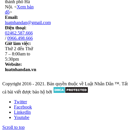
thành phố Hà
Nội. <
Xem bản
đồ
>
Email:
luatnhandan@gmail.com
Điện thoại
:
02462.587.666
/
0966.498.666
Giờ làm việc:
Thứ 2 đến Thứ
7 – 8:00am to
5:30pm
Website:
luatnhandan.vn
Copyright 2016 - 2021. Bản quyền thuộc về Luật Nhân Dân ™. Tất
cả bài viết được bảo hộ bởi
Twitter
Facebook
LinkedIn
Youtube
Scroll to top