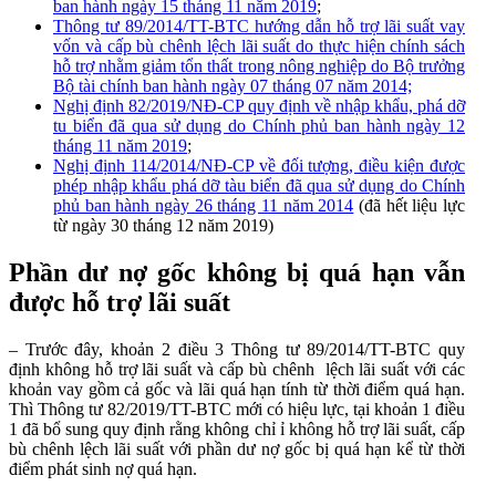
ban hành ngày 15 tháng 11 năm 2019
;
Thông tư 89/2014/TT-BTC hướng dẫn hỗ trợ lãi suất vay
vốn và cấp bù chênh lệch lãi suất do thực hiện chính sách
hỗ trợ nhằm giảm tổn thất trong nông nghiệp do Bộ trưởng
Bộ tài chính ban hành ngày 07 tháng 07 năm 2014;
Nghị định 82/2019/NĐ-CP quy định về nhập khẩu, phá dỡ
tu biển đã qua sử dụng do Chính phủ ban hành ngày 12
tháng 11 năm 2019
;
Nghị định 114/2014/NĐ-CP về đối tượng, điều kiện được
phép nhập khẩu phá dỡ tàu biển đã qua sử dụng do Chính
phủ ban hành ngày 26 tháng 11 năm 2014
(đã hết liệu lực
từ ngày 30 tháng 12 năm 2019)
Phần dư nợ gốc không bị quá hạn vẫn
được hỗ trợ lãi suất
– Trước đây, khoản 2 điều 3 Thông tư 89/2014/TT-BTC quy
định không hỗ trợ lãi suất và cấp bù chênh lệch lãi suất với các
khoản vay gồm cả gốc và lãi quá hạn tính từ thời điểm quá hạn.
Thì Thông tư 82/2019/TT-BTC mới có hiệu lực, tại khoản 1 điều
1 đã bổ sung quy định rằng không chỉ ỉ không hỗ trợ lãi suất, cấp
bù chênh lệch lãi suất với phần dư nợ gốc bị quá hạn kể từ thời
điểm phát sinh nợ quá hạn.