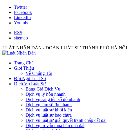
Twitter
Facebook
LinkedIn
Youtube
RSS
sitemap
LUẬT NHÂN DÂN - ĐOÀN LUẬT SƯ THÀNH PHỐ HÀ NỘI
Trang Chủ
Giới Thiệu
Về Chúng Tôi
Đội Ngũ Luật Sư
Dịch Vụ Luật Sư
Bảng Giá Dịch Vụ
Dịch vụ ly hôn nhanh
Dịch vụ sang tên sổ đỏ nhanh
Dịch vụ làm sổ đỏ nhanh
Dịch vụ luật sư khởi kiện
Dịch vụ luật sư bào chữa
Dịch vụ luật sư giải quyết tranh chấp đất đai
Dịch vụ tư vấn mua bán nhà đất