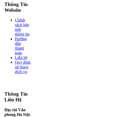
Thông Tin
Website
Chính
sách bảo
mật
thông tin
Hướng
dẫn
thanh
toán
Liên hệ
Quy định
sử dụng
dịch vụ
Thông Tin
Liên Hệ
Địa chỉ Văn
phòng Hà Nội: