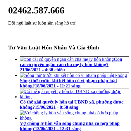
02462.587.666
Đội ngũ luật sư luôn sẵn sàng hỗ trợ!
Tư Vấn Luật Hôn Nhân Và Gia Đình
Con
cái có quyền ngăn cản cha mẹ ly hôn không?
21/06/2021 - 4:38 chiều
Sống thử trước khi kết hôn có vi phạm pháp luật
không?
18/06/2021 - 11:21 sáng
Có thể giải quyết ly hôn tại UBND xã, phường được
không?
15/06/2021 - 8:58 sáng
Vợ chồng ly hôn vẫn sống chung nhà có hợp pháp
không?
13/06/2021 - 12:31 sáng