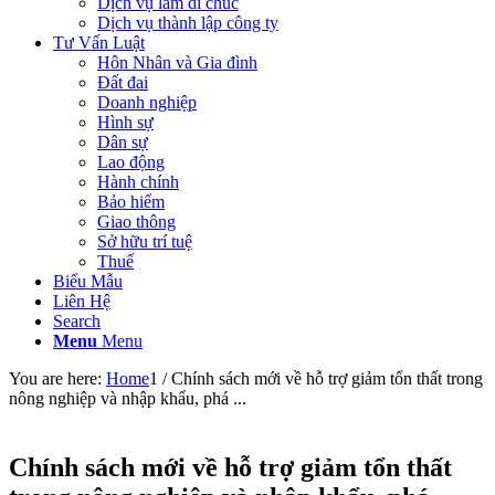
Dịch vụ làm di chúc
Dịch vụ thành lập công ty
Tư Vấn Luật
Hôn Nhân và Gia đình
Đất đai
Doanh nghiệp
Hình sự
Dân sự
Lao động
Hành chính
Bảo hiểm
Giao thông
Sở hữu trí tuệ
Thuế
Biểu Mẫu
Liên Hệ
Search
Menu
Menu
You are here:
Home
1
/
Chính sách mới về hỗ trợ giảm tổn thất trong
nông nghiệp và nhập khẩu, phá ...
Chính sách mới về hỗ trợ giảm tổn thất