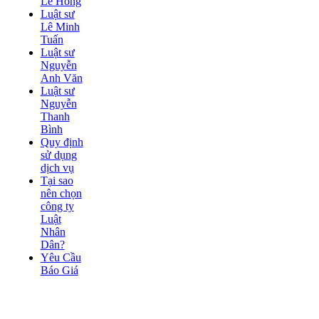
Lê Hồng
Luật sư
Lê Minh
Tuấn
Luật sư
Nguyễn
Anh Văn
Luật sư
Nguyễn
Thanh
Bình
Quy định
sử dụng
dịch vụ
Tại sao
nên chọn
công ty
Luật
Nhân
Dân?
Yêu Cầu
Báo Giá