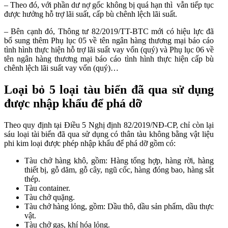
– Theo đó, với phần dư nợ gốc không bị quá hạn thì vẫn tiếp tục
được hưởng hỗ trợ lãi suất, cấp bù chênh lệch lãi suất.
– Bên cạnh đó, Thông tư 82/2019/TT-BTC mới có hiệu lực đã
bổ sung thêm Phụ lục 05 về tên ngân hàng thương mại báo cáo
tình hình thực hiện hỗ trợ lãi suất vay vốn (quý) và Phụ lục 06 về
tên ngân hàng thương mại báo cáo tình hình thực hiện cấp bù
chênh lệch lãi suất vay vốn (quý)…
Loại bỏ 5 loại tàu biển đã qua sử dụng
được nhập khẩu để phá dỡ
Theo quy định tại Điều 5 Nghị định 82/2019/NĐ-CP, chỉ còn lại
sáu loại tài biển đã qua sử dụng có thân tàu không bằng vật liệu
phi kim loại được phép nhập khẩu để phá dỡ gồm có:
Tàu chở hàng khô, gồm: Hàng tổng hợp, hàng rời, hàng
thiết bị, gỗ dăm, gỗ cây, ngũ cốc, hàng đóng bao, hàng sắt
thép.
Tàu container.
Tàu chở quặng.
Tàu chở hàng lỏng, gồm: Dầu thô, dầu sản phẩm, dầu thực
vật.
Tàu chở gas, khí hóa lỏng.