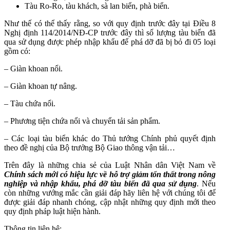
Tàu Ro-Ro, tàu khách, sà lan biển, phà biển.
Như thế có thể thấy rằng, so với quy định trước đây tại Điều 8
Nghị định 114/2014/NĐ-CP trước đây thì số lượng tàu biển đã
qua sử dụng được phép nhập khẩu để phá dỡ đã bị bỏ đi 05 loại
gồm có:
– Giàn khoan nổi.
– Giàn khoan tự nâng.
– Tàu chứa nổi.
– Phương tiện chứa nổi và chuyển tải sản phẩm.
– Các loại tàu biển khác do Thủ tướng Chính phủ quyết định
theo đề nghị của Bộ trưởng Bộ Giao thông vận tải…
Trên đây là những chia sẻ của Luật Nhân dân Việt Nam về
Chính sách mới có hiệu lực về hỗ trợ giảm tổn thất trong nông
nghiệp và nhập khẩu, phá dỡ tàu biển đã qua sử dụng
.
Nếu
còn những vướng mắc cần giải đáp hãy liên hệ với chúng tôi để
được giải đáp nhanh chóng, cập nhật những quy định mới theo
quy định pháp luật hiện hành.
Thông tin liên hệ: