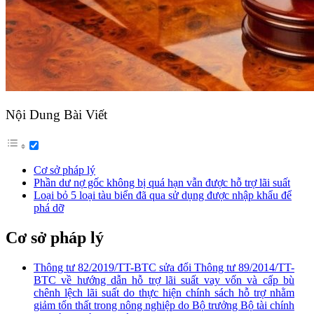
Nội Dung Bài Viết
Cơ sở pháp lý
Phần dư nợ gốc không bị quá hạn vẫn được hỗ trợ lãi suất
Loại bỏ 5 loại tàu biển đã qua sử dụng được nhập khẩu để
phá dỡ
Cơ sở pháp lý
Thông tư 82/2019/TT-BTC sửa đổi Thông tư 89/2014/TT-
BTC về hướng dẫn hỗ trợ lãi suất vay vốn và cấp bù
chênh lệch lãi suất do thực hiện chính sách hỗ trợ nhằm
giảm tổn thất trong nông nghiệp do Bộ trưởng Bộ tài chính