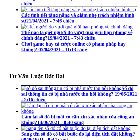
chiều
Các tình tiết tăng nặng và giảm nhẹ trách nhiệm hình
sự
21/04/2021 - 7:46 chiều
Thế nào là giết người do vượt quá giới hạn phòng vệ
chính đáng?
19/04/2021 - 7:43 chiều
Chơi game hay cá cược online có phạm pháp hay
không?
05/04/2021 - 11:13 sáng
Tư Vấn Luật Đất Đai
Sổ đỏ
sai thông tin có bị nhà nước thu hồi không?
19/06/2021
- 5:16 chiều
Làm lại sổ đỏ bị mất có cần xin xác nhận của công an
không?
14/06/2021 - 8:40 sáng
Sang tên sổ đỏ có bắt buộc đo lại diện tích đất không?
08/06/2021 - 9:44 sáng