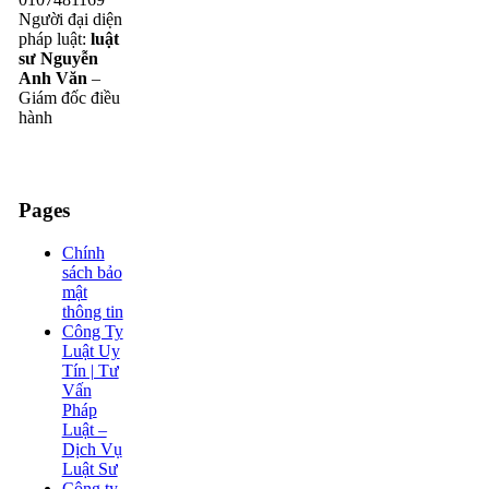
Người đại diện
pháp luật:
luật
sư Nguyễn
Anh Văn
–
Giám đốc điều
hành
Pages
Chính
sách bảo
mật
thông tin
Công Ty
Luật Uy
Tín | Tư
Vấn
Pháp
Luật –
Dịch Vụ
Luật Sư
Công ty