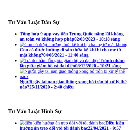
Tư Vấn Luật Dân Sự
Tổng hợp 9 app vay tiền Trung Quốc nặng lãi không
an toàn và không hợp pháp
02/03/2023 - 10:18 sáng
Con có được hưởng di sản thừa kế khi bị cha mẹ từ
mặt không?
04/06/2021 - 11:40 sáng
Tránh nhầm
lẫn giữa giám hộ và đại diện
08/12/2020 - 10:21 sáng
Người gây tai nạn giao thông xong bỏ trốn bị xử lý thế
nào?
25/11/2020 - 2:40 chiều
Tư Vấn Luật Hình Sự
Điều kiện
hưởng án treo đối với tội đánh bạc
22/04/2021 - 9:57