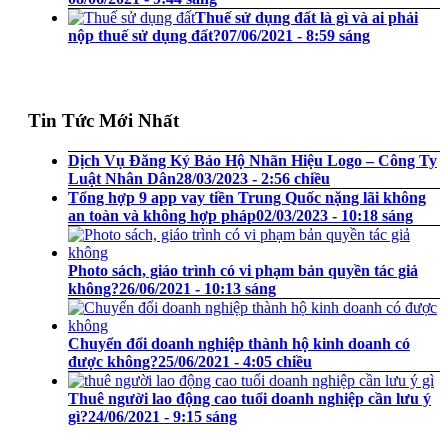
Thuế sử dụng đất là gì và ai phải
nộp thuế sử dụng đất?
07/06/2021 - 8:59 sáng
Tin Tức Mới Nhất
Dịch Vụ Đăng Ký Bảo Hộ Nhãn Hiệu Logo – Công Ty
Luật Nhân Dân
28/03/2023 - 2:56 chiều
Tổng hợp 9 app vay tiền Trung Quốc nặng lãi không
an toàn và không hợp pháp
02/03/2023 - 10:18 sáng
Photo sách, giáo trình có vi phạm bản quyền tác giả
không?
26/06/2021 - 10:13 sáng
Chuyển đổi doanh nghiệp thành hộ kinh doanh có
được không?
25/06/2021 - 4:05 chiều
Thuê người lao động cao tuổi doanh nghiệp cần lưu ý
gì?
24/06/2021 - 9:15 sáng