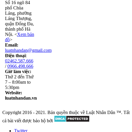
Số 16 ngõ 84
phố Chùa
Láng, phường
Láng Thượng,
quận Đống Đa,
thành phố Hà
Nội. <
Xem bản
đồ
>
Email:
luatnhandan@gmail.com
Điện thoại
:
02462.587.666
/
0966.498.666
Giờ làm việc:
Thứ 2 đến Thứ
7 – 8:00am to
5:30pm
Website:
luatnhandan.vn
Copyright 2016 - 2021. Bản quyền thuộc về Luật Nhân Dân ™. Tất
cả bài viết được bảo hộ bởi
Twitter