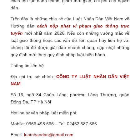
cách thủ tục hành chính, giảm thời gian, chi phí cho người
dân.
Trên đây là những chia sẻ của Luật Nhân Dân Việt Nam về
Hướng dẫn
cách nộp phạt vi phạm giao thông trực
tuyến
mới nhất năm 2026.
Nếu còn những vướng mắc về
luật giao thông hoặc các vấn đề liên quan hãy liên hệ với
chúng tôi để được giải đáp nhanh chóng, cập nhật những
quy định mới theo quy định pháp luật hiện hành.
Thông tin liên hệ:
Địa chỉ trụ sở chính:
CÔNG TY
LUẬT NHÂN DÂN VIỆT
NAM
Số 16, ngõ 84 Chùa Láng, phường Láng Thượng, quận
Đống Đa, TP Hà Nội
Hotline tư vấn pháp luật miễn phí:
Mobile: 0966.498.666 – Tel: 02462.587.666
Email:
luatnhandan@gmail.com