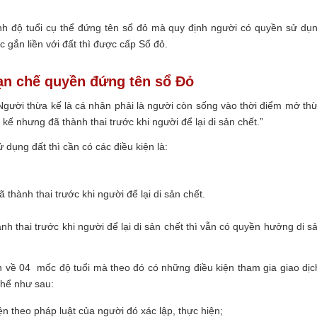
ịnh độ tuổi cụ thể đứng tên sổ đỏ mà quy định người có quyền sử dụ
 gắn liền với đất thì được cấp Sổ đỏ.
ạn chế quyền đứng tên sổ Đỏ
gười thừa kế là cá nhân phải là người còn sống vào thời điểm mở th
kế nhưng đã thành thai trước khi người để lại di sản chết.”
 dụng đất thì cần có các điều kiện là:
thành thai trước khi người để lại di sản chết.
nh thai trước khi người để lại di sản chết thì vẫn có quyền hưởng di s
h về 04 mốc độ tuổi mà theo đó có những điều kiện tham gia giao dịc
thể như sau:
ện theo pháp luật của người đó xác lập, thực hiện;