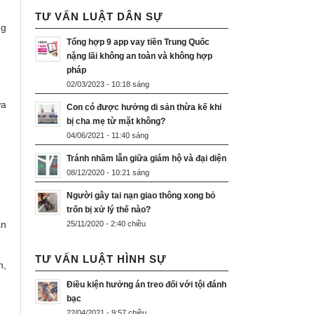
TƯ VẤN LUẬT DÂN SỰ
ng
Tổng hợp 9 app vay tiền Trung Quốc
nặng lãi không an toàn và không hợp
pháp
02/03/2023 - 10:18 sáng
ừa
Con có được hưởng di sản thừa kế khi
bị cha mẹ từ mặt không?
04/06/2021 - 11:40 sáng
Tránh nhầm lẫn giữa giám hộ và đại diện
08/12/2020 - 10:21 sáng
Người gây tai nạn giao thông xong bỏ
trốn bị xử lý thế nào?
ản
25/11/2020 - 2:40 chiều
TƯ VẤN LUẬT HÌNH SỰ
h,
Điều kiện hưởng án treo đối với tội đánh
bạc
22/04/2021 - 9:57 chiều