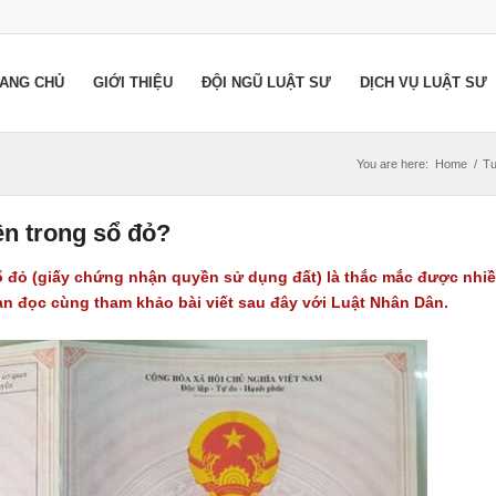
ANG CHỦ
GIỚI THIỆU
ĐỘI NGŨ LUẬT SƯ
DỊCH VỤ LUẬT SƯ
You are here:
Home
/
Tư
ên trong sổ đỏ?
sổ đỏ (giấy chứng nhận quyền sử dụng đất) là thắc mắc được nhi
ạn đọc cùng tham khảo bài viết sau đây với Luật Nhân Dân.