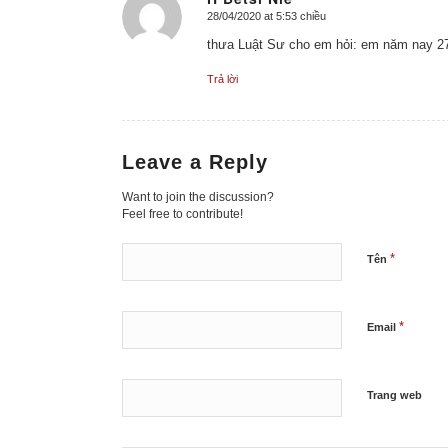
28/04/2020 at 5:53 chiều
says:
thưa Luật Sư cho em hỏi: em năm nay 27
Trả lời
Leave a Reply
Want to join the discussion?
Feel free to contribute!
*
Tên
*
Email
Trang web