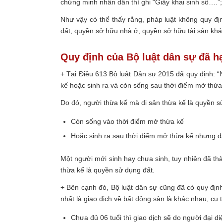
chứng minh nhân dân thì ghi “Giấy khai sinh số….”;
Như vậy có thể thấy rằng, pháp luật không quy đ
đất, quyền sở hữu nhà ở, quyền sở hữu tài sản khác
Quy định của Bộ luật dân sự đã h
+ Tại Điều 613 Bộ luật Dân sự 2015 đã quy định:
“N
kế hoặc sinh ra và còn sống sau thời điểm mở thừa 
Do đó, người thừa kế mà di sản thừa kế là quyền sử
Còn sống vào thời điểm mở thừa kế
Hoặc sinh ra sau thời điểm mở thừa kế nhưng đã 
Một người mới sinh hay chưa sinh, tuy nhiên đã thà
thừa kế là quyền sử dụng đất.
+ Bên cạnh đó, Bộ luật dân sự cũng đã có quy địn
nhất là giao dịch về bất động sản là khác nhau, cụ 
Chưa đủ 06 tuổi thì giao dịch sẽ do người đại di