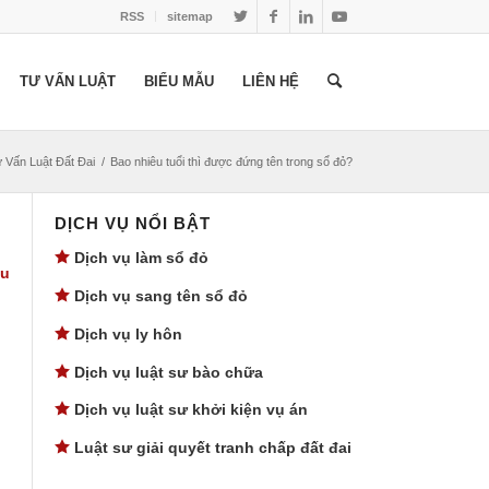
RSS
sitemap
TƯ VẤN LUẬT
BIỂU MẪU
LIÊN HỆ
 Vấn Luật Đất Đai
/
Bao nhiêu tuổi thì được đứng tên trong sổ đỏ?
DỊCH VỤ NỔI BẬT
Dịch vụ làm sổ đỏ
ều
Dịch vụ sang tên sổ đỏ
Dịch vụ ly hôn
Dịch vụ luật sư bào chữa
Dịch vụ luật sư khởi kiện vụ án
Luật sư giải quyết tranh chấp đất đai