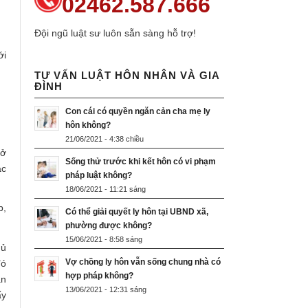
02462.587.666
Đội ngũ luật sư luôn sẵn sàng hỗ trợ!
ới
TƯ VẤN LUẬT HÔN NHÂN VÀ GIA
ĐÌNH
Con cái có quyền ngăn cản cha mẹ ly
hôn không?
21/06/2021 - 4:38 chiều
 ở
Sống thử trước khi kết hôn có vi phạm
ác
pháp luật không?
18/06/2021 - 11:21 sáng
p,
Có thể giải quyết ly hôn tại UBND xã,
phường được không?
15/06/2021 - 8:58 sáng
hủ
Vợ chồng ly hôn vẫn sống chung nhà có
đó
hợp pháp không?
ân
13/06/2021 - 12:31 sáng
ấy