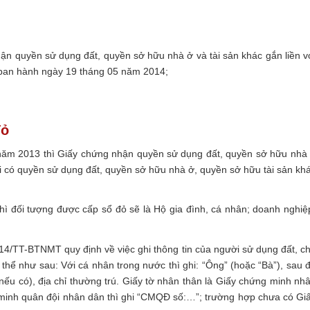
n quyền sử dụng đất, quyền sở hữu nhà ở và tài sản khác gắn liền v
 ban hành ngày 19 tháng 05 năm 2014;
đỏ
i năm 2013 thì Giấy chứng nhận quyền sử dụng đất, quyền sở hữu nhà
ời có quyền sử dụng đất, quyền sở hữu nhà ở, quyền sở hữu tài sản kh
 thì đối tượng được cấp sổ đỏ sẽ là Hộ gia đình, cá nhân; doanh nghiệ
14/TT-BTNMT quy định về việc ghi thông tin của người sử dụng đất, c
 thể như sau: Với cá nhân trong nước thì ghi: “Ông” (hoặc “Bà”), sau 
(nếu có), địa chỉ thường trú. Giấy tờ nhân thân là Giấy chứng minh nh
minh quân đội nhân dân thì ghi “CMQĐ số:…”; trường hợp chưa có Gi