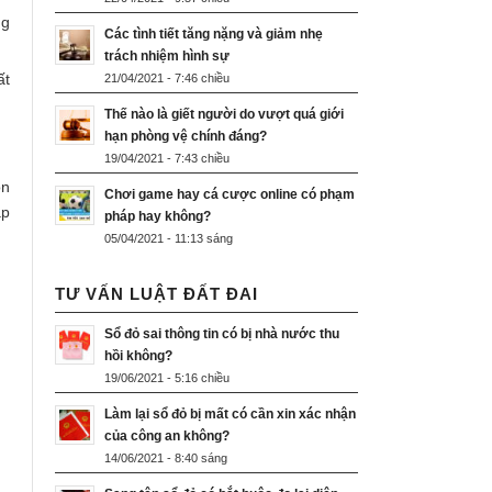
ng
Các tình tiết tăng nặng và giảm nhẹ
trách nhiệm hình sự
ất
21/04/2021 - 7:46 chiều
Thế nào là giết người do vượt quá giới
hạn phòng vệ chính đáng?
19/04/2021 - 7:43 chiều
òn
Chơi game hay cá cược online có phạm
ập
pháp hay không?
05/04/2021 - 11:13 sáng
TƯ VẤN LUẬT ĐẤT ĐAI
Sổ đỏ sai thông tin có bị nhà nước thu
hồi không?
19/06/2021 - 5:16 chiều
Làm lại sổ đỏ bị mất có cần xin xác nhận
của công an không?
14/06/2021 - 8:40 sáng