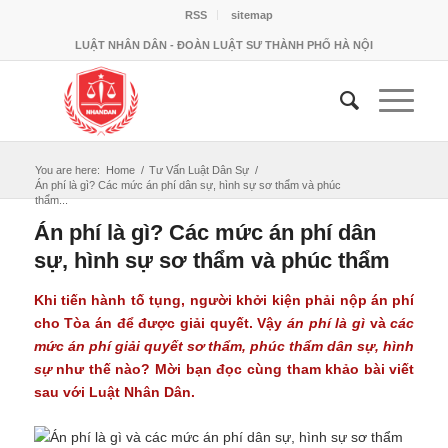
RSS
sitemap
LUẬT NHÂN DÂN - ĐOÀN LUẬT SƯ THÀNH PHỐ HÀ NỘI
You are here:
Home
/
Tư Vấn Luật Dân Sự
/
Án phí là gì? Các mức án phí dân sự, hình sự sơ thẩm và phúc
thẩm...
Án phí là gì? Các mức án phí dân
sự, hình sự sơ thẩm và phúc thẩm
Khi tiến hành tố tụng, người khởi kiện phải nộp án phí
cho Tòa án để được giải quyết. Vậy
án phí là gì
và
các
mức án phí giải quyết sơ thẩm, phúc thẩm dân sự, hình
sự
như thế nào? Mời bạn đọc cùng tham khảo bài viết
sau với Luật Nhân Dân.