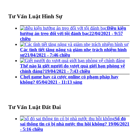
Tư Vấn Luật Hình Sự
Điều kiện
hưởng án treo đối với tội đánh bạc
22/04/2021 - 9:57
chiều
Các tình tiết tăng nặng và giảm nhẹ trách nhiệm hình
sự
21/04/2021 - 7:46 chiều
Thế nào là giết người do vượt quá giới hạn phòng vệ
chính đáng?
19/04/2021 - 7:43 chiều
Chơi game hay cá cược online có phạm pháp hay
không?
05/04/2021 - 11:13 sáng
Tư Vấn Luật Đất Đai
Sổ đỏ
sai thông tin có bị nhà nước thu hồi không?
19/06/2021
- 5:16 chiều