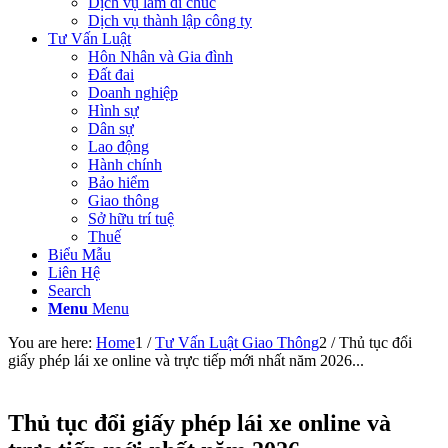
Dịch vụ làm di chúc
Dịch vụ thành lập công ty
Tư Vấn Luật
Hôn Nhân và Gia đình
Đất đai
Doanh nghiệp
Hình sự
Dân sự
Lao động
Hành chính
Bảo hiểm
Giao thông
Sở hữu trí tuệ
Thuế
Biểu Mẫu
Liên Hệ
Search
Menu
Menu
You are here:
Home
1
/
Tư Vấn Luật Giao Thông
2
/
Thủ tục đổi
giấy phép lái xe online và trực tiếp mới nhất năm 2026...
Thủ tục đổi giấy phép lái xe online và