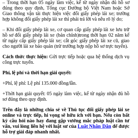
– Trong thời hạn 05 ngày làm việc, kể từ ngày nhận đủ hồ sơ
đúng theo quy định, Tổng cục Đường bộ Việt Nam hoặc Sở
Giao thông vận tải thực hiện việc đổi giấy phép lái xe; trường
hợp không đổi giấy phép lái xe thì phải trả lời và nêu rõ lý do;
– Khi đổi giấy phép lái xe, cơ quan cấp giấy phép lái xe lưu trữ
hồ sơ đổi giấy phép lái xe (bản chính)trong thời hạn 02 năm kể
từ ngày cấp giấy phép lái xe; cắt góc giấy phép lái xe cũ, giao
cho người lái xe bảo quản (trừ trường hợp nộp hồ sơ trực tuyến).
Cách thức thực hiện:
Gửi trực tiếp hoặc qua hệ thống dịch vụ
công trực tuyến.
Phí, lệ phí và thời hạn giải quyết:
+Phí, lệ phí: Lệ phí 135.000 đồng/lần.
+Thời hạn giải quyết: 05 ngày làm việc, kể từ ngày nhận đủ hồ
sơ đúng theo quy định.
Trên đây là những chia sẻ về Thủ tục đổi giấy phép lái xe
online và trực tiếp, hi vọng sẽ hữu ích với bạn. Nếu còn bất
kỳ câu hỏi nào hay đang gặp vướng mắc pháp luật cần tư
vấn, vui lòng liên hệ với luật sư của
Luật Nhân Dân
để được
hỗ trợ giải đáp nhanh nhất.