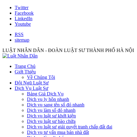
Twitter
Facebook
LinkedIn
Youtube
RSS
sitemap
LUẬT NHÂN DÂN - ĐOÀN LUẬT SƯ THÀNH PHỐ HÀ NỘI
Trang Chủ
Giới Thiệu
Về Chúng Tôi
Đội Ngũ Luật Sư
Dịch Vụ Luật Sư
Bảng Giá Dịch Vụ
Dịch vụ ly hôn nhanh
Dịch vụ sang tên sổ đỏ nhanh
Dịch vụ làm sổ đỏ nhanh
Dịch vụ luật sư khởi kiện
Dịch vụ luật sư bào chữa
Dịch vụ luật sư giải quyết tranh chấp đất đai
Dịch vụ tư vấn mua bán nhà đất