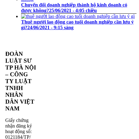
Chuyển đổi doanh nghiệp thành hộ kinh doanh có
được không?
25/06/2021 - 4:05 chiều
Thuê người lao động cao tuổi doanh nghiệp cần lưu ý
gì?
24/06/2021 - 9:15 sáng
ĐOÀN
LUẬT SƯ
TP HÀ NỘI
– CÔNG
TY LUẬT
TNHH
NHÂN
DÂN VIỆT
NAM
Giấy chứng
nhận đăng ký
hoạt động số:
0121184/TP/