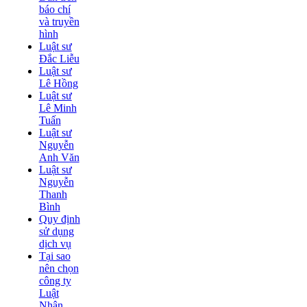
báo chí
và truyền
hình
Luật sư
Đắc Liễu
Luật sư
Lê Hồng
Luật sư
Lê Minh
Tuấn
Luật sư
Nguyễn
Anh Văn
Luật sư
Nguyễn
Thanh
Bình
Quy định
sử dụng
dịch vụ
Tại sao
nên chọn
công ty
Luật
Nhân