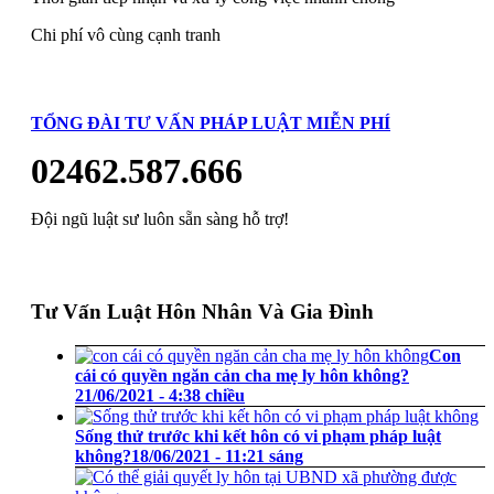
Chi phí vô cùng cạnh tranh
TỔNG ĐÀI TƯ VẤN PHÁP LUẬT MIỄN PHÍ
02462.587.666
Đội ngũ luật sư luôn sẵn sàng hỗ trợ!
Tư Vấn Luật Hôn Nhân Và Gia Đình
Con
cái có quyền ngăn cản cha mẹ ly hôn không?
21/06/2021 - 4:38 chiều
Sống thử trước khi kết hôn có vi phạm pháp luật
không?
18/06/2021 - 11:21 sáng