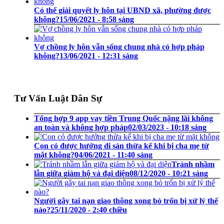
Có thể giải quyết ly hôn tại UBND xã, phường được
không?
15/06/2021 - 8:58 sáng
Vợ chồng ly hôn vẫn sống chung nhà có hợp pháp
không?
13/06/2021 - 12:31 sáng
Tư Vấn Luật Dân Sự
Tổng hợp 9 app vay tiền Trung Quốc nặng lãi không
an toàn và không hợp pháp
02/03/2023 - 10:18 sáng
Con có được hưởng di sản thừa kế khi bị cha mẹ từ
mặt không?
04/06/2021 - 11:40 sáng
Tránh nhầm
lẫn giữa giám hộ và đại diện
08/12/2020 - 10:21 sáng
Người gây tai nạn giao thông xong bỏ trốn bị xử lý thế
nào?
25/11/2020 - 2:40 chiều