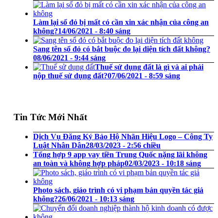
Làm lại sổ đỏ bị mất có cần xin xác nhận của công an
không?
14/06/2021 - 8:40 sáng
Sang tên sổ đỏ có bắt buộc đo lại diện tích đất không?
08/06/2021 - 9:44 sáng
Thuế sử dụng đất là gì và ai phải
nộp thuế sử dụng đất?
07/06/2021 - 8:59 sáng
Tin Tức Mới Nhất
Dịch Vụ Đăng Ký Bảo Hộ Nhãn Hiệu Logo – Công Ty
Luật Nhân Dân
28/03/2023 - 2:56 chiều
Tổng hợp 9 app vay tiền Trung Quốc nặng lãi không
an toàn và không hợp pháp
02/03/2023 - 10:18 sáng
Photo sách, giáo trình có vi phạm bản quyền tác giả
không?
26/06/2021 - 10:13 sáng