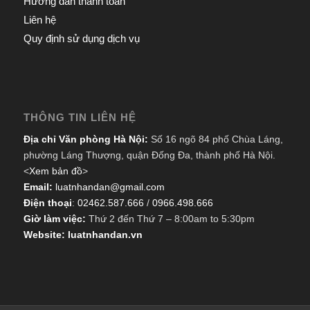
Hướng dẫn thanh toán
Liên hệ
Quy định sử dụng dịch vụ
THÔNG TIN LIÊN HỆ
Địa chỉ Văn phòng Hà Nội:
Số 16 ngõ 84 phố Chùa Láng,
phường Láng Thượng, quận Đống Đa, thành phố Hà Nội.
<
Xem bản đồ
>
Email:
luatnhandan@gmail.com
Điện thoại
:
02462.587.666
/
0966.498.666
Giờ làm việc:
Thứ 2 đến Thứ 7 – 8:00am to 5:30pm
Website: luatnhandan.vn