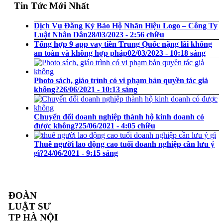
Tin Tức Mới Nhất
Dịch Vụ Đăng Ký Bảo Hộ Nhãn Hiệu Logo – Công Ty
Luật Nhân Dân
28/03/2023 - 2:56 chiều
Tổng hợp 9 app vay tiền Trung Quốc nặng lãi không
an toàn và không hợp pháp
02/03/2023 - 10:18 sáng
Photo sách, giáo trình có vi phạm bản quyền tác giả
không?
26/06/2021 - 10:13 sáng
Chuyển đổi doanh nghiệp thành hộ kinh doanh có
được không?
25/06/2021 - 4:05 chiều
Thuê người lao động cao tuổi doanh nghiệp cần lưu ý
gì?
24/06/2021 - 9:15 sáng
ĐOÀN
LUẬT SƯ
TP HÀ NỘI