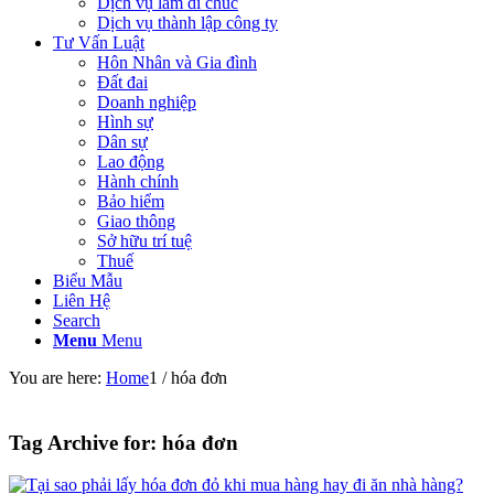
Dịch vụ làm di chúc
Dịch vụ thành lập công ty
Tư Vấn Luật
Hôn Nhân và Gia đình
Đất đai
Doanh nghiệp
Hình sự
Dân sự
Lao động
Hành chính
Bảo hiểm
Giao thông
Sở hữu trí tuệ
Thuế
Biểu Mẫu
Liên Hệ
Search
Menu
Menu
You are here:
Home
1
/
hóa đơn
Tag Archive for:
hóa đơn