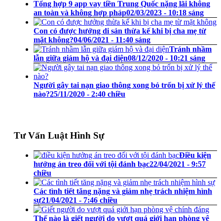
Tổng hợp 9 app vay tiền Trung Quốc nặng lãi không
an toàn và không hợp pháp
02/03/2023 - 10:18 sáng
Con có được hưởng di sản thừa kế khi bị cha mẹ từ
mặt không?
04/06/2021 - 11:40 sáng
Tránh nhầm
lẫn giữa giám hộ và đại diện
08/12/2020 - 10:21 sáng
Người gây tai nạn giao thông xong bỏ trốn bị xử lý thế
nào?
25/11/2020 - 2:40 chiều
Tư Vấn Luật Hình Sự
Điều kiện
hưởng án treo đối với tội đánh bạc
22/04/2021 - 9:57
chiều
Các tình tiết tăng nặng và giảm nhẹ trách nhiệm hình
sự
21/04/2021 - 7:46 chiều
Thế nào là giết người do vượt quá giới hạn phòng vệ