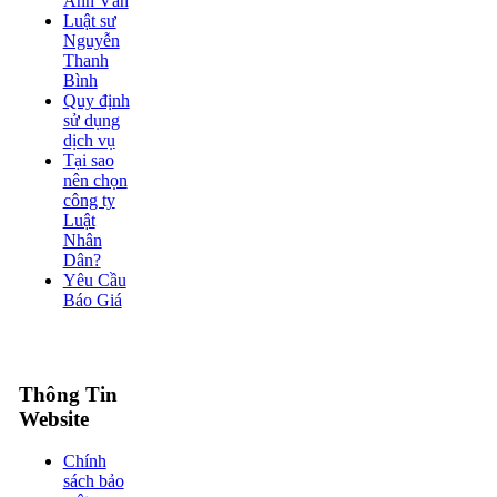
Anh Văn
Luật sư
Nguyễn
Thanh
Bình
Quy định
sử dụng
dịch vụ
Tại sao
nên chọn
công ty
Luật
Nhân
Dân?
Yêu Cầu
Báo Giá
Thông Tin
Website
Chính
sách bảo