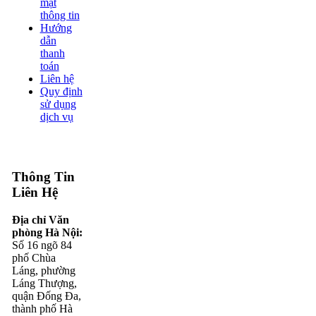
mật
thông tin
Hướng
dẫn
thanh
toán
Liên hệ
Quy định
sử dụng
dịch vụ
Thông Tin
Liên Hệ
Địa chỉ Văn
phòng Hà Nội:
Số 16 ngõ 84
phố Chùa
Láng, phường
Láng Thượng,
quận Đống Đa,
thành phố Hà