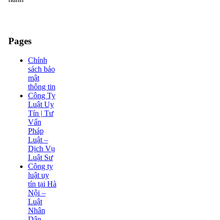
Pages
Chính
sách bảo
mật
thông tin
Công Ty
Luật Uy
Tín | Tư
Vấn
Pháp
Luật –
Dịch Vụ
Luật Sư
Công ty
luật uy
tín tại Hà
Nội –
Luật
Nhân
Dân