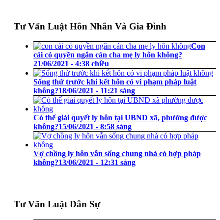
Tư Vấn Luật Hôn Nhân Và Gia Đình
Con
cái có quyền ngăn cản cha mẹ ly hôn không?
21/06/2021 - 4:38 chiều
Sống thử trước khi kết hôn có vi phạm pháp luật
không?
18/06/2021 - 11:21 sáng
Có thể giải quyết ly hôn tại UBND xã, phường được
không?
15/06/2021 - 8:58 sáng
Vợ chồng ly hôn vẫn sống chung nhà có hợp pháp
không?
13/06/2021 - 12:31 sáng
Tư Vấn Luật Dân Sự