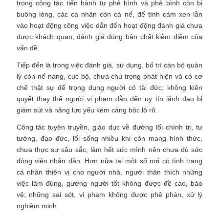
trong công tác tiến hành tự phê bình và phê bình còn bị
buông lỏng, các cá nhân còn cả nể, để tình cảm xen lẫn
vào hoạt động công việc dẫn đến hoạt động đánh giá chưa
được khách quan, đánh giá đúng bản chất kiểm điểm của
vấn đề.
Tiếp đến là trong việc đánh giá, sử dụng, bố trí cán bộ quản
lý còn nể nang, cục bộ, chưa chú trọng phát hiện và có cơ
chế thật sự để trọng dụng người có tài đức; không kiên
quyết thay thế người vi phạm dẫn đến uy tín lãnh đạo bị
giảm sút và năng lực yếu kém càng bộc lộ rõ.
Công tác tuyên truyền, giáo dục về đường lối chính trị, tư
tưởng, đạo đức, lối sống nhiều khi còn mang hình thức,
chưa thực sự sâu sắc, làm hết sức mình nên chưa đủ sức
động viên nhân dân. Hơn nữa tại một số nơi có tình trạng
cá nhân thiên vị cho người nhà, người thân thích những
việc làm đúng, gương người tốt không được đề cao, bảo
vệ; những sai sót, vi phạm không được phê phán, xử lý
nghiêm minh.