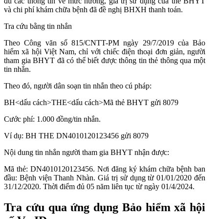
đủ các thông tin về mức hưởng, giá trị sử dụng của thẻ BHYT
và chi phí khám chữa bệnh đã đề nghị BHXH thanh toán.
Tra cứu bằng tin nhắn
Theo Công văn số 815/CNTT-PM ngày 29/7/2019 của Bảo
hiểm xã hội Việt Nam, chỉ với chiếc điện thoại đơn giản, người
tham gia BHYT đã có thể biết được thông tin thẻ thông qua một
tin nhắn.
Theo đó, người dân soạn tin nhắn theo cú pháp:
BH<dấu cách>THE<dấu cách>Mã thẻ BHYT gửi 8079
Cước phí: 1.000 đồng/tin nhắn.
Ví dụ: BH THE DN4010120123456 gửi 8079
Nội dung tin nhắn người tham gia BHYT nhận được:
Mã thẻ: DN4010120123456. Nơi đăng ký khám chữa bệnh ban
đầu: Bệnh viện Thanh Nhàn. Giá trị sử dụng từ 01/01/2020 đến
31/12/2020. Thời điểm đủ 05 năm liên tục từ ngày 01/4/2024.
Tra cứu qua ứng dụng Bảo hiểm xã hội