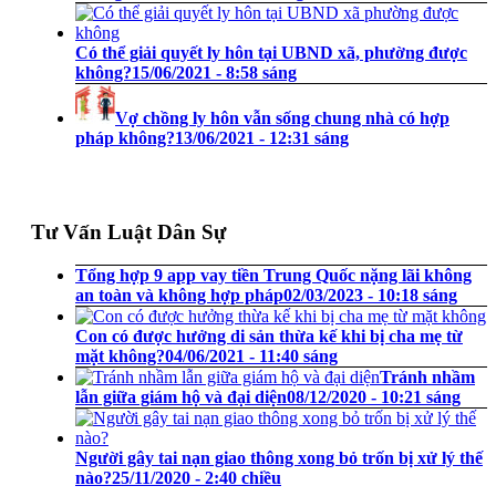
Có thể giải quyết ly hôn tại UBND xã, phường được
không?
15/06/2021 - 8:58 sáng
Vợ chồng ly hôn vẫn sống chung nhà có hợp
pháp không?
13/06/2021 - 12:31 sáng
Tư Vấn Luật Dân Sự
Tổng hợp 9 app vay tiền Trung Quốc nặng lãi không
an toàn và không hợp pháp
02/03/2023 - 10:18 sáng
Con có được hưởng di sản thừa kế khi bị cha mẹ từ
mặt không?
04/06/2021 - 11:40 sáng
Tránh nhầm
lẫn giữa giám hộ và đại diện
08/12/2020 - 10:21 sáng
Người gây tai nạn giao thông xong bỏ trốn bị xử lý thế
nào?
25/11/2020 - 2:40 chiều