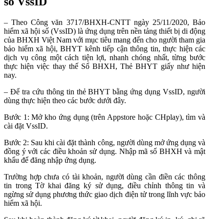
số VssID
– Theo Công văn 3717/BHXH-CNTT ngày 25/11/2020, Bảo
hiểm xã hội số (VssID) là ứng dụng trên nền tảng thiết bị di động
của BHXH Việt Nam với mục tiêu mang đến cho người tham gia
bảo hiểm xã hội, BHYT kênh tiếp cận thông tin, thực hiện các
dịch vụ công một cách tiện lợi, nhanh chóng nhất, từng bước
thực hiện việc thay thế Sổ BHXH, Thẻ BHYT giấy như hiện
nay.
– Để tra cứu thông tin thẻ BHYT bằng ứng dụng VssID, người
dùng thực hiện theo các bước dưới đây.
Bước 1: Mở kho ứng dụng (trên Appstore hoặc CHplay), tìm và
cài đặt VssID.
Bước 2: Sau khi cài đặt thành công, người dùng mở ứng dụng và
đồng ý với các điều khoản sử dụng. Nhập mã số BHXH và mật
khẩu để đăng nhập ứng dụng.
Trường hợp chưa có tài khoản, người dùng cần điền các thông
tin trong Tờ khai đăng ký sử dụng, điều chỉnh thông tin và
ngừng sử dụng phương thức giao dịch điện tử trong lĩnh vực bảo
hiểm xã hội.