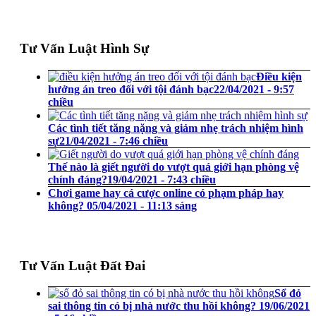
Tư Vấn Luật Hình Sự
Điều kiện
hưởng án treo đối với tội đánh bạc
22/04/2021 - 9:57
chiều
Các tình tiết tăng nặng và giảm nhẹ trách nhiệm hình
sự
21/04/2021 - 7:46 chiều
Thế nào là giết người do vượt quá giới hạn phòng vệ
chính đáng?
19/04/2021 - 7:43 chiều
Chơi game hay cá cược online có phạm pháp hay
không?
05/04/2021 - 11:13 sáng
Tư Vấn Luật Đất Đai
Sổ đỏ
sai thông tin có bị nhà nước thu hồi không?
19/06/2021