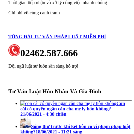
Thời gian tiếp nhận và xử lý công việc nhanh chóng
Chi phí vô cùng cạnh tranh
TỔNG ĐÀI TƯ VẤN PHÁP LUẬT MIỄN PHÍ
02462.587.666
Đội ngũ luật sư luôn sẵn sàng hỗ trợ!
Tư Vấn Luật Hôn Nhân Và Gia Đình
Con
cái có quyền ngăn cản cha mẹ ly hôn không?
21/06/2021 - 4:38 chiều
Sống thử trước khi kết hôn có vi phạm pháp luật
không?
18/06/2021 - 11:21 sáng