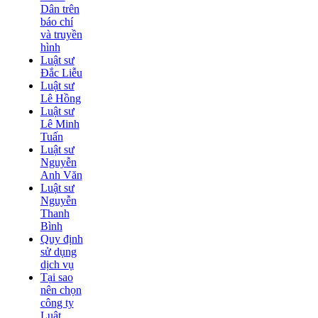
Dân trên
báo chí
và truyền
hình
Luật sư
Đắc Liễu
Luật sư
Lê Hồng
Luật sư
Lê Minh
Tuấn
Luật sư
Nguyễn
Anh Văn
Luật sư
Nguyễn
Thanh
Bình
Quy định
sử dụng
dịch vụ
Tại sao
nên chọn
công ty
Luật