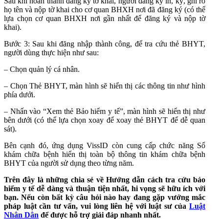
Sau khi hoàn thành đăng ký tờ khai, người đăng ký in, ký, ghi rõ
họ tên và nộp tờ khai cho cơ quan BHXH nơi đã đăng ký (có thể
lựa chọn cơ quan BHXH nơi gần nhất để đăng ký và nộp tờ
khai).
Bước 3: Sau khi đăng nhập thành công, để tra cứu thẻ BHYT,
người dùng thực hiện như sau:
– Chọn quản lý cá nhân.
– Chọn Thẻ BHYT, màn hình sẽ hiển thị các thông tin như hình
phía dưới.
– Nhấn vào “Xem thẻ Bảo hiểm y tế”, màn hình sẽ hiển thị như
bên dưới (có thể lựa chọn xoay để xoay thẻ BHYT để dễ quan
sát).
Bên cạnh đó, ứng dụng VissID còn cung cấp chức năng Sổ
khám chữa bệnh hiển thị toàn bộ thông tin khám chữa bệnh
BHYT của người sử dụng theo từng năm.
Trên đây là những chia sẻ về Hướng dẫn cách tra cứu bảo
hiểm y tế dễ dàng và thuận tiện nhất, hi vọng sẽ hữu ích với
bạn. Nếu còn bất kỳ câu hỏi nào hay đang gặp vướng mắc
pháp luật cần tư vấn, vui lòng liên hệ với luật sư của
Luật
Nhân Dân
để được hỗ trợ giải đáp nhanh nhất.