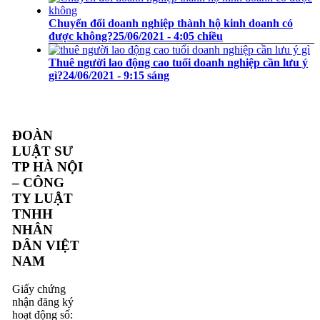
Chuyển đổi doanh nghiệp thành hộ kinh doanh có
được không?
25/06/2021 - 4:05 chiều
Thuê người lao động cao tuổi doanh nghiệp cần lưu ý
gì?
24/06/2021 - 9:15 sáng
ĐOÀN
LUẬT SƯ
TP HÀ NỘI
– CÔNG
TY LUẬT
TNHH
NHÂN
DÂN VIỆT
NAM
Giấy chứng
nhận đăng ký
hoạt động số: