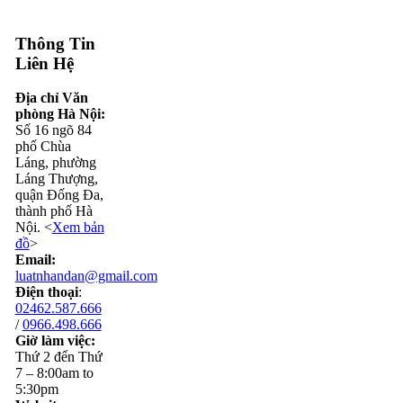
Thông Tin
Liên Hệ
Địa chỉ Văn
phòng Hà Nội:
Số 16 ngõ 84
phố Chùa
Láng, phường
Láng Thượng,
quận Đống Đa,
thành phố Hà
Nội. <
Xem bản
đồ
>
Email:
luatnhandan@gmail.com
Điện thoại
:
02462.587.666
/
0966.498.666
Giờ làm việc:
Thứ 2 đến Thứ
7 – 8:00am to
5:30pm