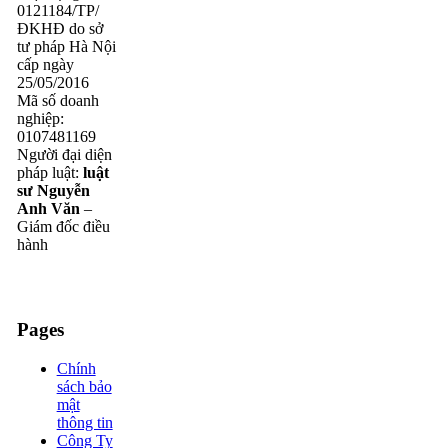
0121184/TP/
ĐKHĐ do sở
tư pháp Hà Nội
cấp ngày
25/05/2016
Mã số doanh
nghiệp:
0107481169
Người đại diện
pháp luật:
luật
sư Nguyễn
Anh Văn
–
Giám đốc điều
hành
Pages
Chính
sách bảo
mật
thông tin
Công Ty