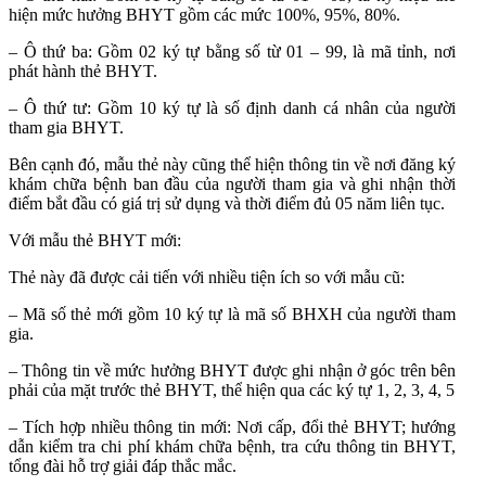
hiện mức hưởng BHYT gồm các mức 100%, 95%, 80%.
– Ô thứ ba: Gồm 02 ký tự bằng số từ 01 – 99, là mã tỉnh, nơi
phát hành thẻ BHYT.
– Ô thứ tư: Gồm 10 ký tự là số định danh cá nhân của người
tham gia BHYT.
Bên cạnh đó, mẫu thẻ này cũng thể hiện thông tin về nơi đăng ký
khám chữa bệnh ban đầu của người tham gia và ghi nhận thời
điểm bắt đầu có giá trị sử dụng và thời điểm đủ 05 năm liên tục.
Với mẫu thẻ BHYT mới:
Thẻ này đã được cải tiến với nhiều tiện ích so với mẫu cũ:
– Mã số thẻ mới gồm 10 ký tự là mã số BHXH của người tham
gia.
– Thông tin về mức hưởng BHYT được ghi nhận ở góc trên bên
phải của mặt trước thẻ BHYT, thể hiện qua các ký tự 1, 2, 3, 4, 5
– Tích hợp nhiều thông tin mới: Nơi cấp, đổi thẻ BHYT; hướng
dẫn kiểm tra chi phí khám chữa bệnh, tra cứu thông tin BHYT,
tổng đài hỗ trợ giải đáp thắc mắc.