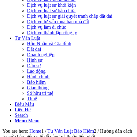
Dịch vụ luật sư khởi kiện
Dịch vụ luật sư bào chữa
Dịch vụ luật sư giải quyết tranh chấp đất đai
Dịch vụ tư vấn mua bán nhà đất
Dịch vụ làm di chúc
Dịch vụ thành lập công ty
Tư Vấn Luật
Hôn Nhân và Gia đình
Đất đai
Doanh nghiệp
Hình sự
Dân sự
Lao động
Hành chính
Bảo hiểm
Giao thông
Sở hữu trí tuệ
Thuế
Biểu Mẫu
Liên Hệ
Search
Menu
Menu
You are here:
Home
1
/
Tư Vấn Luật Bảo Hiểm
2
/
Hướng dẫn cách
tra cứu bảo hiểm y tế dễ dàng và thuận tiện nhất...