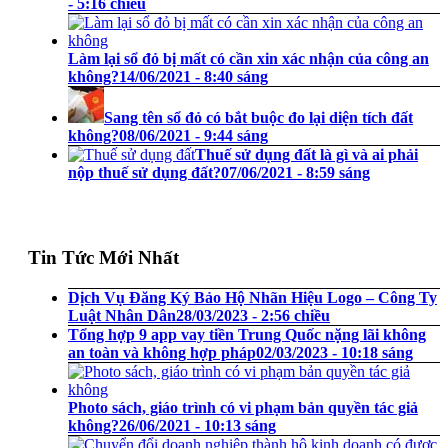
- 5:16 chiều
Làm lại sổ đỏ bị mất có cần xin xác nhận của công an
không?
14/06/2021 - 8:40 sáng
Sang tên sổ đỏ có bắt buộc đo lại diện tích đất
không?
08/06/2021 - 9:44 sáng
Thuế sử dụng đất là gì và ai phải
nộp thuế sử dụng đất?
07/06/2021 - 8:59 sáng
Tin Tức Mới Nhất
Dịch Vụ Đăng Ký Bảo Hộ Nhãn Hiệu Logo – Công Ty
Luật Nhân Dân
28/03/2023 - 2:56 chiều
Tổng hợp 9 app vay tiền Trung Quốc nặng lãi không
an toàn và không hợp pháp
02/03/2023 - 10:18 sáng
Photo sách, giáo trình có vi phạm bản quyền tác giả
không?
26/06/2021 - 10:13 sáng