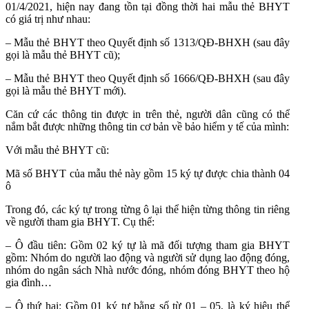
01/4/2021, hiện nay đang tồn tại đồng thời hai mẫu thẻ BHYT
có giá trị như nhau:
– Mẫu thẻ BHYT theo Quyết định số 1313/QĐ-BHXH (sau đây
gọi là mẫu thẻ BHYT cũ);
– Mẫu thẻ BHYT theo Quyết định số 1666/QĐ-BHXH (sau đây
gọi là mẫu thẻ BHYT mới).
Căn cứ các thông tin được in trên thẻ, người dân cũng có thể
nắm bắt được những thông tin cơ bản về bảo hiểm y tế của mình:
Với mẫu thẻ BHYT cũ:
Mã số BHYT của mẫu thẻ này gồm 15 ký tự được chia thành 04
ô
Trong đó, các ký tự trong từng ô lại thể hiện từng thông tin riêng
về người tham gia BHYT. Cụ thể:
– Ô đầu tiên: Gồm 02 ký tự là mã đối tượng tham gia BHYT
gồm: Nhóm do người lao động và người sử dụng lao động đóng,
nhóm do ngân sách Nhà nước đóng, nhóm đóng BHYT theo hộ
gia đình…
– Ô thứ hai: Gồm 01 ký tự bằng số từ 01 – 05, là ký hiệu thể