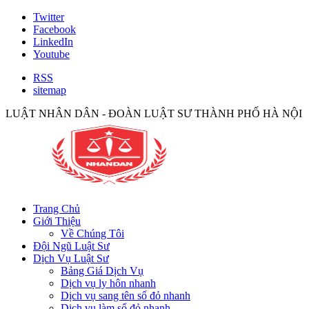
Twitter
Facebook
LinkedIn
Youtube
RSS
sitemap
LUẬT NHÂN DÂN - ĐOÀN LUẬT SƯ THÀNH PHỐ HÀ NỘI
Trang Chủ
Giới Thiệu
Về Chúng Tôi
Đội Ngũ Luật Sư
Dịch Vụ Luật Sư
Bảng Giá Dịch Vụ
Dịch vụ ly hôn nhanh
Dịch vụ sang tên sổ đỏ nhanh
Dịch vụ làm sổ đỏ nhanh