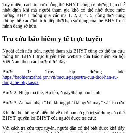
Tuy nhiên, cách tra cứu bằng thẻ BHYT cũng có những hạn chế
nhất định khi mà người tham gia khó có thể nhớ được mức
hưởng BHYT thông qua các mã 1, 2, 3, 4, 5; đồng thời cũng
không thể xác định trực tiếp thời hạn sử dụng của thẻ BHYT mà
mình đang sở hữu.
Tra cứu bảo hiểm y tế trực tuyến
Ngoài cách nêu trên, người tham gia BHYT cũng có thể tra cứu
thông tin BHYT trực tuyến trên website của Bảo hiểm xã hội
Việt Nam theo các bước dưới đây:
Bước 1: Truy cập đường link:
https://baohiemxahoi.gov.vn/tracuu/pages/tra-cuu-thoi-han-su-
dung-the-bhyt.aspx
Bước 2: Nhập mã thẻ, Họ tên, Ngày/tháng năm sinh
Bước 3: Ấn xác nhận “Tôi không phải là người máy” và Tra cứu
Khi đó, hệ thống sẽ hiển thị về thời hạn có giá trị sử dụng của thẻ
BHYT, quyền lợi BHYT của người được tra cứu:
Với cách tra cứu trực tuyến, người dân có thể biết được khá đầy