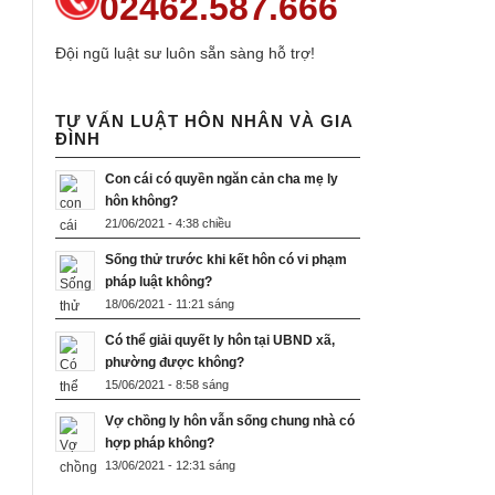
02462.587.666
Đội ngũ luật sư luôn sẵn sàng hỗ trợ!
TƯ VẤN LUẬT HÔN NHÂN VÀ GIA
ĐÌNH
Con cái có quyền ngăn cản cha mẹ ly
hôn không?
21/06/2021 - 4:38 chiều
Sống thử trước khi kết hôn có vi phạm
pháp luật không?
18/06/2021 - 11:21 sáng
Có thể giải quyết ly hôn tại UBND xã,
phường được không?
15/06/2021 - 8:58 sáng
Vợ chồng ly hôn vẫn sống chung nhà có
hợp pháp không?
13/06/2021 - 12:31 sáng
.