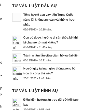
Đ-
TƯ VẤN LUẬT DÂN SỰ
Tổng hợp 9 app vay tiền Trung Quốc
ện
nặng lãi không an toàn và không hợp
pháp
02/03/2023 - 10:18 sáng
Con có được hưởng di sản thừa kế khi
bị cha mẹ từ mặt không?
04/06/2021 - 11:40 sáng
Tránh nhầm lẫn giữa giám hộ và đại diện
08/12/2020 - 10:21 sáng
có
Người gây tai nạn giao thông xong bỏ
trốn bị xử lý thế nào?
ủa
25/11/2020 - 2:40 chiều
ệp
TƯ VẤN LUẬT HÌNH SỰ
ấy
Điều kiện hưởng án treo đối với tội đánh
bạc
nh
22/04/2021 - 9:57 chiều