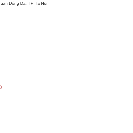
quận Đống Đa, TP Hà Nội
tử