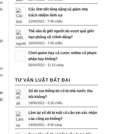
ận
ch
Các tình tiết tăng nặng và giảm nhẹ
trách nhiệm hình sự
21/04/2021 - 7:46 chiều
Thế nào là giết người do vượt quá giới
hạn phòng vệ chính đáng?
ệp
19/04/2021 - 7:43 chiều
Chơi game hay cá cược online có phạm
pháp hay không?
05/04/2021 - 11:13 sáng
an
ăn
TƯ VẤN LUẬT ĐẤT ĐAI
Sổ đỏ sai thông tin có bị nhà nước thu
an
hồi không?
ật
19/06/2021 - 5:16 chiều
Làm lại sổ đỏ bị mất có cần xin xác nhận
của công an không?
14/06/2021 - 8:40 sáng