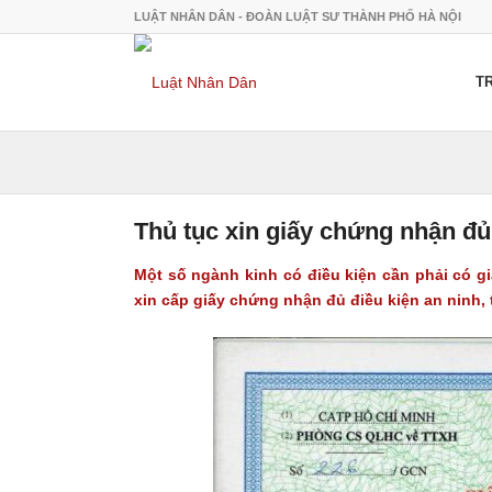
LUẬT NHÂN DÂN - ĐOÀN LUẬT SƯ THÀNH PHỐ HÀ NỘI
T
Thủ tục xin giấy chứng nhận đủ 
Một số ngành kinh có điều kiện cần phải có gi
xin cấp giấy chứng nhận đủ điều kiện an ninh, 