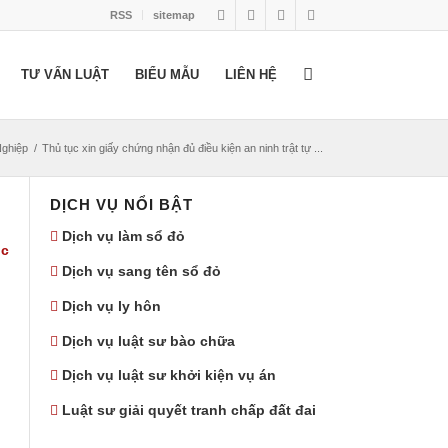
RSS
sitemap
TƯ VẤN LUẬT
BIỂU MẪU
LIÊN HỆ
Nghiệp
/
Thủ tục xin giấy chứng nhận đủ điều kiện an ninh trật tự ...
DỊCH VỤ NỔI BẬT
Dịch vụ làm sổ đỏ
ục
Dịch vụ sang tên sổ đỏ
Dịch vụ ly hôn
Dịch vụ luật sư bào chữa
Dịch vụ luật sư khởi kiện vụ án
Luật sư giải quyết tranh chấp đất đai