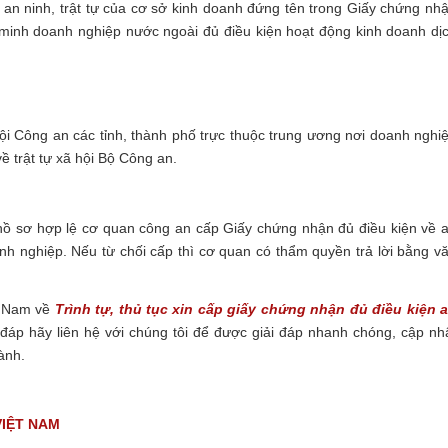
 an ninh, trật tự của cơ sở kinh doanh đứng tên trong Giấy chứng nh
ng minh doanh nghiệp nước ngoài đủ điều kiện hoạt động kinh doanh dị
ội Công an các tỉnh, thành phố trực thuộc trung ương nơi doanh nghi
ề trật tự xã hội Bộ Công an.
ồ sơ hợp lệ cơ quan công an cấp Giấy chứng nhận đủ điều kiện về 
anh nghiệp. Nếu từ chối cấp thì cơ quan có thẩm quyền trả lời bằng v
t Nam về
Trình tự, thủ tục xin cấp giấy chứng nhận đủ điều kiện 
p hãy liên hệ với chúng tôi để được giải đáp nhanh chóng, cập nh
hành.
VIỆT NAM